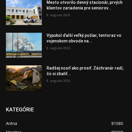
Mesto otvorilo denný stacionár, prvých
klientov zariadenia pre seniorov...
8. augusta 2026
Vypukol ďalší veľký požiar, tentoraz vo
vojenskom obvode na...
8. augusta 2026
Radšej nosiť ako prosiť. Záchranár radí,
čo si zbaliť...
8. augusta 2026
KATEGÓRIE
Aréna
81080