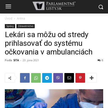
Úvod
Aréna
Správy
Zdravotníctvo
Lekári sa môžu od stredy
prihlasovať do systému
očkovania v ambulanciách
Podľa
SITA
-
23. júna 2021
0