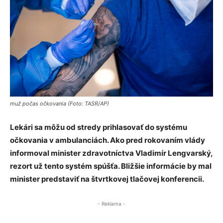
muž počas očkovania (Foto: TASR/AP)
Lekári sa môžu od stredy prihlasovať do systému
očkovania v ambulanciách. Ako pred rokovaním vlády
informoval minister zdravotníctva Vladimír Lengvarský,
rezort už tento systém spúšťa. Bližšie informácie by mal
minister predstaviť na štvrtkovej tlačovej konferencii.
- Reklama -