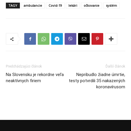
TAGY
ambulancie
Covid-19
lekári
očkovanie
systém
Predchádzajúci článok
Ďalší článok
Na Slovensku je rekordne veľa
Nepribudlo žiadne úmrtie,
neaktívnych firiem
testy potvrdili 35 nakazených
koronavírusom