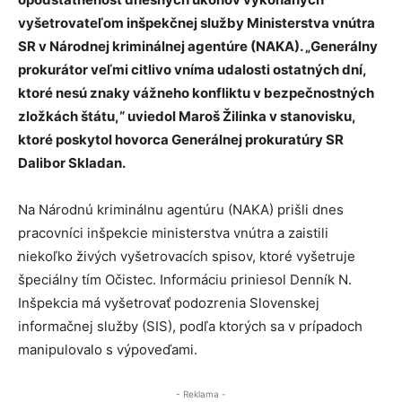
vyšetrovateľom inšpekčnej služby Ministerstva vnútra
SR v Národnej kriminálnej agentúre (NAKA). „Generálny
prokurátor veľmi citlivo vníma udalosti ostatných dní,
ktoré nesú znaky vážneho konfliktu v bezpečnostných
zložkách štátu,“ uviedol Maroš Žilinka v stanovisku,
ktoré poskytol hovorca Generálnej prokuratúry SR
Dalibor Skladan.
Na Národnú kriminálnu agentúru (NAKA) prišli dnes
pracovníci inšpekcie ministerstva vnútra a zaistili
niekoľko živých vyšetrovacích spisov, ktoré vyšetruje
špeciálny tím Očistec. Informáciu priniesol Denník N.
Inšpekcia má vyšetrovať podozrenia Slovenskej
informačnej služby (SIS), podľa ktorých sa v prípadoch
manipulovalo s výpoveďami.
- Reklama -