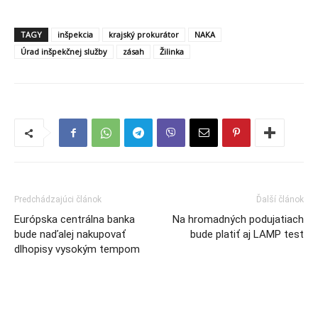
TAGY
inšpekcia
krajský prokurátor
NAKA
Úrad inšpekčnej služby
zásah
Žilinka
Predchádzajúci článok
Ďalší článok
Európska centrálna banka
Na hromadných podujatiach
bude naďalej nakupovať
bude platiť aj LAMP test
dlhopisy vysokým tempom