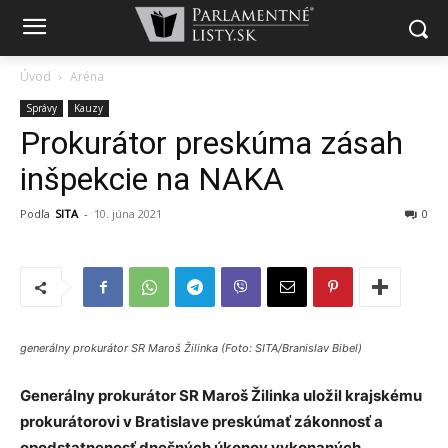
Úvod
Aréna
Správy
Kauzy
Prokurátor preskúma zásah
inšpekcie na NAKA
Podľa
SITA
-
10. júna 2021
0
generálny prokurátor SR Maroš Žilinka (Foto: SITA/Branislav Bibel)
Generálny prokurátor SR Maroš Žilinka uložil krajskému
prokurátorovi v Bratislave preskúmať zákonnosť a
opodstatnenosť dnešných úkonov vykonaných