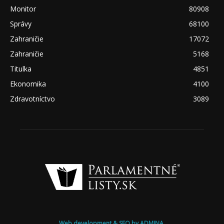
Monitor
80908
Správy
68100
Zahraničie
17072
Zahraničie
5168
Titulka
4851
Ekonomika
4100
Zdravotníctvo
3089
Web development & SEO by ADMINA.