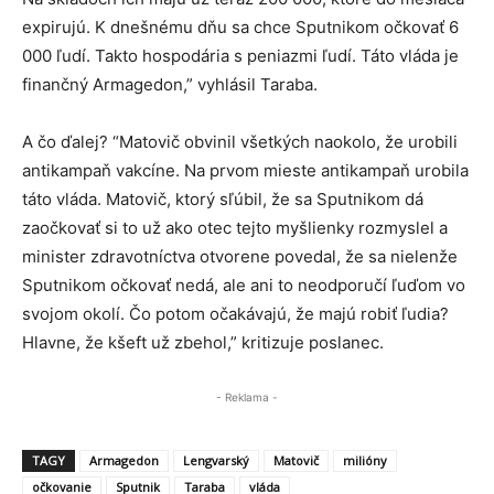
expirujú. K dnešnému dňu sa chce Sputnikom očkovať 6
000 ľudí. Takto hospodária s peniazmi ľudí. Táto vláda je
finančný Armagedon,” vyhlásil Taraba.
A čo ďalej? “Matovič obvinil všetkých naokolo, že urobili
antikampaň vakcíne. Na prvom mieste antikampaň urobila
táto vláda. Matovič, ktorý sľúbil, že sa Sputnikom dá
zaočkovať si to už ako otec tejto myšlienky rozmyslel a
minister zdravotníctva otvorene povedal, že sa nielenže
Sputnikom očkovať nedá, ale ani to neodporučí ľuďom vo
svojom okolí. Čo potom očakávajú, že majú robiť ľudia?
Hlavne, že kšeft už zbehol,” kritizuje poslanec.
- Reklama -
TAGY
Armagedon
Lengvarský
Matovič
milióny
očkovanie
Sputnik
Taraba
vláda