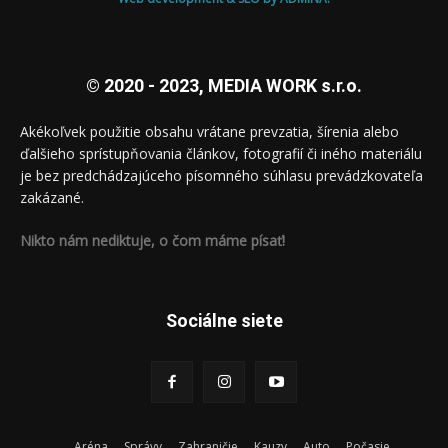
© 2020 - 2023, MEDIA WORK s.r.o.
Akékoľvek použitie obsahu vrátane prevzatia, šírenia alebo
ďalšieho sprístupňovania článkov, fotografií či iného materiálu
je bez predchádzajúceho písomného súhlasu prevádzkovateľa
zakázané.
Nikto nám nediktuje, o čom máme písať!
Sociálne siete
Aréna
Správy
Zahraničie
Kauzy
Auto
Počasie