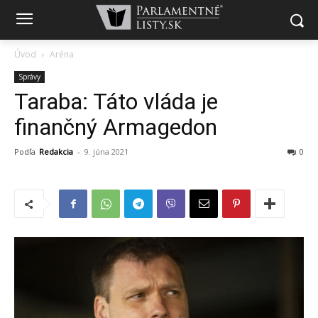
Úvod
Aréna
Správy
Taraba: Táto vláda je
finančný Armagedon
Podľa
Redakcia
-
9. júna 2021
0