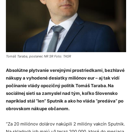
Tomáš Taraba, poslanec NR SR Foto: TASR
Absolútne plytvanie verejnými prostriedkami, bezhlavé
nákupy a vyhodené desiatky miliónov eur – aj tak vidí
počínanie vlády opozičný politik Tomáš Taraba. Na
sociálnej sieti sa zamyslel nad tým, koľko Slovensko
napríklad stál “len” Sputnik a ako ho vláda “predáva” po
obrovskom nákupe občanom.
“Za 20 miliónov dolárov nakúpili 2 milióny vakcín Sputnik.
Na skladoch ich majú už teraz 200 000, ktoré do mesiaca