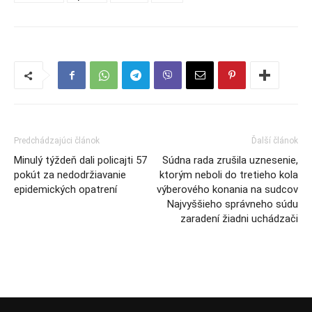
Predchádzajúci článok
Ďalší článok
Minulý týždeň dali policajti 57
Súdna rada zrušila uznesenie,
pokút za nedodržiavanie
ktorým neboli do tretieho kola
epidemických opatrení
výberového konania na sudcov
Najvyššieho správneho súdu
zaradení žiadni uchádzači