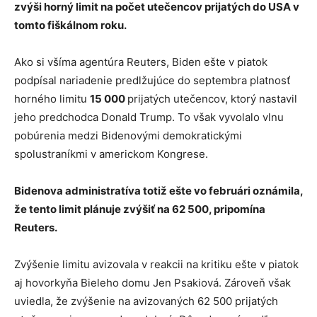
zvýši horný limit na počet utečencov prijatých do USA v
tomto fiškálnom roku.
Ako si všíma agentúra Reuters, Biden ešte v piatok
podpísal nariadenie predlžujúce do septembra platnosť
horného limitu
15 000
prijatých utečencov, ktorý nastavil
jeho predchodca Donald Trump. To však vyvolalo vlnu
pobúrenia medzi Bidenovými demokratickými
spolustraníkmi v americkom Kongrese.
Bidenova administratíva totiž ešte vo februári oznámila,
že tento limit plánuje zvýšiť na 62 500, pripomína
Reuters.
Zvýšenie limitu avizovala v reakcii na kritiku ešte v piatok
aj hovorkyňa Bieleho domu Jen Psakiová. Zároveň však
uviedla, že zvýšenie na avizovaných 62 500 prijatých