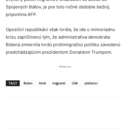
Spojených štátov, je pre toto ročné obdobie bežný,
pripomína AFP.
Opoziční republikáni však tvrdia, že ide o mimoriadnu
krízu zapríčinenú tým, že administratíva demokrata
Bidena zmiernila tvrdú protiimigračnú politiku zavedenú
predchádzajúcim prezidentom Donaldom Trumpom.
- Reklama -
TAGY
Biden
limit
migranti
USA
utečenci