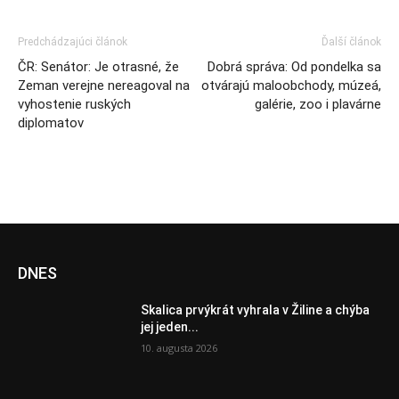
Predchádzajúci článok
Ďalší článok
ČR: Senátor: Je otrasné, že
Dobrá správa: Od pondelka sa
Zeman verejne nereagoval na
otvárajú maloobchody, múzeá,
vyhostenie ruských
galérie, zoo i plavárne
diplomatov
DNES
Skalica prvýkrát vyhrala v Žiline a chýba
jej jeden...
10. augusta 2026