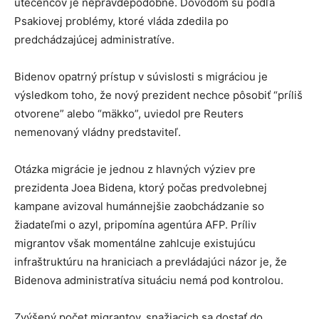
utečencov je nepravdepodobné. Dôvodom sú podľa
Psakiovej problémy, ktoré vláda zdedila po
predchádzajúcej administratíve.
Bidenov opatrný prístup v súvislosti s migráciou je
výsledkom toho, že nový prezident nechce pôsobiť “príliš
otvorene” alebo “mäkko”, uviedol pre Reuters
nemenovaný vládny predstaviteľ.
Otázka migrácie je jednou z hlavných výziev pre
prezidenta Joea Bidena, ktorý počas predvolebnej
kampane avizoval humánnejšie zaobchádzanie so
žiadateľmi o azyl, pripomína agentúra AFP. Príliv
migrantov však momentálne zahlcuje existujúcu
infraštruktúru na hraniciach a prevládajúci názor je, že
Bidenova administratíva situáciu nemá pod kontrolou.
Zvýšený počet migrantov, snažiacich sa dostať do