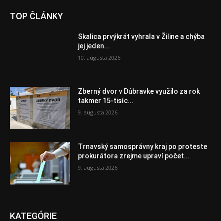
TOP ČLÁNKY
Skalica prvýkrát vyhrala v Žiline a chýba
jej jeden...
10. augusta 2026
Zberný dvor v Dúbravke využilo za rok
takmer 15-tisíc...
9. augusta 2026
Trnavský samosprávny kraj po proteste
prokurátora zrejme upraví počet...
9. augusta 2026
KATEGÓRIE