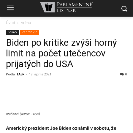
Úvod
Aréna
Správy
Zahraničie
Biden po kritike zvýši horný
limit na počet utečencov
prijatých do USA
Podľa
TASR
-
18. apríla 2021
0
utečenci (Autor: TASR)
Americký prezident Joe Biden oznámil v sobotu, že