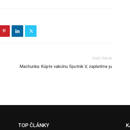
Ďalší článok
Machunka: Kúpte vakcínu Sputnik V, zaplatíme ju
TOP ČLÁNKY
K