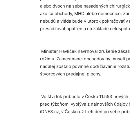
alebo dvoch na sebe nasadených chirurgick
ako sú obchody, MHD alebo nemocnice. Záro
nebudú a vláda bude v utorok pokračovať v r
presadzovať opatrenia na základe celospo
Minister Havlíček navrhoval zrušenie záka
režimu. Zamestnanci obchodov by museli pov
naďalej zostalo povinné dodržiavanie rozs
štvorcových predajnej plochy.
Vo štvrtok pribudlo v Česku 11.553 nových 
pred týždňom, vyplýva z najnovších údajov 
iDNES.cz, v Česku už tretí deň po sebe prib