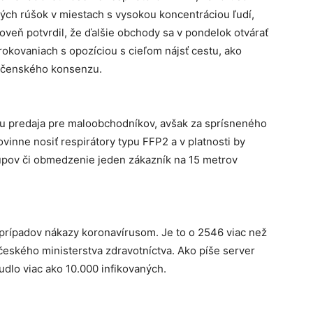
ých rúšok v miestach s vysokou koncentráciou ľudí,
veň potvrdil, že ďalšie obchody sa v pondelok otvárať
okovaniach s opozíciou s cieľom nájsť cestu, ako
ločenského konsenzu.
zu predaja pre maloobchodníkov, avšak za sprísneného
inne nosiť respirátory typu FFP2 a v platnosti by
tupov či obmedzenie jeden zákazník na 15 metrov
prípadov nákazy koronavírusom. Je to o 2546 viac než
českého ministerstva zdravotníctva. Ako píše server
udlo viac ako 10.000 infikovaných.