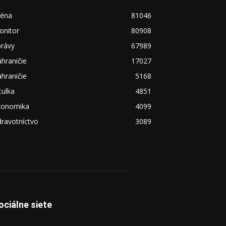
réna
81046
onitor
80908
právy
67989
hraničie
17027
hraničie
5168
tulka
4851
konomika
4099
ravotníctvo
3089
ociálne siete