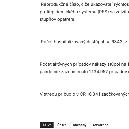
Reprodukčné číslo, čiže ukazovateľ rýchlosti
protiepidemického systému (PES) sa znížilo
stupňov opatrení.
Počet hospitalizovaných stúpol na 6343, z 
Počet aktívnych prípadov nákazy stúpol na 
pandémie zaznamenalo 1.134.957 prípadov ná
V stredu pribudlo v ČR 16.341 zaočkovaných,
TAGY
Česko
obchody
zatvorené