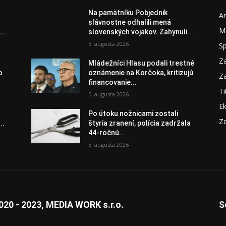
Na pamätníku Pobjednik
A
slávnostne odhalili mená
M
..
slovenských vojakov. Zahynuli...
5. augusta 2026
S
Za
Mládežníci Hlasu podali trestné
o
oznámenie na Korčoka, kritizujú
Za
financovanie...
Ti
5. augusta 2026
E
Po útoku nožnicami zostali
Zd
..
štyria zranení, polícia zadržala
44-ročnú...
5. augusta 2026
020 - 2023, MEDIA WORK s.r.o.
S