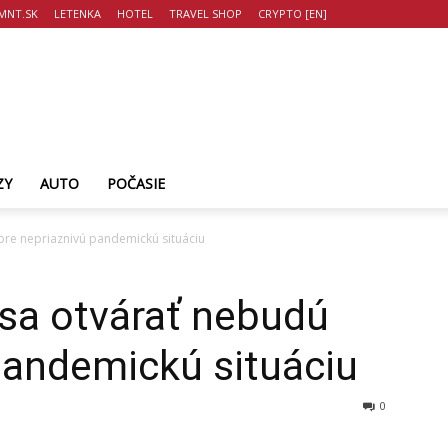
MNT.SK
LETENKA
HOTEL
TRAVEL SHOP
CRYPTO [EN]
ZY
AUTO
POČASIE
re nepriaznivú pandemickú situáciu
sa otvárať nebudú
pandemickú situáciu
0