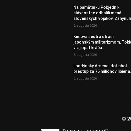
Na pamätníku Pobjednik
slávnostne odhalili mená
slovenských vojakov. Zahynuli.
5. augusta 2026
Kimova sestra straší
japonským militarizmom, Toki
vraj opäť kráča...
5. augusta 2026
Londýnsky Arsenal dotiahol
prestup za 75 miliónov libier a.
5. augusta 2026
© 2