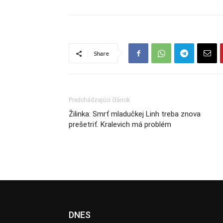
Share
Predchádzajúci článok
Žilinka: Smrť mladučkej Linh treba znova
prešetriť. Kralevich má problém
DNES