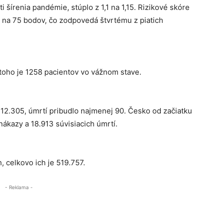
 šírenia pandémie, stúplo z 1,1 na 1,15. Rizikové skóre
 na 75 bodov, čo zodpovedá štvrtému z piatich
toho je 1258 pacientov vo vážnom stave.
112.305, úmrtí pribudlo najmenej 90. Česko od začiatku
kazy a 18.913 súvisiacich úmrtí.
 celkovo ich je 519.757.
- Reklama -