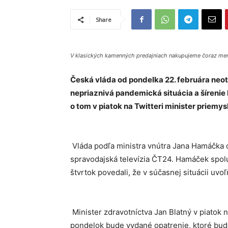
Share
V klasických kamenných predajniach nakupujeme čoraz men
Česká vláda od pondelka 22. februára neo
nepriaznivá pandemická situácia a šírenie 
o tom v piatok na Twitteri minister priemy
Vláda podľa ministra vnútra Jana Hamáčka o
spravodajská televízia ČT24. Hamáček spo
štvrtok povedali, že v súčasnej situácii uvo
Minister zdravotníctva Jan Blatný v piatok n
pondelok bude vydané opatrenie, ktoré bud