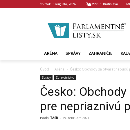
C
štvrtok, 6 augusta, 2026
M
27.6
Bratislava
ARÉNA
SPRÁVY
ZAHRANIČIE
KAU
Úvod
Aréna
Česko: Obchody sa otvárať nebudú p
Správy
Zdravotníctvo
Česko: Obchody 
pre nepriaznivú 
Podľa
TASR
-
19. februára 2021