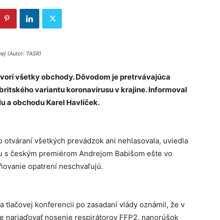
ej (Autor: TASR)
tvorí všetky obchody. Dôvodom je pretrvávajúca
britského variantu koronavírusu v krajine. Informoval
slu a obchodu Karel Havlíček.
 otváraní všetkých prevádzok ani nehlasovala, uviedla
lu s českým premiérom Andrejom Babišom ešte vo
ľňovanie opatrení neschvaľujú.
a tlačovej konferencii po zasadaní vlády oznámil, že v
e nariaďovať nosenie respirátorov FFP2, nanorúšok