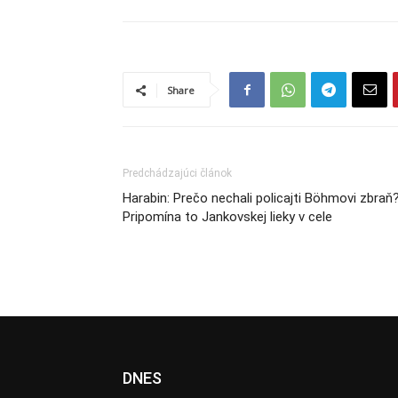
Share
Predchádzajúci článok
Harabin: Prečo nechali policajti Böhmovi zbraň
Pripomína to Jankovskej lieky v cele
DNES