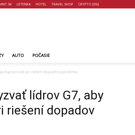
MNT.SK
LETENKA
HOTEL
TRAVEL SHOP
CRYPTO [EN]
ZY
AUTO
POČASIE
 spolupracovali pri riešení dopadov pandémie
zvať lídrov G7, aby
ri riešení dopadov