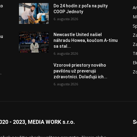
ko
Do 24 hodín z poľa na pulty
A
COOP Jednoty
M
6. augusta 2026
S
Za
Newcastle United našiel
ňu
náhradu Howea, koučom A-tímu
Za
sa stal...
Ti
6. augusta 2026
E
Vzorové priestory nového
pavilónu už preverujú
Zd
.
zdravotníci. Dolaďujú ich...
6. augusta 2026
020 - 2023, MEDIA WORK s.r.o.
S