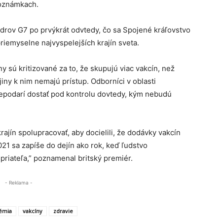
poznámkach.
ídrov G7 po prvýkrát odvtedy, čo sa Spojené kráľovstvo
priemyselne najvyspelejších krajín sveta.
 sú kritizované za to, že skupujú viac vakcín, než
jiny k nim nemajú prístup. Odborníci v oblasti
nepodarí dostať pod kontrolu dovtedy, kým nebudú
ajín spolupracovať, aby docielili, že dodávky vakcín
021 sa zapíše do dejín ako rok, keď ľudstvo
priateľa,” poznamenal britský premiér.
- Reklama -
émia
vakcíny
zdravie