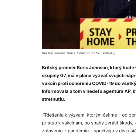
britský premiér Boris Johnson (Foto: TASR/AP)
Britský premiér Boris Johnson, ktorý bude
skupiny G7, má v pláne vyzvať svojich náprot
vakcín proti ochoreniu COVID-19 do všetký
Informovala o tom v nedeľu agentúra AP, 
stretnutiu.
“Riešenia k výzvam, ktorým čelíme – od obr
prístup k vakcínam, po snahy zvrátiť škody,
zotavenie z pandémie – spočívajú v diskusiá