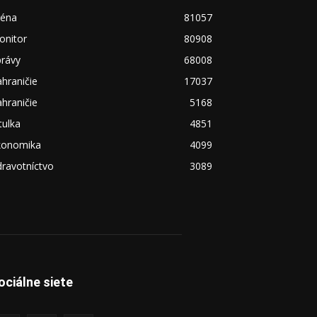
réna
81057
onitor
80908
právy
68008
hraničie
17037
hraničie
5168
tulka
4851
konomika
4099
ravotníctvo
3089
ociálne siete