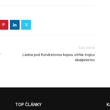
Ďalší článok
?
Lavína pod Kondratovou kopou strhla trojicu
skialpinistov
TOP ČLÁNKY
K