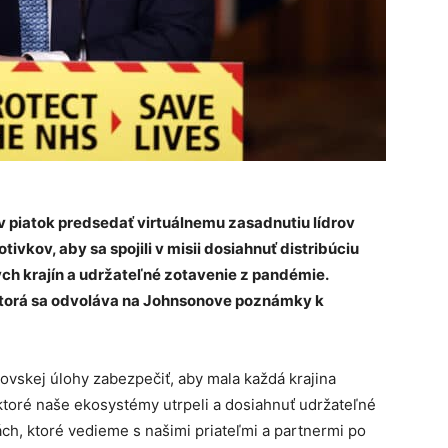
 v piatok predsedať virtuálnemu zasadnutiu lídrov
ivkov, aby sa spojili v misii dosiahnuť distribúciu
ch krajín a udržateľné zotavenie z pandémie.
ktorá sa odvoláva na Johnsonove poznámky k
ovskej úlohy zabezpečiť, aby mala každá krajina
 ktoré naše ekosystémy utrpeli a dosiahnuť udržateľné
ch, ktoré vedieme s našimi priateľmi a partnermi po