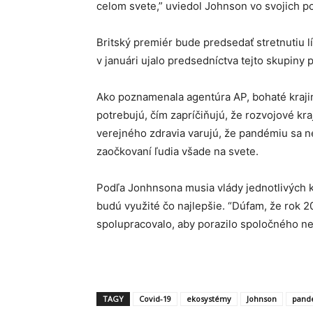
celom svete,” uviedol Johnson vo svojich 
Britský premiér bude predsedať stretnutiu l
v januári ujalo predsedníctva tejto skupiny 
Ako poznamenala agentúra AP, bohaté krajiny
potrebujú, čím zapríčiňujú, že rozvojové kra
verejného zdravia varujú, že pandémiu sa 
zaočkovaní ľudia všade na svete.
Podľa Jonhnsona musia vlády jednotlivých kr
budú využité čo najlepšie. “Dúfam, že rok 2
spolupracovalo, aby porazilo spoločného ne
TAGY
Covid-19
ekosystémy
Johnson
pand