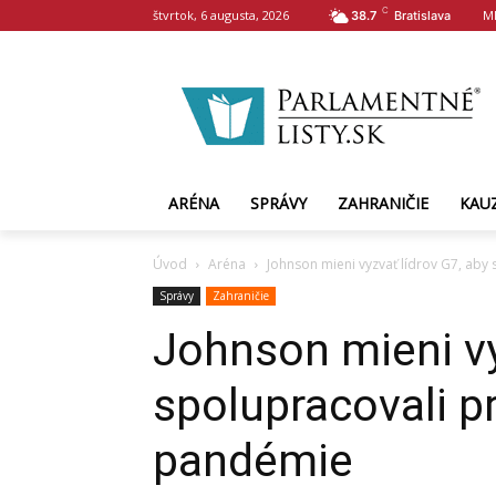
C
štvrtok, 6 augusta, 2026
M
38.7
Bratislava
ARÉNA
SPRÁVY
ZAHRANIČIE
KAU
Úvod
Aréna
Johnson mieni vyzvať lídrov G7, aby
Správy
Zahraničie
Johnson mieni vy
spolupracovali p
pandémie