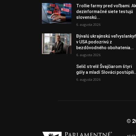
Trollie farmy pred voľbami. A
dezinformačné siete testujú
slovenskú...
6. augusta 2026
Bývalú ukrajinskú veľvyslanky
v USA podozrivú z
bezdôvodného obohatenia...
6. augusta 2026
Selič strelil Švajčiarom štyri
góly a mladí Slováci postúpili..
6. augusta 2026
© 2