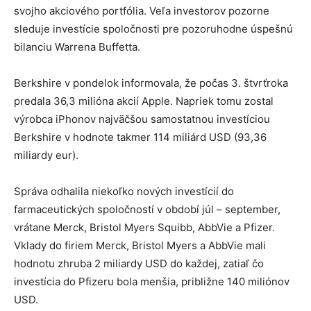
svojho akciového portfólia. Veľa investorov pozorne
sleduje investície spoločnosti pre pozoruhodne úspešnú
bilanciu Warrena Buffetta.
Berkshire v pondelok informovala, že počas 3. štvrťroka
predala 36,3 milióna akcií Apple. Napriek tomu zostal
výrobca iPhonov najväčšou samostatnou investíciou
Berkshire v hodnote takmer 114 miliárd USD (93,36
miliardy eur).
Správa odhalila niekoľko nových investícií do
farmaceutických spoločností v období júl – september,
vrátane Merck, Bristol Myers Squibb, AbbVie a Pfizer.
Vklady do firiem Merck, Bristol Myers a AbbVie mali
hodnotu zhruba 2 miliardy USD do každej, zatiaľ čo
investícia do Pfizeru bola menšia, približne 140 miliónov
USD.