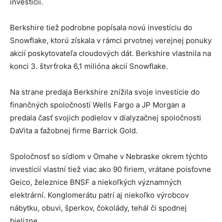
investícii.
Berkshire tiež podrobne popísala novú investíciu do
Snowflake, ktorú získala v rámci prvotnej verejnej ponuky
akcií poskytovateľa cloudových dát. Berkshire vlastnila na
konci 3. štvrťroka 6,1 milióna akcií Snowflake.
Na strane predaja Berkshire znížila svoje investície do
finančných spoločností Wells Fargo a JP Morgan a
predala časť svojich podielov v dialyzačnej spoločnosti
DaVita a ťažobnej firme Barrick Gold.
Spoločnosť so sídlom v Omahe v Nebraske okrem týchto
investícií vlastní tiež viac ako 90 firiem, vrátane poisťovne
Geico, železnice BNSF a niekoľkých významných
elektrární. Konglomerátu patrí aj niekoľko výrobcov
nábytku, obuvi, šperkov, čokolády, tehál či spodnej
bielizne.