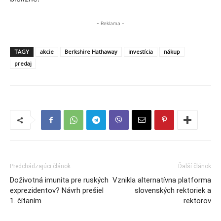
- Reklama -
TAGY
akcie
Berkshire Hathaway
investícia
nákup
predaj
Predchádzajúci článok
Ďalší článok
Doživotná imunita pre ruských
Vznikla alternatívna platforma
exprezidentov? Návrh prešiel
slovenských rektoriek a
1. čítaním
rektorov