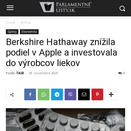
Úvod
Aréna
Správy
Ekonomika
Berkshire Hathaway znížila
podiel v Apple a investovala
do výrobcov liekov
Podľa
TASR
-
18. novembra 2020
0