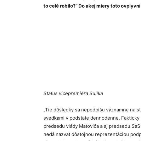
to celé robilo?” Do akej miery toto ovplyvní
Status vicepremiéra Sulíka
„Tie dôsledky sa nepodpíšu významne na sta
svedkami v podstate dennodenne. Fakticky s
predsedu vlády Matoviča a aj predsedu SaS 
nedá nazvať dôstojnou reprezentáciou podpr