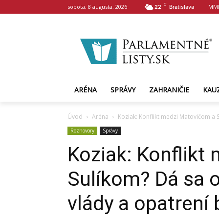
C
sobota, 8 augusta, 2026
MMN
22
Bratislava
ARÉNA
SPRÁVY
ZAHRANIČIE
KAU
Úvod
Aréna
Koziak: Konflikt medzi Matovičom a S
Rozhovory
Správy
Koziak: Konflikt
Sulíkom? Dá sa o
vlády a opatrení