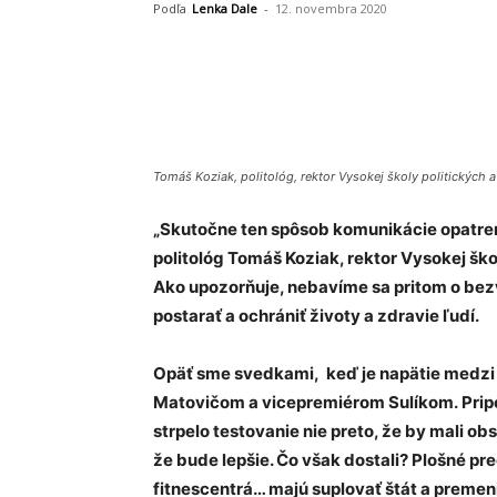
Podľa
Lenka Dale
-
12. novembra 2020
Share
Tomáš Koziak, politológ, rektor Vysokej školy politických 
„Skutočne ten spôsob komunikácie opatrení
politológ Tomáš Koziak, rektor Vysokej ško
Ako upozorňuje, nebavíme sa pritom o bez
postarať a ochrániť životy a zdravie ľudí.
Opäť sme svedkami, keď je napätie medzi
Matovičom a vicepremiérom Sulíkom. Pripo
strpelo testovanie nie preto, že by mali obs
že bude lepšie. Čo však dostali? Plošné pre
fitnescentrá… majú suplovať štát a premen