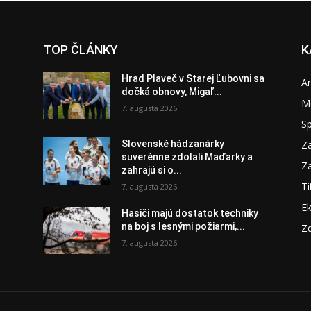
TOP ČLÁNKY
K
Hrad Plaveč v Starej Ľubovni sa
A
dočká obnovy, Migaľ...
M
7. augusta 2026
S
Za
Slovenské hádzanárky
suverénne zdolali Maďarky a
Za
zahrajú si o...
Ti
7. augusta 2026
E
Hasiči majú dostatok techniky
na boj s lesnými požiarmi,...
Zd
7. augusta 2026