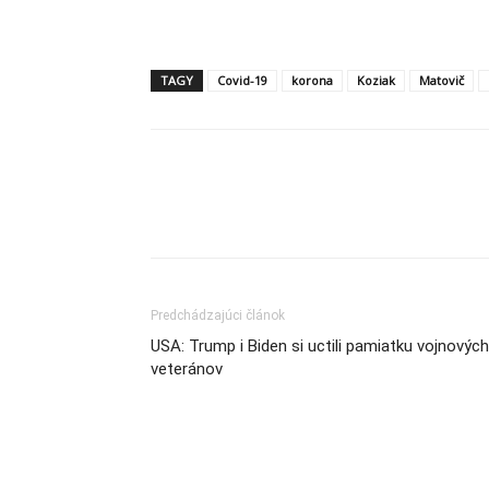
TAGY
Covid-19
korona
Koziak
Matovič
Share
Predchádzajúci článok
USA: Trump i Biden si uctili pamiatku vojnových
veteránov