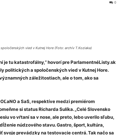
0
a spoločenských vied v Kutnej Hore (Foto: archív T.Koziaka)
 je tu katastrofálny,” hovorí pre ParlamentnéListy.sk
ly politických a spoločenských vied v Kutnej Hore.
významných záležitostiach, ale o tom, ako sa
 OĽaNO a SaS, respektíve medzi premiérom
meňme si status Richarda Sulíka. „Celé Slovensko
esiu vo vŕtaní sa v nose, ale preto, lebo uverilo sľubu,
dĺženie núdzového stavu. Gastro, šport, kultúra,
iť svoje prevádzky na testovacie centrá. Tak načo sa