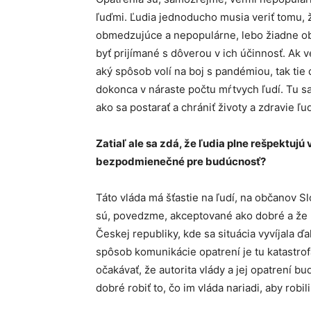
ľuďmi. Ľudia jednoducho musia veriť tomu, ž
obmedzujúce a nepopulárne, lebo žiadne ob
byť prijímané s dôverou v ich účinnosť. Ak 
aký spôsob volí na boj s pandémiou, tak tie
dokonca v náraste počtu mŕtvych ľudí. Tu s
ako sa postarať a chrániť životy a zdravie ľud
Zatiaľ ale sa zdá, že ľudia plne rešpektujú 
bezpodmienečné pre budúcnosť?
Táto vláda má šťastie na ľudí, na občanov Sl
sú, povedzme, akceptované ako dobré a že ľ
Českej republiky, kde sa situácia vyvíjala 
spôsob komunikácie opatrení je tu katastrofá
očakávať, že autorita vlády a jej opatrení bu
dobré robiť to, čo im vláda nariadi, aby robil