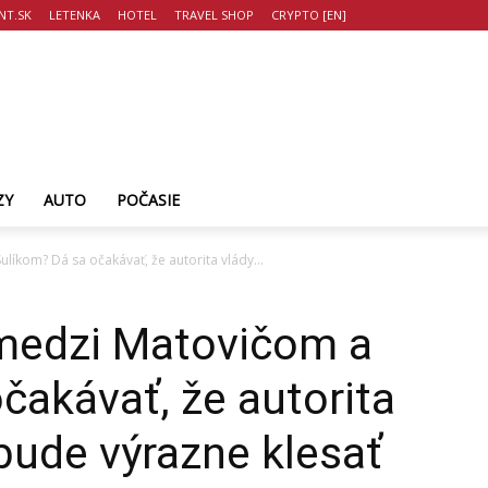
T.SK
LETENKA
HOTEL
TRAVEL SHOP
CRYPTO [EN]
ZY
AUTO
POČASIE
ulíkom? Dá sa očakávať, že autorita vlády...
 medzi Matovičom a
čakávať, že autorita
 bude výrazne klesať