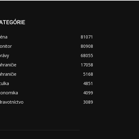
ATEGÓRIE
réna
81071
onitor
80908
právy
68055
hraničie
17058
hraničie
5168
tulka
4851
konomika
4099
ravotníctvo
3089