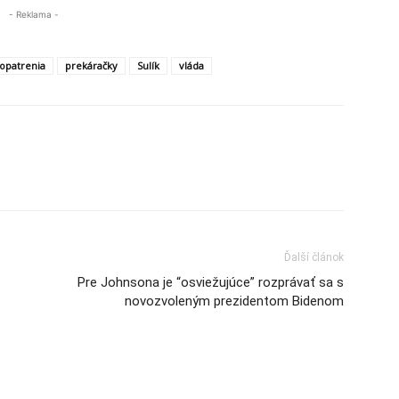
- Reklama -
opatrenia
prekáračky
Sulík
vláda
Ďalší článok
Pre Johnsona je “osviežujúce” rozprávať sa s
novozvoleným prezidentom Bidenom