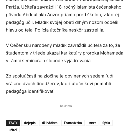
Paríža. Učiteľa zavraždil 18-ročný islamista čečenského
pôvodu Abdoullakh Anzor priamo pred školou, v ktorej
pedagóg učil. Mladík svojej obeti dlhým nožom oddelil
hlavu od tela. Polícia útočníka neskôr zastrelila.
V Čečensku narodený mladík zavraždil učiteľa za to, že
študentom v triede ukázal karikatúry proroka Mohameda
v rámci seminára o slobode vyjadrovania.
Zo spoluúčasti na zločine je obvinených sedem ľudí,
vrátane dvoch tínedžerov, ktorí útočníkovi pomohli
pedagóga identifikovať.
- Reklama -
TAGY
dejepis
džihádista
Francúzsko
smrť
Sýria
učiteľ