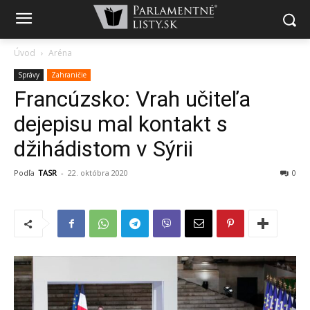
Úvod
Aréna
Správy
Zahraničie
Francúzsko: Vrah učiteľa
dejepisu mal kontakt s
džihádistom v Sýrii
Podľa
TASR
-
22. októbra 2020
0