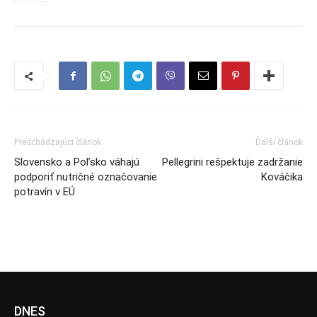
Predchádzajúci článok
Ďalší článok
Slovensko a Poľsko váhajú
Pellegrini rešpektuje zadržanie
podporiť nutričné označovanie
Kováčika
potravín v EÚ
DNES