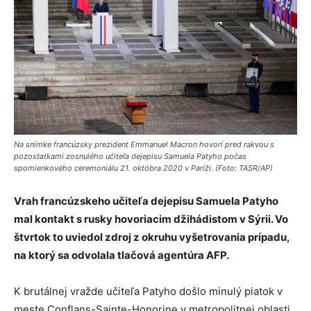
Na snímke francúzsky prezident Emmanuel Macron hovorí pred rakvou s
pozostatkami zosnulého učiteľa dejepisu Samuela Patyho počas
spomienkového ceremoniálu 21. októbra 2020 v Paríži. (Foto: TASR/AP)
Vrah francúzskeho učiteľa dejepisu Samuela Patyho
mal kontakt s rusky hovoriacim džihádistom v Sýrii. Vo
štvrtok to uviedol zdroj z okruhu vyšetrovania prípadu,
na ktorý sa odvolala tlačová agentúra AFP.
K brutálnej vražde učiteľa Patyho došlo minulý piatok v
meste Conflans-Sainte-Honorine v metropolitnej oblasti