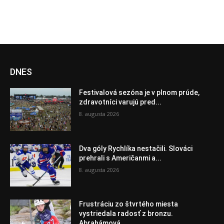
DNES
Festivalová sezóna je v plnom prúde,
zdravotníci varujú pred...
8. augusta 2026
Dva góly Rychlíka nestačili. Slováci
prehrali s Američanmi a...
8. augusta 2026
Frustráciu zo štvrtého miesta
vystriedala radosť z bronzu.
Abrahámová...