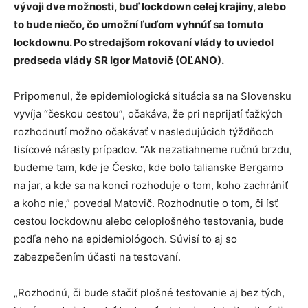
vývoji dve možnosti, buď lockdown celej krajiny, alebo
to bude niečo, čo umožní ľuďom vyhnúť sa tomuto
lockdownu. Po stredajšom rokovaní vlády to uviedol
predseda vlády SR Igor Matovič (OĽANO).
Pripomenul, že epidemiologická situácia sa na Slovensku
vyvíja “českou cestou”, očakáva, že pri neprijatí ťažkých
rozhodnutí možno očakávať v nasledujúcich týždňoch
tisícové nárasty prípadov. “Ak nezatiahneme ručnú brzdu,
budeme tam, kde je Česko, kde bolo talianske Bergamo
na jar, a kde sa na konci rozhoduje o tom, koho zachrániť
a koho nie,” povedal Matovič. Rozhodnutie o tom, či ísť
cestou lockdownu alebo celoplošného testovania, bude
podľa neho na epidemiológoch. Súvisí to aj so
zabezpečením účasti na testovaní.
„Rozhodnú, či bude stačiť plošné testovanie aj bez tých,