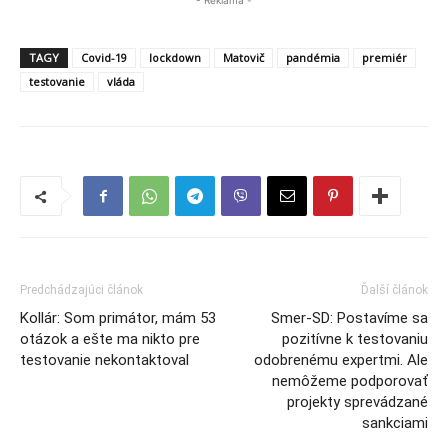
- Reklama -
TAGY
Covid-19
lockdown
Matovič
pandémia
premiér
testovanie
vláda
Predchádzajúci článok
Ďalší článok
Kollár: Som primátor, mám 53
Smer-SD: Postavíme sa
otázok a ešte ma nikto pre
pozitívne k testovaniu
testovanie nekontaktoval
odobrenému expertmi. Ale
nemôžeme podporovať
projekty sprevádzané
sankciami