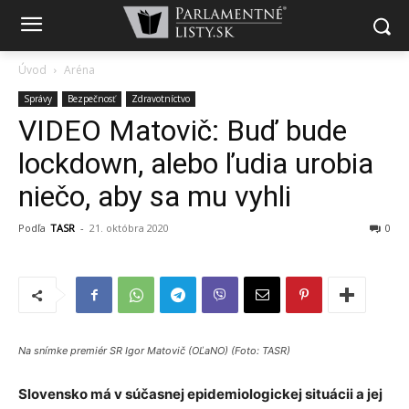
Úvod
Aréna
Správy
Bezpečnosť
Zdravotníctvo
VIDEO Matovič: Buď bude
lockdown, alebo ľudia urobia
niečo, aby sa mu vyhli
Podľa
TASR
-
21. októbra 2020
0
Na snímke premiér SR Igor Matovič (OĽaNO) (Foto: TASR)
Slovensko má v súčasnej epidemiologickej situácii a jej