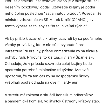
ktorí sa odmietnu dať testovať, alebo je v takejto situácii
riešením lockdown,” dodal. Uzavretie krajiny je podľa
neho úplne poslednou “zatiahnutou brzdou”. Povedal, že
minister zdravotníctva SR Marek Krajčí (OĽANO) je v
tomto výbere za to, aby sa “brzdilo veľmi rýchlo”.
Ak by prišlo k uzavretiu krajiny, uzavreli by sa podľa neho
všetky prevádzky, ktoré nie sú nevyhnutné pre
infraštruktúru krajiny, prísne obmedzenia by sa týkali aj
pohybu ľudí. Prirovnal to k situácii v jari v Španielsku.
Odhaduje, že v prípade uzavretia celej krajiny budú
opatrenia potrebné minimálne tri týždne. Matovič
upozornil, že za ten čas by sa hospodárske škody
vyšplhali podľa odhadu na dve miliardy eur.
V stredu má rokovať o situácii konzílium odborníkov
a pandemická komisia, vo štvrtok ústredný krízový štáb.