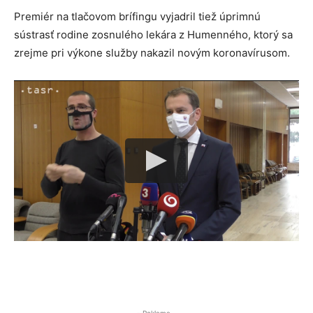
Premiér na tlačovom brífingu vyjadril tiež úprimnú
sústrasť rodine zosnulého lekára z Humenného, ktorý sa
zrejme pri výkone služby nakazil novým koronavírusom.