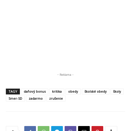
- Reklama -
TAGY
daňový bonus
kritika
obedy
školské obedy
školy
Smer-SD
zadarmo
zrušenie