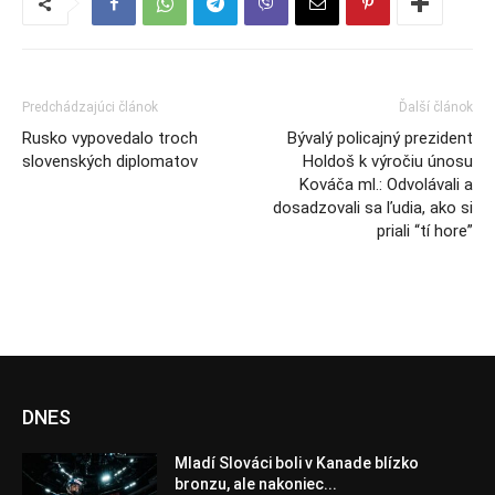
Predchádzajúci článok
Ďalší článok
Rusko vypovedalo troch
Bývalý policajný prezident
slovenských diplomatov
Holdoš k výročiu únosu
Kováča ml.: Odvolávali a
dosadzovali sa ľudia, ako si
priali “tí hore”
DNES
Mladí Slováci boli v Kanade blízko
bronzu, ale nakoniec...