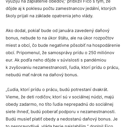
využijú na zaplatenie obedov,” priblížil Fico s tým, že
dôjde aj k poklesu počtu zamestnancov jedální, ktorých
školy prijali na základe opatrenia jeho vlády.
Ako dodal, pokiaľ bude od januára zavedený daňový
bonus, nebude to na úkor štátu, ale na úkor rozpočtov
miest a obcí, čo bude negatívne pôsobiť na hospodárenie
obcí. Pripomenul, že samosprávy prídu o 250 miliónov
eur. Ak podľa neho dôjde v súvislosti s pandémiou
k zvyšovaniu nezamestnanosti, ľudia, ktorí prídu o prácu,
nebudú mať nárok na daňový bonus.
„Ľudia, ktorí prídu o prácu, budú potrestaní dvakrát.
Vieme, že deti rodičov, ktorí sú v sociálnej núdzi, majú
obedy zadarmo, no títo ľudia neprepadnú do sociálnej
siete ihneď, budú poberať podporu v nezamestnanosti.
Budú musieť platiť obedy a nedostanú daňový bonus. Je
to nespravodlivé, vláda berie najslabším,“ doplnil Fico.