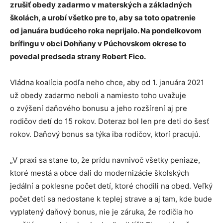
zrušiť obedy zadarmo v materských a základných
školách, a urobí všetko pre to, aby sa toto opatrenie
od januára budúceho roka neprijalo. Na pondelkovom
brífingu v obci Dohňany v Púchovskom okrese to
povedal predseda strany Robert Fico.
Vládna koalícia podľa neho chce, aby od 1. januára 2021
už obedy zadarmo neboli a namiesto toho uvažuje
o zvýšení daňového bonusu a jeho rozšírení aj pre
rodičov detí do 15 rokov. Doteraz bol len pre deti do šesť
rokov. Daňový bonus sa týka iba rodičov, ktorí pracujú.
„V praxi sa stane to, že prídu navnivoč všetky peniaze,
ktoré mestá a obce dali do modernizácie školských
jedální a poklesne počet detí, ktoré chodili na obed. Veľký
počet detí sa nedostane k teplej strave a aj tam, kde bude
vyplatený daňový bonus, nie je záruka, že rodičia ho