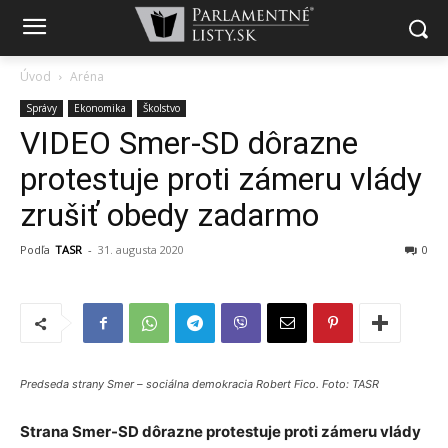
Úvod
Aréna
Správy
Ekonomika
Školstvo
VIDEO Smer-SD dôrazne
protestuje proti zámeru vlády
zrušiť obedy zadarmo
Podľa
TASR
-
31. augusta 2020
0
Predseda strany Smer – sociálna demokracia Robert Fico. Foto: TASR
Strana Smer-SD dôrazne protestuje proti zámeru vlády