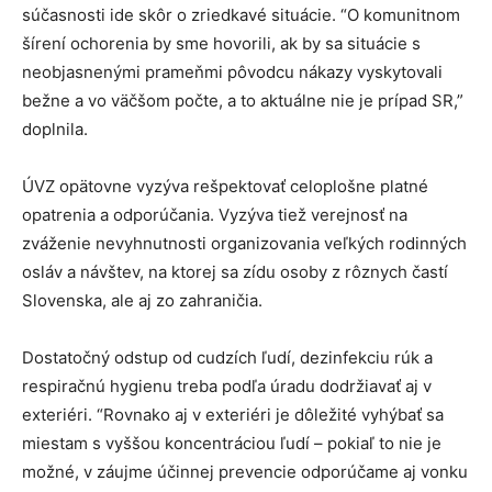
súčasnosti ide skôr o zriedkavé situácie. “O komunitnom
šírení ochorenia by sme hovorili, ak by sa situácie s
neobjasnenými prameňmi pôvodcu nákazy vyskytovali
bežne a vo väčšom počte, a to aktuálne nie je prípad SR,”
doplnila.
ÚVZ opätovne vyzýva rešpektovať celoplošne platné
opatrenia a odporúčania. Vyzýva tiež verejnosť na
zváženie nevyhnutnosti organizovania veľkých rodinných
osláv a návštev, na ktorej sa zídu osoby z rôznych častí
Slovenska, ale aj zo zahraničia.
Dostatočný odstup od cudzích ľudí, dezinfekciu rúk a
respiračnú hygienu treba podľa úradu dodržiavať aj v
exteriéri. “Rovnako aj v exteriéri je dôležité vyhýbať sa
miestam s vyššou koncentráciou ľudí – pokiaľ to nie je
možné, v záujme účinnej prevencie odporúčame aj vonku