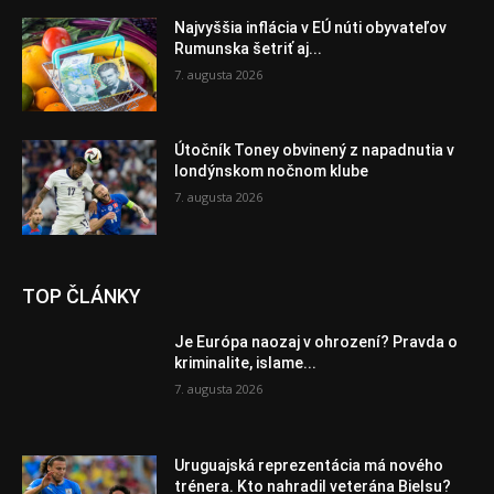
Najvyššia inflácia v EÚ núti obyvateľov
Rumunska šetriť aj...
7. augusta 2026
Útočník Toney obvinený z napadnutia v
londýnskom nočnom klube
7. augusta 2026
TOP ČLÁNKY
Je Európa naozaj v ohrození? Pravda o
kriminalite, islame...
7. augusta 2026
Uruguajská reprezentácia má nového
trénera. Kto nahradil veterána Bielsu?