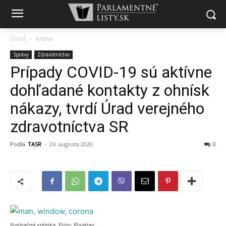
Úvod
Aréna
Správy
Zdravotníctvo
Prípady COVID-19 sú aktívne
dohľadané kontakty z ohnísk
nákazy, tvrdí Úrad verejného
zdravotníctva SR
Podľa
TASR
-
24. augusta 2020
0
Ilustračná snímka. Foto: Pixabay