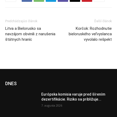
Predchádzajúci článok
Ďalší článok
Litva a Bielorusko sa
Korčok: Rozhodnutie
navzájom obvinili z narušenia
bieloruského veľvyslanca
štátnych hraníc
vyvolalo rešpekt
DNES
Európska komisia varuje pred šírením
dezertifikácie. Riziko sa približuje...
7. augusta 2026