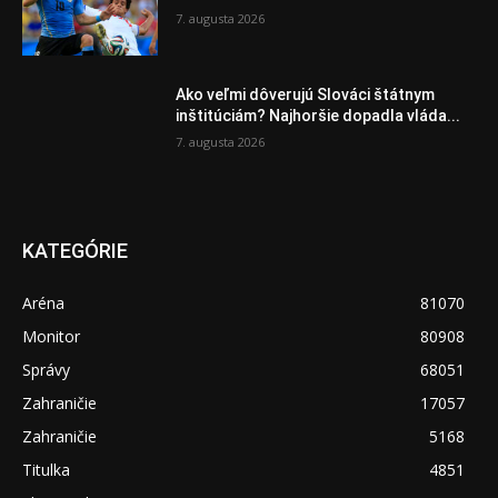
7. augusta 2026
Ako veľmi dôverujú Slováci štátnym
inštitúciám? Najhoršie dopadla vláda...
7. augusta 2026
KATEGÓRIE
Aréna
81070
Monitor
80908
Správy
68051
Zahraničie
17057
Zahraničie
5168
Titulka
4851