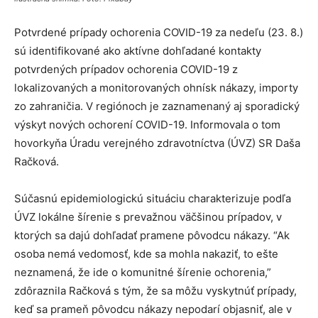
Potvrdené prípady ochorenia COVID-19 za nedeľu (23. 8.)
sú identifikované ako aktívne dohľadané kontakty
potvrdených prípadov ochorenia COVID-19 z
lokalizovaných a monitorovaných ohnísk nákazy, importy
zo zahraničia. V regiónoch je zaznamenaný aj sporadický
výskyt nových ochorení COVID-19. Informovala o tom
hovorkyňa Úradu verejného zdravotníctva (ÚVZ) SR Daša
Račková.
Súčasnú epidemiologickú situáciu charakterizuje podľa
ÚVZ lokálne šírenie s prevažnou väčšinou prípadov, v
ktorých sa dajú dohľadať pramene pôvodcu nákazy. “Ak
osoba nemá vedomosť, kde sa mohla nakaziť, to ešte
neznamená, že ide o komunitné šírenie ochorenia,”
zdôraznila Račková s tým, že sa môžu vyskytnúť prípady,
keď sa prameň pôvodcu nákazy nepodarí objasniť, ale v