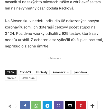
nasadiť si na takýchto miestach rúško a zdržiavať sa tam
len na nevyhnutný čas,” dodala Račková.
Na Slovensku v nedeľu pribudlo 68 nakazených novým
koronavírusom, ich doterajší celkový počet stúpol na
3424. Pozitívne vzorky odhalili z 929 testov, ktoré sa v
nedeľu urobili. Z ochorenia sa vyliečili ďalší piati pacienti,
nepribudlo žiadne úmrtie.
- Reklama -
TAGY
Covid-19
kontakty
koronavírus
pandémia
šírenie
Slovensko