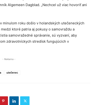
enník Algemeen Dagblad. „Nechcel už viac hovoriť ani
 v minulom roku došlo v holandských utečeneckých
 medzi ktoré patria aj pokusy o samovraždu a
 zistia samovražedné správanie, sú vyzvaní, aby
om zdravotníckych stredísk fungujúcich v
- Reklama -
a
utečenec