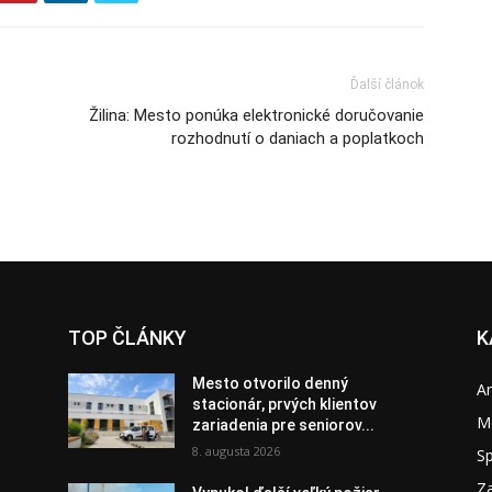
Ďalší článok
Žilina: Mesto ponúka elektronické doručovanie
rozhodnutí o daniach a poplatkoch
TOP ČLÁNKY
K
Mesto otvorilo denný
A
stacionár, prvých klientov
M
zariadenia pre seniorov...
8. augusta 2026
S
Za