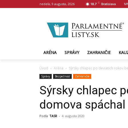
C
nedeľa, 9 augusta, 2026
M
18.7
Bratislava
ARÉNA
SPRÁVY
ZAHRANIČIE
KAU
Úvod
Aréna
Sýrsky chlapec po deviatich rokov
Správy
Bezpečnosť
Zahraničie
Sýrsky chlapec p
domova spáchal
Podľa
TASR
-
4. augusta 2020