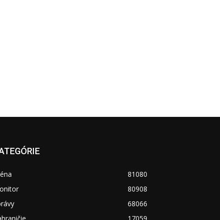
ATEGÓRIE
réna
81080
onitor
80908
právy
68066
hraničie
17059