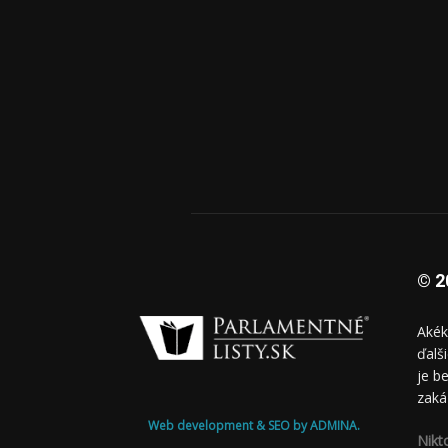
© 2
Akék
ďalš
je b
zaká
Web development & SEO by ADMINA.
Nikt