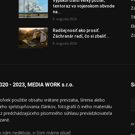
Vypukol ďalší veľký požiar,
tentoraz vo vojenskom obvode
Za
na...
Ti
8. augusta 2026
E
Radšej nosiť ako prosiť.
Zd
Záchranár radí, čo si zbaliť...
8. augusta 2026
020 - 2023, MEDIA WORK s.r.o.
S
oľvek použitie obsahu vrátane prevzatia, šírenia alebo
ieho sprístupňovania článkov, fotografií či iného materiálu
ez predchádzajúceho písomného súhlasu prevádzkovateľa
zané.
Ar
o nám nediktuje, o čom máme písať!