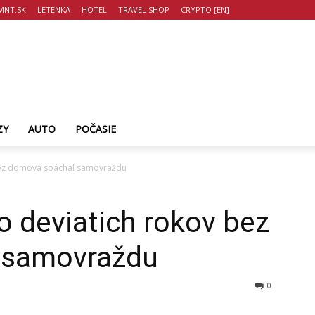
MNT.SK
LETENKA
HOTEL
TRAVEL SHOP
CRYPTO [EN]
ZY
AUTO
POČASIE
 bez domova spáchal samovraždu
o deviatich rokov bez
 samovraždu
0