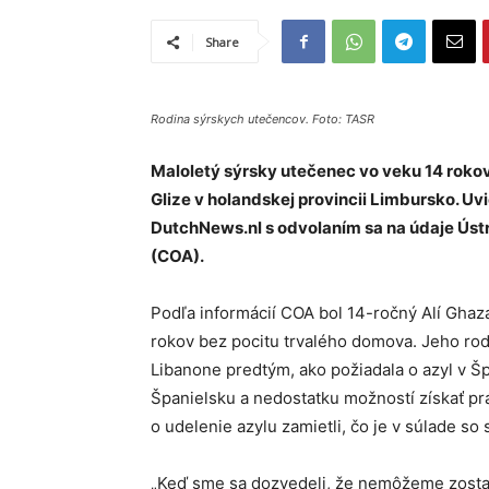
Share
Rodina sýrskych utečencov. Foto: TASR
Maloletý sýrsky utečenec vo veku 14 rok
Glize v holandskej provincii Limbursko. Uv
DutchNews.nl s odvolaním sa na údaje Ústr
(COA).
Podľa informácií COA bol 14-ročný Alí Ghaza
rokov bez pocitu trvalého domova. Jeho rod
Libanone predtým, ako požiadala o azyl v Š
Španielsku a nedostatku možností získať prá
o udelenie azylu zamietli, čo je v súlade so 
„Keď sme sa dozvedeli, že nemôžeme zostať 