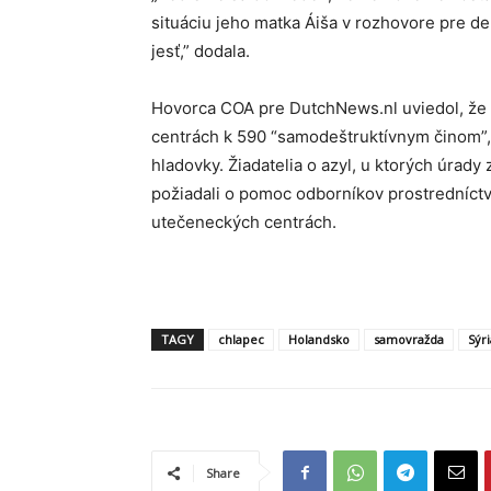
situáciu jeho matka Áiša v rozhovore pre d
jesť,” dodala.
Hovorca COA pre DutchNews.nl uviedol, že
centrách k 590 “samodeštruktívnym činom”,
hladovky. Žiadatelia o azyl, u ktorých úrady
požiadali o pomoc odborníkov prostredníctv
utečeneckých centrách.
TAGY
chlapec
Holandsko
samovražda
Sýri
Share