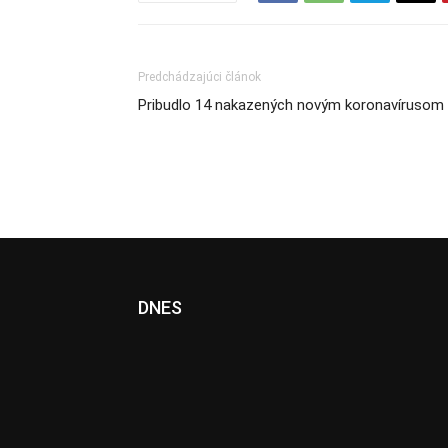
Predchádzajúci článok
Pribudlo 14 nakazených novým koronavírusom
DNES