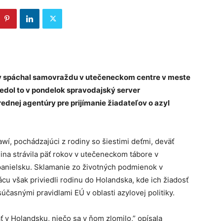
ov spáchal samovraždu v utečeneckom centre v meste
iedol to v pondelok spravodajský server
ednej agentúry pre prijímanie žiadateľov o azyl
wí, pochádzajúci z rodiny so šiestimi deťmi, deväť
ina strávila päť rokov v utečeneckom tábore v
panielsku. Sklamanie zo životných podmienok v
cu však priviedli rodinu do Holandska, kde ich žiadosť
súčasnými pravidlami EÚ v oblasti azylovej politiky.
v Holandsku, niečo sa v ňom zlomilo,” opísala