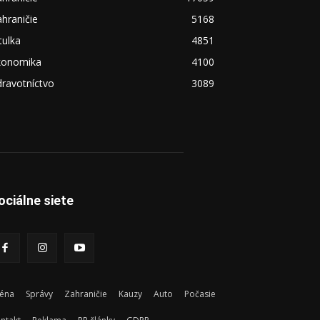
hraničie
5168
tulka
4851
konomika
4100
ravotníctvo
3089
ociálne siete
éna
Správy
Zahraničie
Kauzy
Auto
Počasie