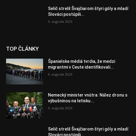
Selič strelil Švajčiarom štyri góly a mladí
Slováci postúpili...
6. augusta 2026
TOP ČLÁNKY
Španielske médiá tvrdia, že medzi
migrantmi v Ceute identifikovali...
6. augusta 2026
Nemecký minister vnútra: Nález dronu s
výbušninou na letisku...
6. augusta 2026
Selič strelil Švajčiarom štyri góly a mladí
Slováci postúpili...