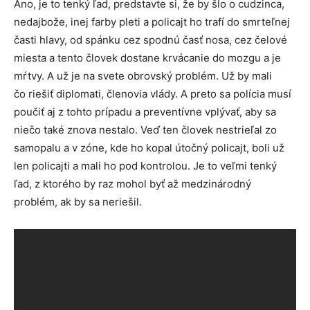
Áno, je to tenký ľad, predstavte si, že by šlo o cudzinca,
nedajbože, inej farby pleti a policajt ho trafí do smrteľnej
časti hlavy, od spánku cez spodnú časť nosa, cez čelové
miesta a tento človek dostane krvácanie do mozgu a je
mŕtvy. A už je na svete obrovský problém. Už by mali
čo riešiť diplomati, členovia vlády. A preto sa polícia musí
poučiť aj z tohto prípadu a preventívne vplývať, aby sa
niečo také znova nestalo. Veď ten človek nestrieľal zo
samopalu a v zóne, kde ho kopal útočný policajt, boli už
len policajti a mali ho pod kontrolou. Je to veľmi tenký
ľad, z ktorého by raz mohol byť až medzinárodný
problém, ak by sa neriešil.