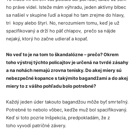
ho práve videl. Isteže mám výhradu, jeden aktívny blbec
sa našiel v skupine ľudí a kopal ho tam zrejme do hlavy,
tri kopy alebo štyri. No, nerozumiem tomu, keď je už
spacifikovaný a drží ho päť chlapov, prečo sa nájde
nejaký, ktorý ho začne udierať a kopať.
No veď to je na tom to škandalózne – prečo? Okrem
toho výstroj týchto policajtov je určená na tvrdé zásahy
a na nohách nemajú zrovna tenisky. Do akej miery sú
nebezpečné kopance s takýmito bagandžami a do akej
miery to z vášho pohľadu bolo potrebné?
Každý jeden úder takouto bagandžou môže byť smrteľný.
Potrebné to nebolo vôbec, keďže muž bol spacifikovaný.
Keď si toto pozrie Inšpekcia, predpokladám, že z
toho vyvodí patričné závery.