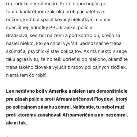
reprodukcie v kalendári. Preto nepochopím pri
tomto konkrétnom zákroku proti páchateľovi s
nožom, keď bol spacifikovaný niekoľkými členmi
špeciálnej jednotky PPÚ krajskej polície
Bratislava, keď bol na zemi a pod kontrolou, prečo sa
našiel niekto, kto sa chcel vyvŕšiť. Jednoznačne treba
skúmať aj psychický stav policajtov. Ak má niekto v sebe
takú agresivitu, že ho teší udrieť si do niekoho, okamžite
treba takého človeka vylúčiť z radov policajných zložiek.
Nemá tam čo robiť.
Len nedávno boli v Amerike a nielen tam demonštrácie
pre zásah polície proti Afroameričanovi Floydovi, ktorý
po policajnom zásahu zomrel. Našťastie, tu nebol muž
proti ktorému zasahovali Afroameričan a ani nezomrel,
ale aj tak…