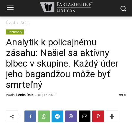
Úvod
Aréna
Rozhovory
Analytik k policajnému
zásahu: Našiel sa aktívny
blbec v skupine. Každý úder
jeho bagandžou môže byť
smrteľný
Podľa
Lenka Dale
-
8. júla 2020
0