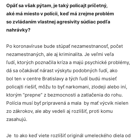
Opäť sa však pýtam, je taký policajt príčetný,
aké má miesto v polícii, keď má zrejme problém
so zvládaním vlastnej agresivity súdiac podľa
nahrávky?
Po koronavíruse bude stúpať nezamestnanosť, počet
nezamestnaných, ale aj kriminalita. Je veľmi veľa
ľudí, ktorých poznačila kríza a majú psychické problémy,
dá sa očakávať nárast výskytu podobných ľudí, ako
bol ten v centre Bratislavy a tých ľudí budú musieť
policajti riešiť, môžu to byť narkomani, zlodeji alebo iní,
ktorým “prepne” z bezmocnosti a zatlačenia do rohu.
Polícia musí byť pripravená a mala by mať výcvik nielen
zo zákrokov, ale aby vedeli aj rozlíšiť, proti komu
zasahujú.
Je to ako keď viete rozlíšiť originál umeleckého diela od