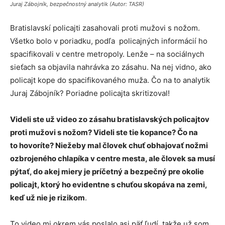
Juraj Zábojník, bezpečnostný analytik (Autor: TASR)
Bratislavskí policajti zasahovali proti mužovi s nožom.
Všetko bolo v poriadku, podľa policajných informácií ho
spacifikovali v centre metropoly. Lenže – na sociálnych
sieťach sa objavila nahrávka zo zásahu. Na nej vidno, ako
policajt kope do spacifikovaného muža. Čo na to analytik
Juraj Zábojník? Poriadne policajta skritizoval!
Videli ste už video zo zásahu bratislavských policajtov
proti mužovi s nožom? Videli ste tie kopance? Čo na
to hovoríte? Niežeby mal človek chuť obhajovať nožmi
ozbrojeného chlapíka v centre mesta, ale človek sa musí
pýtať, do akej miery je príčetný a bezpečný pre okolie
policajt, ktorý ho evidentne s chuťou skopáva na zemi,
keď už nie je rizikom
.
To video mi okrem vás poslalo asi päť ľudí, takže už som