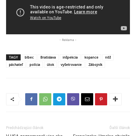
- Reklama -
TAGY
blbec
Bratislava
inšpekcia
kopance
nôž
páchateľ
polícia
útok
vyšetrovanie
Zábojník
Predchádzajúci článok
Ďalší článok