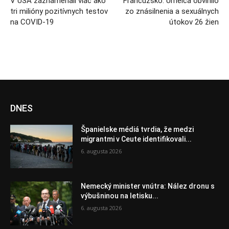
V USA zaznamenali viac ako
Francúzsko: Umelca obvinilo
tri milióny pozitívnych testov
zo znásilnenia a sexuálnych
na COVID-19
útokov 26 žien
DNES
Španielske médiá tvrdia, že medzi
migrantmi v Ceute identifikovali...
6. augusta 2026
Nemecký minister vnútra: Nález dronu s
výbušninou na letisku...
6. augusta 2026