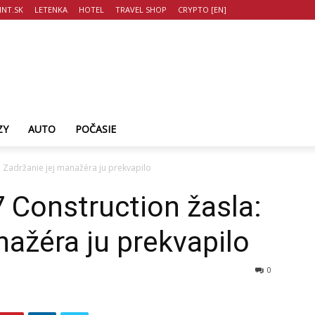
NT.SK
LETENKA
HOTEL
TRAVEL SHOP
CRYPTO [EN]
ZY
AUTO
POČASIE
 Zadržanie jej manažéra ju prekvapilo
 Construction žasla:
nažéra ju prekvapilo
0