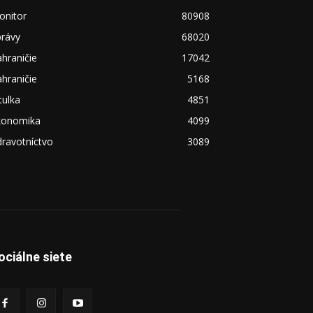
onitor
80908
právy
68020
hraničie
17042
hraničie
5168
tulka
4851
konomika
4099
ravotníctvo
3089
ociálne siete