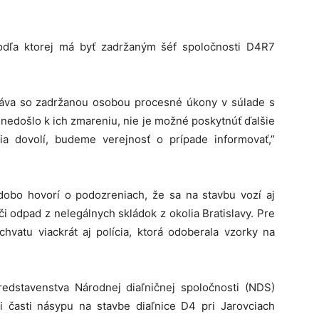
podľa ktorej má byť zadržaným šéf spoločnosti D4R7
onáva so zadržanou osobou procesné úkony v súlade s
nedošlo k ich zmareniu, nie je možné poskytnúť ďalšie
ia dovolí, budeme verejnosť o prípade informovať,”
dobo hovorí o podozreniach, že sa na stavbu vozí aj
 odpad z nelegálnych skládok z okolia Bratislavy. Pre
hvatu viackrát aj polícia, ktorá odoberala vzorky na
edstavenstva Národnej diaľničnej spoločnosti (NDS)
i časti násypu na stavbe diaľnice D4 pri Jarovciach