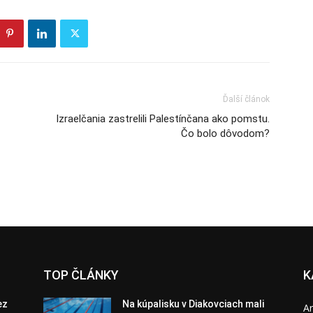
Ďalší článok
Izraelčania zastrelili Palestínčana ako pomstu.
Čo bolo dôvodom?
TOP ČLÁNKY
K
ez
Na kúpalisku v Diakovciach mali
A