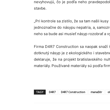
nevyhovujú, čo je podľa neho pravdepodob
stavbe.
„Pri kontrole sa zistilo, že sa tam našli kusy
jednoznačne do násypu nepatria, a, samozre
neho sa bude asi musieť násyp rozobrať a 
Firma D4R7 Construction sa naopak snaží š
dotknutý násyp je z ekologického i staveb
deklaruje, že na projekt bratislavského 
materiály. Používané materiály sú podľa fir
TAGY
D4R7
D4R7 Construction
manažér
o