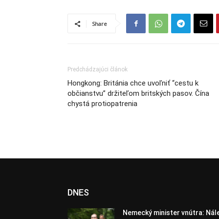
Share
Predchádzajúci článok
Hongkong: Británia chce uvoľniť “cestu k
občianstvu” držiteľom britských pasov. Čína
chystá protiopatrenia
DNES
Nemecký minister vnútra: Nál