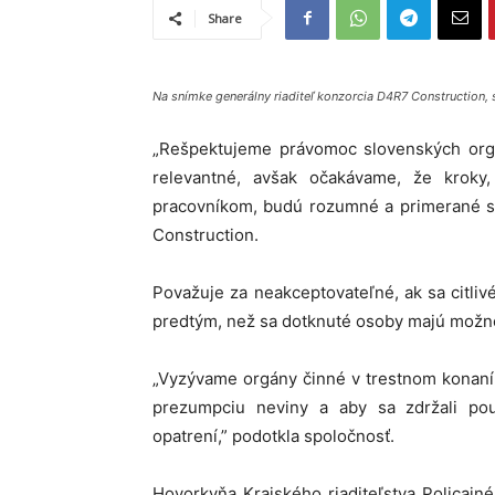
Share
Na snímke generálny riaditeľ konzorcia D4R7 Construction, s
„Rešpektujeme právomoc slovenských orgá
relevantné, avšak očakávame, že kroky,
pracovníkom, budú rozumné a primerané s 
Construction.
Považuje za neakceptovateľné, ak sa citli
predtým, než sa dotknuté osoby majú možnos
„Vyzývame orgány činné v trestnom konaní,
prezumpciu neviny a aby sa zdržali po
opatrení,” podotkla spoločnosť.
Hovorkyňa Krajského riaditeľstva Policajné