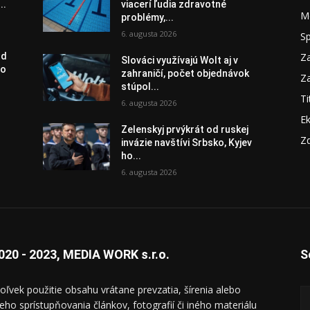
..
viacerí ľudia zdravotné
M
problémy,...
6. augusta 2026
S
Za
od
Slováci využívajú Wolt aj v
vo
zahraničí, počet objednávok
Za
stúpol...
Ti
6. augusta 2026
E
Zelenskyj prvýkrát od ruskej
Zd
invázie navštívi Srbsko, Kyjev
ho...
6. augusta 2026
020 - 2023, MEDIA WORK s.r.o.
S
oľvek použitie obsahu vrátane prevzatia, šírenia alebo
ieho sprístupňovania článkov, fotografií či iného materiálu