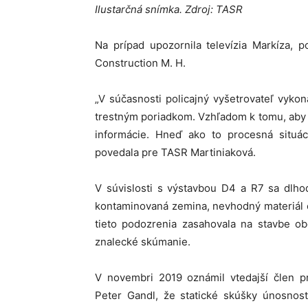
Ilustarčná snímka. Zdroj: TASR
Na prípad upozornila televízia Markíza, 
Construction M. H.
„V súčasnosti policajný vyšetrovateľ vyk
trestným poriadkom. Vzhľadom k tomu, aby 
informácie. Hneď ako to procesná situác
povedala pre TASR Martiniaková.
V súvislosti s výstavbou D4 a R7 sa dlho
kontaminovaná zemina, nevhodný materiál či
tieto podozrenia zasahovala na stavbe obc
znalecké skúmanie.
V novembri 2019 oznámil vtedajší člen pr
Peter Gandl, že statické skúšky únosnost