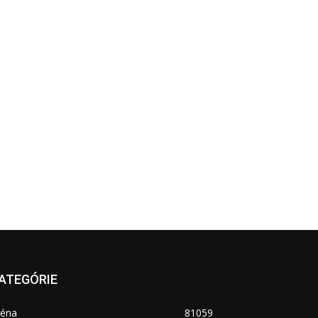
ATEGÓRIE
réna
81059