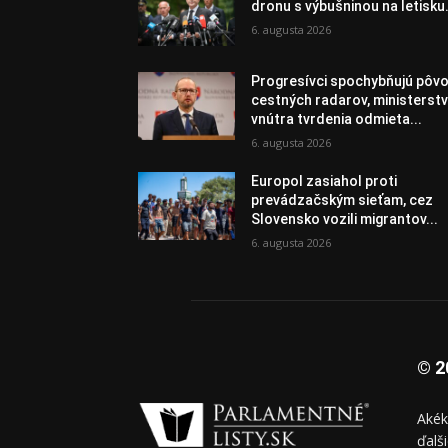
dronu s výbušninou na letisku.
6. augusta 2026
Progresívci spochybňujú pôv
cestných radarov, ministerst
vnútra tvrdenia odmieta...
6. augusta 2026
Europol zasiahol proti
prevádzačským sieťam, cez
Slovensko vozili migrantov...
6. augusta 2026
© 2
Akék
ďalš