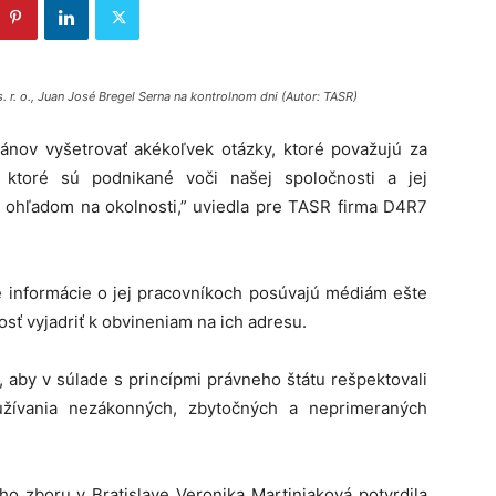
. r. o., Juan José Bregel Serna na kontrolnom dni (Autor: TASR)
nov vyšetrovať akékoľvek otázky, ktoré považujú za
 ktoré sú podnikané voči našej spoločnosti a jej
ohľadom na okolnosti,” uviedla pre TASR firma D4R7
vé informácie o jej pracovníkoch posúvajú médiám ešte
ť vyjadriť k obvineniam na ich adresu.
 aby v súlade s princípmi právneho štátu rešpektovali
užívania nezákonných, zbytočných a neprimeraných
ho zboru v Bratislave Veronika Martiniaková potvrdila