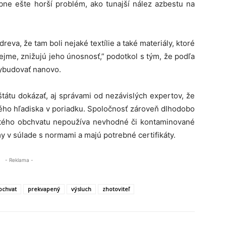
ne ešte horší problém, ako tunajší nález azbestu na
 dreva, že tam boli nejaké textílie a také materiály, ktoré
jme, znižujú jeho únosnosť,” podotkol s tým, že podľa
vybudovať nanovo.
tátu dokázať, aj správami od nezávislých expertov, že
ného hľadiska v poriadku. Spoločnosť zároveň dlhodobo
nultého obchvatu nepoužíva nevhodné či kontaminované
my v súlade s normami a majú potrebné certifikáty.
- Reklama -
bchvat
prekvapený
výsluch
zhotoviteľ