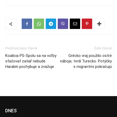
Predchádzajúci článok
Ďalší článok
Koalícia PS-Spolu sa na voľby
Grécko vraj použilo ostré
sťažovať zatiaľ nebude.
náboje, tvrdí Turecko. Potýčky
Harabin pochybuje a zvažuje
s migrantmi pokračujú
DNES