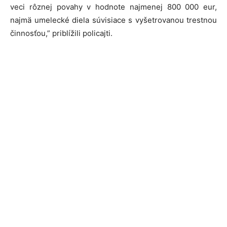
veci rôznej povahy v hodnote najmenej 800 000 eur,
najmä umelecké diela súvisiace s vyšetrovanou trestnou
činnosťou,” priblížili policajti.