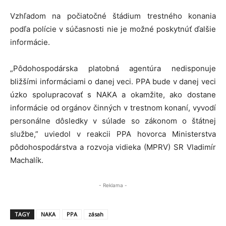
Vzhľadom na počiatočné štádium trestného konania
podľa polície v súčasnosti nie je možné poskytnúť ďalšie
informácie.
„Pôdohospodárska platobná agentúra nedisponuje
bližšími informáciami o danej veci. PPA bude v danej veci
úzko spolupracovať s NAKA a okamžite, ako dostane
informácie od orgánov činných v trestnom konaní, vyvodí
personálne dôsledky v súlade so zákonom o štátnej
službe,” uviedol v reakcii PPA hovorca Ministerstva
pôdohospodárstva a rozvoja vidieka (MPRV) SR Vladimír
Machalík.
- Reklama -
TAGY
NAKA
PPA
zásah