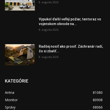
8. augusta 2026
Vypukol ďalší veľký požiar, tentoraz vo
vojenskom obvode na...
8. augusta 2026
Radšej nosiť ako prosiť. Záchranár radí,
čo si zbaliť...
8. augusta 2026
KATEGÓRIE
Aréna
81080
Monitor
80908
Správy
68066