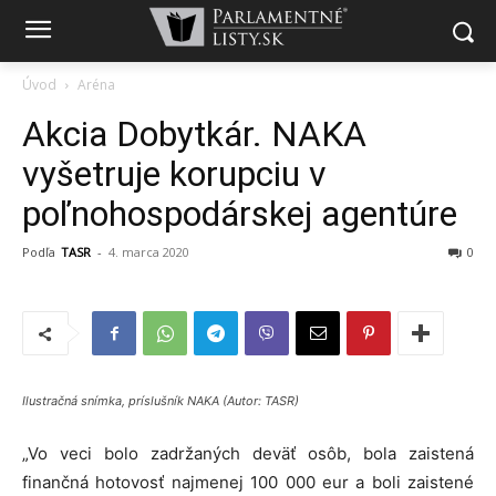
Úvod
Aréna
Akcia Dobytkár. NAKA
vyšetruje korupciu v
poľnohospodárskej agentúre
Podľa
TASR
-
4. marca 2020
0
Ilustračná snímka, príslušník NAKA (Autor: TASR)
„Vo veci bolo zadržaných deväť osôb, bola zaistená
finančná hotovosť najmenej 100 000 eur a boli zaistené