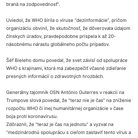
braná na zodpovednosť”.
Uviedol, že WHO šírila o víruse “dezinformácie”, pričom
organizáciu obvinil, že skutočnosť, že dôverovala údajom
čínskych úradov, pravdepodobne prispela k až 20-
násobnému nárastu globálneho počtu prípadov.
Šéf Bieleho domu povedal, že svet závisí od spolupráce
WHO s krajinami, ktorá má zabezpečiť včasné zdieľanie
presných informácií o zdravotných hrozbách.
Generálny tajomník OSN António Guterres v reakcii na
Trumpove slová povedal, že “teraz nie je čas” na zníženie
rozpočtu WHO či inej humanitárnej organizácie v čase
boja proti koronavírusu.
Zdôraznil, že “teraz je čas na jednotu” a vyzval na
“medzinárodnú spoluprácu s cieľom zastaviť tento vírus a