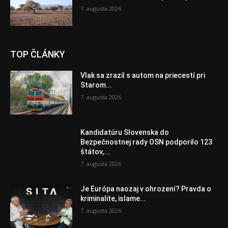
7. augusta 2026
TOP ČLÁNKY
Vlak sa zrazil s autom na priecestí pri
Starom...
7. augusta 2026
Kandidatúru Slovenska do
Bezpečnostnej rady OSN podporilo 123
štátov,...
7. augusta 2026
Je Európa naozaj v ohrození? Pravda o
kriminalite, islame...
7. augusta 2026