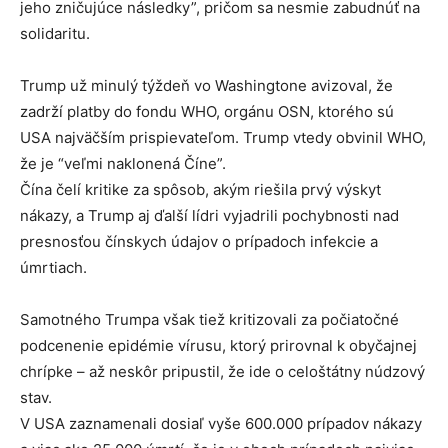
jeho zničujúce následky”, pričom sa nesmie zabudnúť na
solidaritu.
Trump už minulý týždeň vo Washingtone avizoval, že
zadrží platby do fondu WHO, orgánu OSN, ktorého sú
USA najväčším prispievateľom. Trump vtedy obvinil WHO,
že je “veľmi naklonená Číne”.
Čína čelí kritike za spôsob, akým riešila prvý výskyt
nákazy, a Trump aj ďalší lídri vyjadrili pochybnosti nad
presnosťou čínskych údajov o prípadoch infekcie a
úmrtiach.
Samotného Trumpa však tiež kritizovali za počiatočné
podcenenie epidémie vírusu, ktorý prirovnal k obyčajnej
chrípke – až neskôr pripustil, že ide o celoštátny núdzový
stav.
V USA zaznamenali dosiaľ vyše 600.000 prípadov nákazy