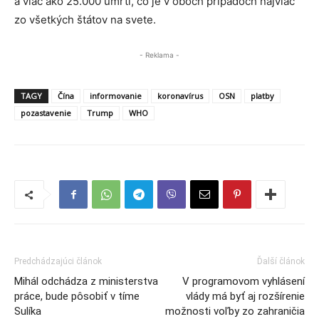
a viac ako 25.000 úmrtí, čo je v oboch prípadoch najviac
zo všetkých štátov na svete.
- Reklama -
TAGY
Čína
informovanie
koronavírus
OSN
platby
pozastavenie
Trump
WHO
Predchádzajúci článok
Ďalší článok
Mihál odchádza z ministerstva
V programovom vyhlásení
práce, bude pôsobiť v tíme
vlády má byť aj rozšírenie
Sulíka
možnosti voľby zo zahraničia