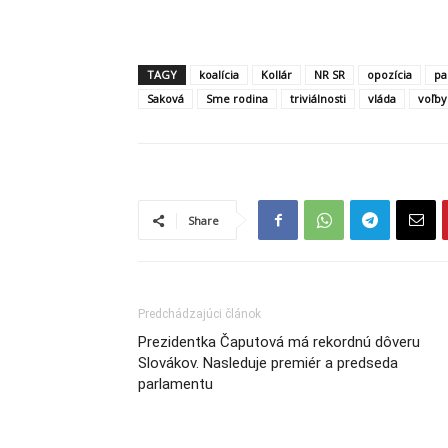
TAGY
koalícia
Kollár
NR SR
opozícia
pa
Saková
Sme rodina
triviálnosti
vláda
voľby
Share
Predchádzajúci článok
Prezidentka Čaputová má rekordnú dôveru
Slovákov. Nasleduje premiér a predseda
parlamentu