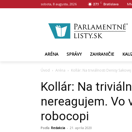
C
sobota, 8 augusta, 2026
MM
27.1
Bratislava
ARÉNA
SPRÁVY
ZAHRANIČIE
KAU
Úvod
Aréna
Kollár: Na triviálnosti Denisy Sakov
Kollár: Na triviá
nereagujem. Vo 
robocopi
Podľa
Redakcia
-
21. apríla 2020