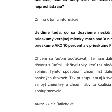
neprechádzajú?
On má k tomu informácie.
Uvidíme teda, čo sa dozvieme neskôr.
prieskumy verejnej mienky, máte podľa nic
prieskume AKO 10 percent a v prieskume F
Chcem sa ľuďom poďakovať, že nám dali d
dôveru s ľuďmi už štyri roky, keď raz nieč
splním. Týmto spôsobom chcem ísť ďalej
osobných útokoch. Tak pristupujem aj k svo
sa byť zmierlivý a chcem, aby tá koalíci
spolupracovala.
Autor: Lucia Balichová