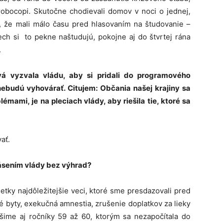
 robocopi. Skutočne chodievali domov v noci o jednej,
, že mali málo času pred hlasovaním na študovanie –
ech si to pekne naštudujú, pokojne aj do štvrtej rána
.
á vyzvala vládu, aby si pridali do programového
nebudú vyhovárať. Citujem: Občania našej krajiny sa
mami, je na pleciach vlády, aby riešila tie, ktoré sa
ať.
ásením vlády bez výhrad?
etky najdôležitejšie veci, ktoré sme presdazovali pred
é byty, exekučná amnestia, zrušenie doplatkov za lieky
ešime aj ročníky 59 až 60, ktorým sa nezapočítala do