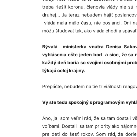
treba riešiť koronu, členovia vlády nie sú
druhej… Ja teraz nebudem hájiť poslancov
vláda mala málo času, nie poslanci. Oni n
môžu študovať tak, ako vláda chodila spávať
Bývalá ministerka vnútra Denisa Sakov
vyhlásenia ešte jeden bod a síce, že sa 
každý deň boria so svojimi osobnými problé
týkajú celej krajiny.
Prepáčte, nebudem na tie triviálnosti reagov
Vy ste teda spokojný s programovým vyhl
Áno, ja som veľmi rád, že sa tam dostali vš
voľbami. Dostali sa tam priority ako nájomn
pre deti do šesť rokov. Som rád, že dori