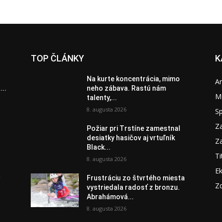
TOP ČLÁNKY
K
Na kurte koncentrácia, mimo
A
...
neho zábava. Rastú nám
M
talenty,...
8. augusta 2026
S
Za
Požiar pri Trstíne zamestnal
desiatky hasičov aj vrtuľník
Za
Black...
Ti
8. augusta 2026
E
a
Frustráciu zo štvrtého miesta
Zd
vystriedala radosť z bronzu.
Abrahámová...
8. augusta 2026