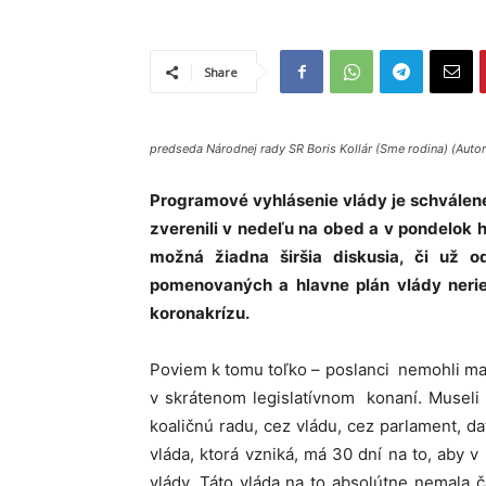
Share
predseda Národnej rady SR Boris Kollár (Sme rodina) (Autor
Programové vyhlásenie vlády je schválené
zverenili v nedeľu na obed a v pondelok 
možná žiadna širšia diskusia, či už od
pomenovaných a hlavne plán vlády nerieši
koronakrízu.
Poviem k tomu toľko – poslanci nemohli mať
v skrátenom legislatívnom konaní. Museli s
koaličnú radu, cez vládu, cez parlament, da
vláda, ktorá vzniká, má 30 dní na to, aby
vlády. Táto vláda na to absolútne nemala 