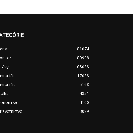
ATEGÓRIE
réna
81074
onitor
80908
právy
68058
hraničie
17058
hraničie
5168
tulka
4851
konomika
4100
ravotníctvo
3089