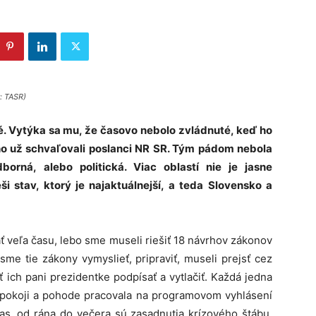
: TASR)
. Vytýka sa mu, že časovo nebolo zvládnuté, keď ho
ho už schvaľovali poslanci NR SR. Tým pádom nebola
borná, alebo politická. Viac oblastí nie je jasne
 stav, ktorý je najaktuálnejší, a teda Slovensko a
 veľa času, lebo sme museli riešiť 18 návrhov zákonov
me tie zákony vymyslieť, pripraviť, museli prejsť cez
ť ich pani prezidentke podpísať a vytlačiť. Každá jedna
 v pokoji a pohode pracovala na programovom vyhlásení
čas, od rána do večera sú zasadnutia krízového štábu,