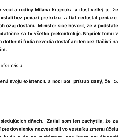
 vecí a rodiny Milana Krajniaka a dosť veľký je, že
 ostali bez peňazí pre krízu, zatiaľ nedostal peniaze,
ch ozaj dostanú. Minister síce hovoril, že v podstate
odatočne sa to všetko prekontroluje. Napriek tomu v
sa dotknutí ľudia nevedia dostať ani len cez tlačivá na
lém.
 informáciu.
nú svoju existenciu a hoci bol prísľub daný, že 15.
sledujúcich dňoch. Zatiaľ som len zachytila, že za
í pre dovolenky nezverejnili vo vestníku zmenu účelu
ze budú a čo so systémom, cez ktorý ani žiadosti