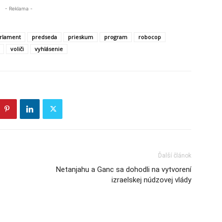
- Reklama -
rlament
predseda
prieskum
program
robocop
voliči
vyhlásenie
Ďalší článok
Netanjahu a Ganc sa dohodli na vytvorení
izraelskej núdzovej vlády