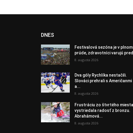
DNES
Festivalová sezóna je v plnom
prúde, zdravotníci varujú pred
8. augusta 2026
Dva góly Rychlíka nestačili.
Slováci prehrali s Američanmi
a...
8. augusta 2026
Frustráciu zo štvrtého miest
vystriedala radosť z bronzu.
Abrahámová...
8. augusta 2026