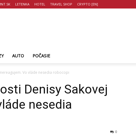
NT.SK
LETENKA
HOTEL
TRAVEL SHOP
CRYPTO [EN]
ZY
AUTO
POČASIE
ej nereagujem. Vo vláde nesedia robocopi
lnosti Denisy Sakovej
vláde nesedia
0