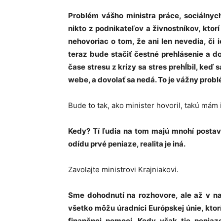
Problém vášho ministra práce, sociálnych
nikto z podnikateľov a živnostníkov, ktorí
nehovoriac o tom, že ani len nevedia, či i
teraz bude stačiť čestné prehlásenie a d
čase stresu z krízy sa stres prehĺbil, keď 
webe, a dovolať sa nedá. To je vážny prob
Bude to tak, ako minister hovoril, takú mám
Kedy? Tí ľudia na tom majú mnohí postave
odídu prvé peniaze, realita je iná.
Zavolajte ministrovi Krajniakovi.
Sme dohodnutí na rozhovore, ale až v na
všetko môžu úradníci Európskej únie, ktor
finančnej pomoci. Kedy však tie penia