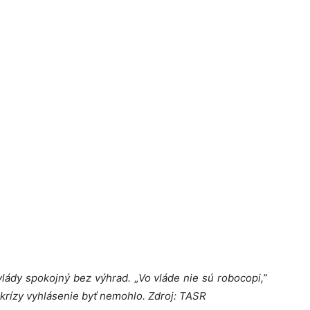
vlády spokojný bez výhrad.
„
Vo vláde nie sú robocopi,”
akrízy vyhlásenie byť nemohlo. Zdroj: TASR