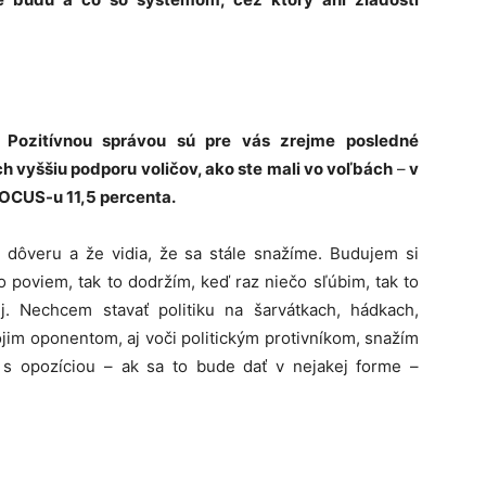
 Pozitívnou správou sú pre vás zrejme posledné
h vyššiu podporu voličov, ako ste mali vo voľbách
–
v
OCUS-u 11,5 percenta.
ôveru a že vidia, že sa stále snažíme. Budujem si
o poviem, tak to dodržím, keď raz niečo sľúbim, tak to
. Nechcem stavať politiku na šarvátkach, hádkach,
jim oponentom, aj voči politickým protivníkom, snažím
a s opozíciou – ak sa to bude dať v nejakej forme –