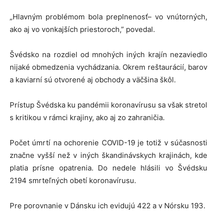
„Hlavným problémom bola preplnenosť– vo vnútorných,
ako aj vo vonkajších priestoroch,” povedal.
Švédsko na rozdiel od mnohých iných krajín nezaviedlo
nijaké obmedzenia vychádzania. Okrem reštaurácií, barov
a kaviarní sú otvorené aj obchody a väčšina škôl.
Prístup Švédska ku pandémii koronavírusu sa však stretol
s kritikou v rámci krajiny, ako aj zo zahraničia.
Počet úmrtí na ochorenie COVID-19 je totiž v súčasnosti
značne vyšší než v iných škandinávskych krajinách, kde
platia prísne opatrenia. Do nedele hlásili vo Švédsku
2194 smrteľných obetí koronavírusu.
Pre porovnanie v Dánsku ich evidujú 422 a v Nórsku 193.