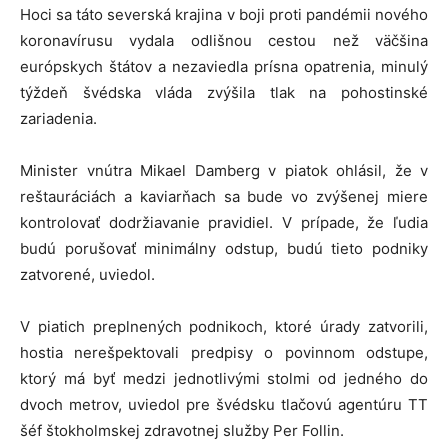
Hoci sa táto severská krajina v boji proti pandémii nového
koronavírusu vydala odlišnou cestou než väčšina
európskych štátov a nezaviedla prísna opatrenia, minulý
týždeň švédska vláda zvýšila tlak na pohostinské
zariadenia.
Minister vnútra Mikael Damberg v piatok ohlásil, že v
reštauráciách a kaviarňach sa bude vo zvýšenej miere
kontrolovať dodržiavanie pravidiel. V prípade, že ľudia
budú porušovať minimálny odstup, budú tieto podniky
zatvorené, uviedol.
V piatich preplnených podnikoch, ktoré úrady zatvorili,
hostia nerešpektovali predpisy o povinnom odstupe,
ktorý má byť medzi jednotlivými stolmi od jedného do
dvoch metrov, uviedol pre švédsku tlačovú agentúru TT
šéf štokholmskej zdravotnej služby Per Follin.