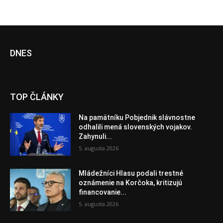
DNES
TOP ČLÁNKY
Na pamätníku Pobjednik slávnostne
odhalili mená slovenských vojakov.
Zahynuli...
5. augusta 2026
Mládežníci Hlasu podali trestné
oznámenie na Korčoka, kritizujú
financovanie...
5. augusta 2026