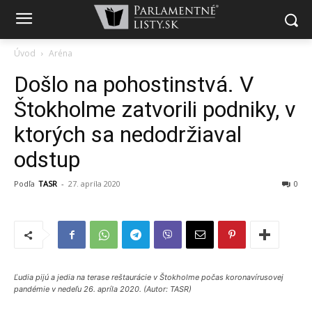
Úvod
Aréna
Došlo na pohostinstvá. V
Štokholme zatvorili podniky, v
ktorých sa nedodržiaval
odstup
Podľa
TASR
-
27. apríla 2020
0
Ľudia pijú a jedia na terase reštaurácie v Štokholme počas koronavírusovej
pandémie v nedeľu 26. apríla 2020. (Autor: TASR)