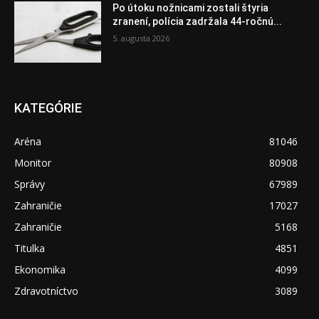
Po útoku nožnicami zostali štyria
zranení, polícia zadržala 44-ročnú...
5. augusta 2026
KATEGÓRIE
Aréna
81046
Monitor
80908
Správy
67989
Zahraničie
17027
Zahraničie
5168
Titulka
4851
Ekonomika
4099
Zdravotníctvo
3089