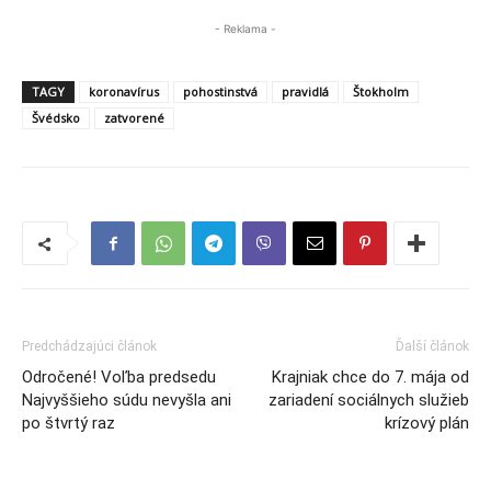
- Reklama -
TAGY
koronavírus
pohostinstvá
pravidlá
Štokholm
Švédsko
zatvorené
Predchádzajúci článok
Ďalší článok
Odročené! Voľba predsedu
Krajniak chce do 7. mája od
Najvyššieho súdu nevyšla ani
zariadení sociálnych služieb
po štvrtý raz
krízový plán