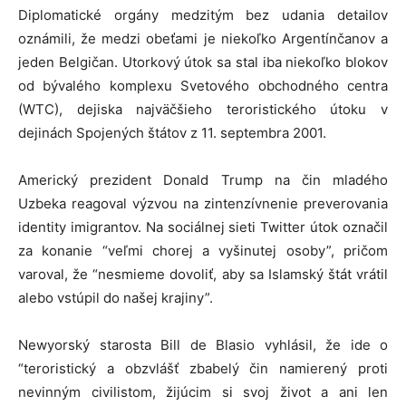
Diplomatické orgány medzitým bez udania detailov
oznámili, že medzi obeťami je niekoľko Argentínčanov a
jeden Belgičan. Utorkový útok sa stal iba niekoľko blokov
od bývalého komplexu Svetového obchodného centra
(WTC), dejiska najväčšieho teroristického útoku v
dejinách Spojených štátov z 11. septembra 2001.
Americký prezident Donald Trump na čin mladého
Uzbeka reagoval výzvou na zintenzívnenie preverovania
identity imigrantov. Na sociálnej sieti Twitter útok označil
za konanie “veľmi chorej a vyšinutej osoby”, pričom
varoval, že “nesmieme dovoliť, aby sa Islamský štát vrátil
alebo vstúpil do našej krajiny”.
Newyorský starosta Bill de Blasio vyhlásil, že ide o
“teroristický a obzvlášť zbabelý čin namierený proti
nevinným civilistom, žijúcim si svoj život a ani len