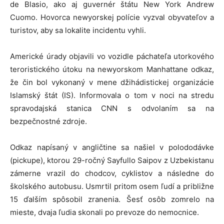
de Blasio, ako aj guvernér štátu New York Andrew
Cuomo. Hovorca newyorskej polície vyzval obyvateľov a
turistov, aby sa lokalite incidentu vyhli.
Americké úrady objavili vo vozidle páchateľa utorkového
teroristického útoku na newyorskom Manhattane odkaz,
že čin bol vykonaný v mene džihádistickej organizácie
Islamský štát (IS). Informovala o tom v noci na stredu
spravodajská stanica CNN s odvolaním sa na
bezpečnostné zdroje.
Odkaz napísaný v angličtine sa našiel v polododávke
(pickupe), ktorou 29-ročný Sayfullo Saipov z Uzbekistanu
zámerne vrazil do chodcov, cyklistov a následne do
školského autobusu. Usmrtil pritom osem ľudí a približne
15 ďalším spôsobil zranenia. Šesť osôb zomrelo na
mieste, dvaja ľudia skonali po prevoze do nemocnice.