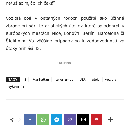
netušiacim, čo ich čaká”.
Vozidlá boli v ostatných rokoch použité ako účinné
zbrane pri sérii teroristických útokov, ktoré sa odohrali v
európskych mestách Nice, Londýn, Berlín, Barcelona či
Štokholm. Vo väčšine prípadov sa k zodpovednosti za
útoky prihlásil IS.
- Reklama -
TAGY
IS
Manhattan
terorizmus
USA
útok
vozidlo
vykonanie