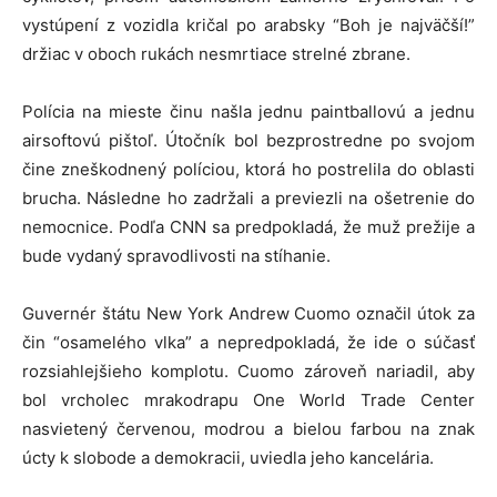
vystúpení z vozidla kričal po arabsky “Boh je najväčší!”
držiac v oboch rukách nesmrtiace strelné zbrane.
Polícia na mieste činu našla jednu paintballovú a jednu
airsoftovú pištoľ. Útočník bol bezprostredne po svojom
čine zneškodnený políciou, ktorá ho postrelila do oblasti
brucha. Následne ho zadržali a previezli na ošetrenie do
nemocnice. Podľa CNN sa predpokladá, že muž prežije a
bude vydaný spravodlivosti na stíhanie.
Guvernér štátu New York Andrew Cuomo označil útok za
čin “osamelého vlka” a nepredpokladá, že ide o súčasť
rozsiahlejšieho komplotu. Cuomo zároveň nariadil, aby
bol vrcholec mrakodrapu One World Trade Center
nasvietený červenou, modrou a bielou farbou na znak
úcty k slobode a demokracii, uviedla jeho kancelária.