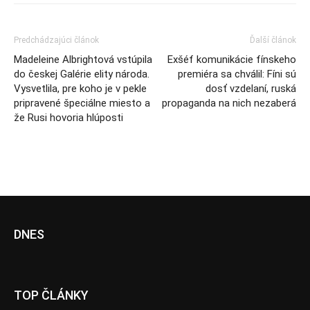
Predchádzajúci článok
Ďalší článok
Madeleine Albrightová vstúpila
Exšéf komunikácie fínskeho
do českej Galérie elity národa.
premiéra sa chválil: Fíni sú
Vysvetlila, pre koho je v pekle
dosť vzdelaní, ruská
pripravené špeciálne miesto a
propaganda na nich nezaberá
že Rusi hovoria hlúposti
DNES
TOP ČLÁNKY