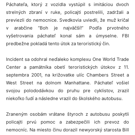
Páchateľa, ktorý z vozidla vystúpil s imitáciou dvoch
strelných zbraní v ruke, policajti postrelili, zadržali a
previezli do nemocnice. Svedkovia uviedli, že muž kričal
v arabčine “Boh je najväčší!” Podľa prvotného
vyšetrovania páchateľ konal sám a úmyselne. FBI
predbežne pokladá tento útok za teroristický čin.
Incident sa odohral neďaleko komplexu One World Trade
Center a pamätníka obetí teroristických útokov z 11.
septembra 2001, na križovatke ulíc Chambers Street a
West Street na dolnom Manhattane. Páchateľ vošiel
svojou polododávkou do pruhu pre cyklistov, zrazil
niekoľko ľudí a následne vrazil do školského autobusu.
Zraneným osobám vrátane štyroch z autobusu poskytli
policajti prvú pomoc a zabezpečili ich prevoz do
nemocníc. Na miesto činu dorazil newyorský starosta Bill