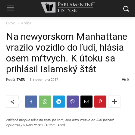
Úvod
Aréna
Na newyorskom Manhattane
vrazilo vozidlo do ľudí, hlásia
osem mŕtvych. K útoku sa
prihlásil Islamský štát
Podľa
TASR
-
1. novembra 2017
0
Zničené bicykle ležia na zemi po tom, ako auto vrazilo do ľudí pozdĺž
cyklotrasy v New Yorku. (Autor: TASR)