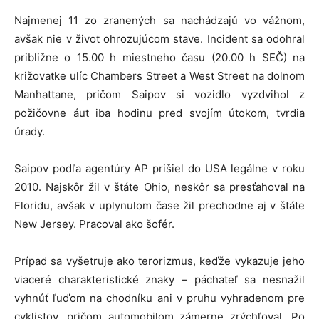
Najmenej 11 zo zranených sa nachádzajú vo vážnom,
avšak nie v život ohrozujúcom stave. Incident sa odohral
približne o 15.00 h miestneho času (20.00 h SEČ) na
križovatke ulíc Chambers Street a West Street na dolnom
Manhattane, pričom Saipov si vozidlo vyzdvihol z
požičovne áut iba hodinu pred svojím útokom, tvrdia
úrady.
Saipov podľa agentúry AP prišiel do USA legálne v roku
2010. Najskôr žil v štáte Ohio, neskôr sa presťahoval na
Floridu, avšak v uplynulom čase žil prechodne aj v štáte
New Jersey. Pracoval ako šofér.
Prípad sa vyšetruje ako terorizmus, keďže vykazuje jeho
viaceré charakteristické znaky – páchateľ sa nesnažil
vyhnúť ľuďom na chodníku ani v pruhu vyhradenom pre
cyklistov, pričom automobilom zámerne zrýchľoval. Po