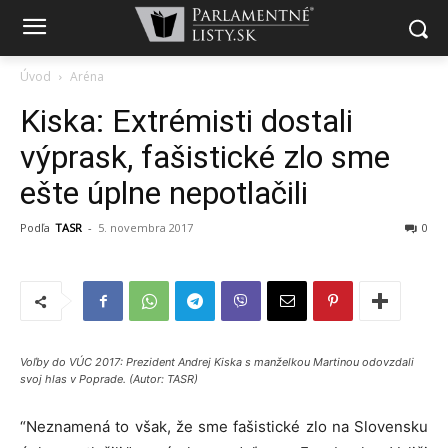
Úvod
Aréna
Kiska: Extrémisti dostali
výprask, fašistické zlo sme
ešte úplne nepotlačili
Podľa
TASR
-
5. novembra 2017
0
Voľby do VÚC 2017: Prezident Andrej Kiska s manželkou Martinou odovzdali
svoj hlas v Poprade. (Autor: TASR)
“Neznamená to však, že sme fašistické zlo na Slovensku