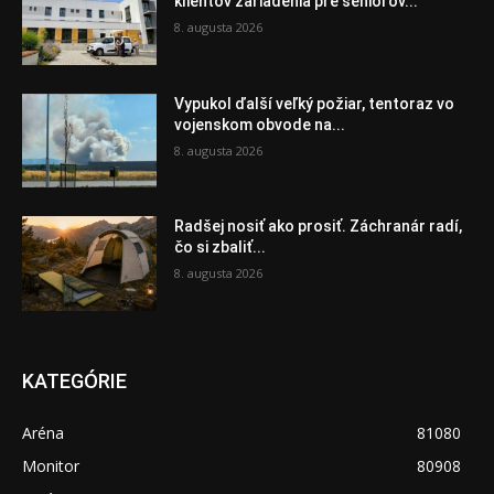
klientov zariadenia pre seniorov...
8. augusta 2026
Vypukol ďalší veľký požiar, tentoraz vo
vojenskom obvode na...
8. augusta 2026
Radšej nosiť ako prosiť. Záchranár radí,
čo si zbaliť...
8. augusta 2026
KATEGÓRIE
Aréna
81080
Monitor
80908