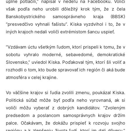
úplne potlačili,” napísal v nedeľu na Facebooku. Voliči
však podľa neho urobili dôležitý krok tým, že z čela
Banskobystrického samosprávneho kraja (BBSK)
“presvedčivo vyhnali fašistu”. Kiska vyzdvihol i to, že v
iných krajoch nedali voliči extrémistom šancu uspieť.
“Vzdávam úctu všetkým ľudom, ktorí prispeli k tomu, že v
sobotu vyhralo moderné, sebavedomé, demokratické
Slovensko,” uviedol Kiska. Poďakoval tým, ktorí šli voliť a
rozhodli o tom, kto bude spravovať ich región či aká bude
atmosféra v celej krajine.
Vo väčšine krajov si ľudia zvolili zmenu, poukázal Kiska.
Politická súťaž môže byť podľa neho vyrovnaná, ak si
voliči môžu vyberať z dobrých kandidátov. “Zvoleným
predsedom a poslancom samosprávnych krajov držím
palce. Očakávam, že dokážu prispieť k rozvoju svojho
regiónu a k zlepšeniu života ľudí, ktorí im dali dôveru,”