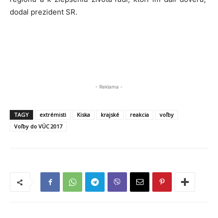
dodal prezident SR.
- Reklama -
TAGY
extrémisti
Kiska
krajské
reakcia
voľby
Voľby do VÚC 2017