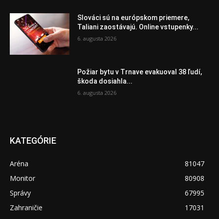
Slováci sú na európskom priemere,
Taliani zaostávajú. Online vstupenky...
6. augusta 2026
Požiar bytu v Trnave evakuoval 38 ľudí,
škoda dosiahla...
6. augusta 2026
KATEGÓRIE
Aréna
81047
Monitor
80908
Správy
67995
Zahraničie
17031