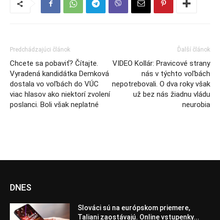
Predchádzajúci článok
Ďalší článok
Chcete sa pobaviť? Čítajte.
VIDEO Kollár: Pravicové strany
Vyradená kandidátka Demková
nás v týchto voľbách
dostala vo voľbách do VÚC
nepotrebovali. O dva roky však
viac hlasov ako niektorí zvolení
už bez nás žiadnu vládu
poslanci. Boli však neplatné
neurobia
DNES
Slováci sú na európskom priemere,
Taliani zaostávajú. Online vstupenky...