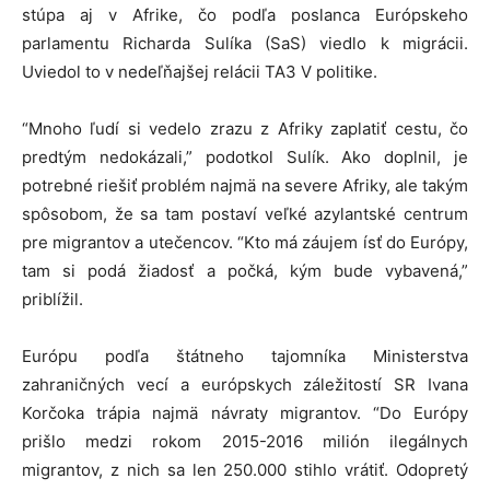
stúpa aj v Afrike, čo podľa poslanca Európskeho
parlamentu Richarda Sulíka (SaS) viedlo k migrácii.
Uviedol to v nedeľňajšej relácii TA3 V politike.
“Mnoho ľudí si vedelo zrazu z Afriky zaplatiť cestu, čo
predtým nedokázali,” podotkol Sulík. Ako doplnil, je
potrebné riešiť problém najmä na severe Afriky, ale takým
spôsobom, že sa tam postaví veľké azylantské centrum
pre migrantov a utečencov. “Kto má záujem ísť do Európy,
tam si podá žiadosť a počká, kým bude vybavená,”
priblížil.
Európu podľa štátneho tajomníka Ministerstva
zahraničných vecí a európskych záležitostí SR Ivana
Korčoka trápia najmä návraty migrantov. “Do Európy
prišlo medzi rokom 2015-2016 milión ilegálnych
migrantov, z nich sa len 250.000 stihlo vrátiť. Odopretý