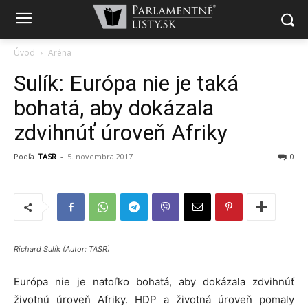
Úvod
Aréna
Sulík: Európa nie je taká
bohatá, aby dokázala
zdvihnúť úroveň Afriky
Podľa
TASR
-
5. novembra 2017
0
Richard Sulík (Autor: TASR)
Európa nie je natoľko bohatá, aby dokázala zdvihnúť
životnú úroveň Afriky. HDP a životná úroveň pomaly