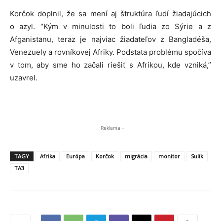
Korčok doplnil, že sa mení aj štruktúra ľudí žiadajúcich
o azyl. “Kým v minulosti to boli ľudia zo Sýrie a z
Afganistanu, teraz je najviac žiadateľov z Bangladéša,
Venezuely a rovníkovej Afriky. Podstata problému spočíva
v tom, aby sme ho začali riešiť s Afrikou, kde vzniká,”
uzavrel.
- Reklama -
TAGY
Afrika
Európa
Korčok
migrácia
monitor
Sulík
TA3