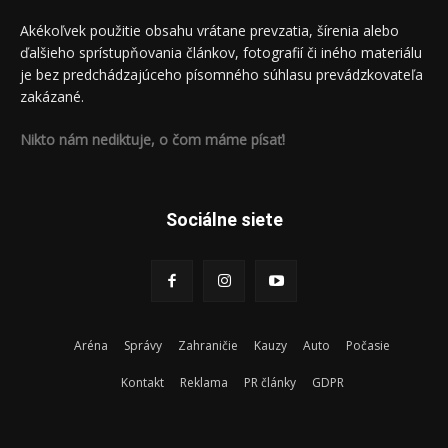
Akékoľvek použitie obsahu vrátane prevzatia, šírenia alebo
ďalšieho sprístupňovania článkov, fotografií či iného materiálu
je bez predchádzajúceho písomného súhlasu prevádzkovateľa
zakázané.
Nikto nám nediktuje, o čom máme písať!
Sociálne siete
Aréna
Správy
Zahraničie
Kauzy
Auto
Počasie
Kontakt
Reklama
PR články
GDPR