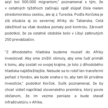
azyl bol 500.000 migrantom,” poznamenal s tým, že
v ostatných týždňoch začínajú opäť stúpať čísla nielen
stredomorskou cestou, ale aj z Turecka. Podľa Korčoka je
zlá situácia aj zo severnej Afriky do Talianska. Celá
záležitosť sa však dostáva pomaly pod kontrolu. Zároveň
podotkol, že za ostatné obdobie bolo v Líbyi zatknutých
250 prevádzačov.
“Z dlhodobého hľadiska budeme musieť do Afriky
investovať. Aby sme znížili stimuly, aby sme ľudí primäli
k tomu, aby zostali vo svojej krajine, je toto z dlhodobého
hľadiska najdôležitejšie. Nebude sa to robiť len transfermi
peňazí z fondov, ale bude snaha o to, aby tam šli privátne
investície,” podotkol Korčok. Sulík poznamenal, že by
chcel vidieť napríklad slovenského premiéra, ktorý povie
občanom, že im vezme peniaze a bude stavať
infraštruktúru v Afrike.