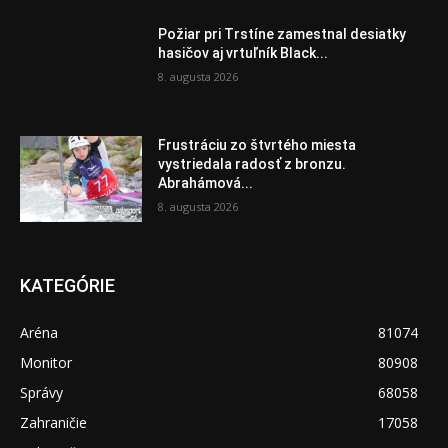
Požiar pri Trstíne zamestnal desiatky
hasičov aj vrtuľník Black...
8. augusta 2026
Frustráciu zo štvrtého miesta
vystriedala radosť z bronzu.
Abrahámová...
8. augusta 2026
KATEGÓRIE
Aréna
81074
Monitor
80908
Správy
68058
Zahraničie
17058