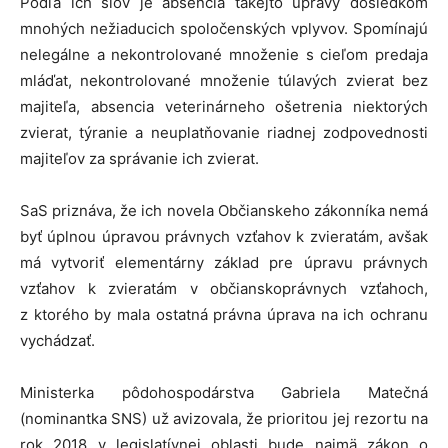
Podľa ich slov je absencia takejto úpravy dôsledkom
mnohých nežiaducich spoločenských vplyvov. Spomínajú
nelegálne a nekontrolované množenie s cieľom predaja
mláďat, nekontrolované množenie túlavých zvierat bez
majiteľa, absencia veterinárneho ošetrenia niektorých
zvierat, týranie a neuplatňovanie riadnej zodpovednosti
majiteľov za správanie ich zvierat.
SaS priznáva, že ich novela Občianskeho zákonníka nemá
byť úplnou úpravou právnych vzťahov k zvieratám, avšak
má vytvoriť elementárny základ pre úpravu právnych
vzťahov k zvieratám v občianskoprávnych vzťahoch,
z ktorého by mala ostatná právna úprava na ich ochranu
vychádzať.
Ministerka pôdohospodárstva Gabriela Matečná
(nominantka SNS) už avizovala, že prioritou jej rezortu na
rok 2018 v legislatívnej oblasti bude najmä zákon o