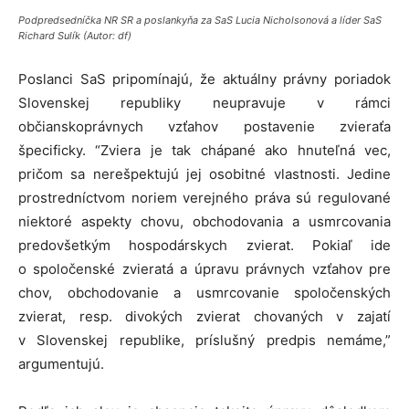
Podpredsedníčka NR SR a poslankyňa za SaS Lucia Nicholsonová a líder SaS
Richard Sulík (Autor: df)
Poslanci SaS pripomínajú, že aktuálny právny poriadok
Slovenskej republiky neupravuje v rámci
občianskoprávnych vzťahov postavenie zvieraťa
špecificky. “Zviera je tak chápané ako hnuteľná vec,
pričom sa nerešpektujú jej osobitné vlastnosti. Jedine
prostredníctvom noriem verejného práva sú regulované
niektoré aspekty chovu, obchodovania a usmrcovania
predovšetkým hospodárskych zvierat. Pokiaľ ide
o spoločenské zvieratá a úpravu právnych vzťahov pre
chov, obchodovanie a usmrcovanie spoločenských
zvierat, resp. divokých zvierat chovaných v zajatí
v Slovenskej republike, príslušný predpis nemáme,”
argumentujú.