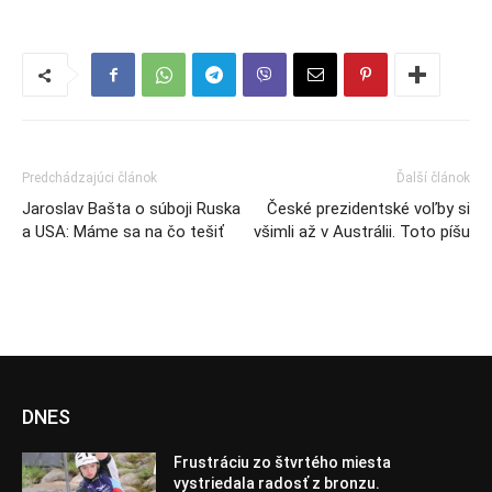
Predchádzajúci článok
Ďalší článok
Jaroslav Bašta o súboji Ruska
České prezidentské voľby si
a USA: Máme sa na čo tešiť
všimli až v Austrálii. Toto píšu
DNES
Frustráciu zo štvrtého miesta
vystriedala radosť z bronzu.