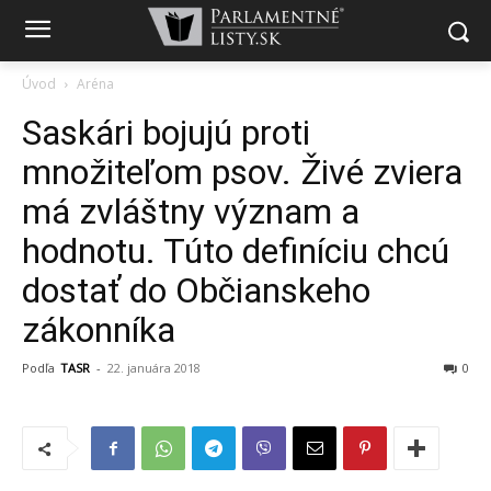
Úvod
Aréna
Saskári bojujú proti
množiteľom psov. Živé zviera
má zvláštny význam a
hodnotu. Túto definíciu chcú
dostať do Občianskeho
zákonníka
Podľa
TASR
-
22. januára 2018
0