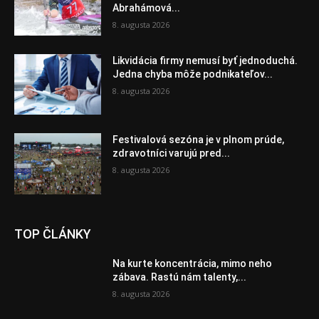
Abrahámová...
8. augusta 2026
Likvidácia firmy nemusí byť jednoduchá.
Jedna chyba môže podnikateľov...
8. augusta 2026
Festivalová sezóna je v plnom prúde,
zdravotníci varujú pred...
8. augusta 2026
TOP ČLÁNKY
Na kurte koncentrácia, mimo neho
zábava. Rastú nám talenty,...
8. augusta 2026