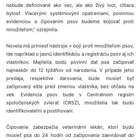
nebude definované ako vec, ale ako živý tvor, cítiaca
bytosť. Viacerými systémovými opatreniami, povinnou
evidenciou a čipovaním psov budeme bojovať proti
množiteľom,” ozrejmila.
Novela má priniesť nástroje v boji proti množiteľom psov,
ide napríklad o jasnú identifikáciu a registráciu psov aj ich
vlastníkov. Majitelia budú povinní dať psa začipovať
najneskôr do 12 týždňov od narodenia. V prípade jeho
predaja, respektíve darovania, bude musieť byť
začipovaný ešte pred zmenou vlastníka, bez ohľadu na
vek. Evidencia psov bude v Centrálnom registri
spoločenských zvierat (CRSZ), množitelia tak budú
identifikovateľní a postihovaní.
Čipovanie zabezpečia veterinárni lekári, ktorí budú
musieť psa do 24 hodín od začipovania zaevidovať do