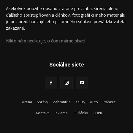
Akékoľvek použitie obsahu vrátane prevzatia, šírenia alebo
ďalšieho sprístupňovania článkov, fotografií či iného materiálu
je bez predchádzajúceho písomného súhlasu prevádzkovateľa
zakázané.
Nikto nám nediktuje, o čom máme písať!
Sociálne siete
Aréna
Správy
Zahraničie
Kauzy
Auto
Počasie
Kontakt
Reklama
PR články
GDPR