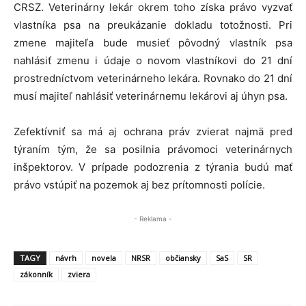
CRSZ. Veterinárny lekár okrem toho získa právo vyzvať
vlastníka psa na preukázanie dokladu totožnosti. Pri
zmene majiteľa bude musieť pôvodný vlastník psa
nahlásiť zmenu i údaje o novom vlastníkovi do 21 dní
prostredníctvom veterinárneho lekára. Rovnako do 21 dní
musí majiteľ nahlásiť veterinárnemu lekárovi aj úhyn psa.
Zefektívniť sa má aj ochrana práv zvierat najmä pred
týraním tým, že sa posilnia právomoci veterinárnych
inšpektorov. V prípade podozrenia z týrania budú mať
právo vstúpiť na pozemok aj bez prítomnosti polície.
- Reklama -
TAGY
návrh
novela
NRSR
občiansky
SaS
SR
zákonník
zviera