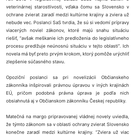
veterinárnej starostlivosti, vďaka čomu sa Slovensko v
ochrane zvierat zaradí medzi kultúrne krajiny a zviera už
nebude vec. Poslanci SaS tvrdia, že sú si vedomí prípravy
viacerých noviel zákonov, ktoré majú snahu situáciu
riešiť, “avšak meškanie ich predloženia do legislatívneho
procesu predlžuje neúnosnú situáciu v tejto oblasti”. Ich
novela má byť preto prvým krokom, ktorý pomôže urýchliť
zlepšenie súčasného stavu.
Opoziční poslanci sa pri novelizácii Občianskeho
zákonníka inšpirovali právnou úpravou v iných krajinách
EÚ, pričom podobná právna úprava je podľa nich
obsiahnutá aj v Občianskom zákonníku Českej republiky.
Matečná na margo pripravovanej vládnej novely uviedla,
že týmto zákonom sa v oblasti ochrany zvierat Slovensko
konečne zaradí medzi kultúrne krajiny. “Zviera už viac