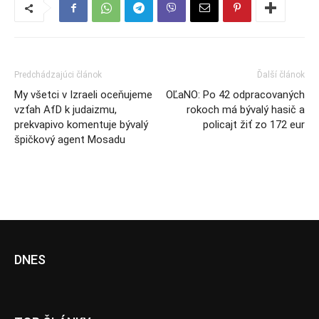
Predchádzajúci článok
Ďalší článok
My všetci v Izraeli oceňujeme
OĽaNO: Po 42 odpracovaných
vzťah AfD k judaizmu,
rokoch má bývalý hasič a
prekvapivo komentuje bývalý
policajt žiť zo 172 eur
špičkový agent Mosadu
DNES