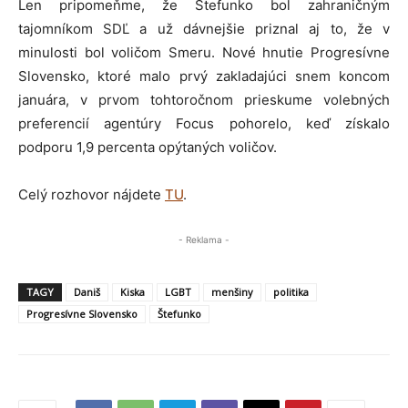
Len pripomeňme, že Štefunko bol zahraničným
tajomníkom SDĽ a už dávnejšie priznal aj to, že v
minulosti bol voličom Smeru. Nové hnutie Progresívne
Slovensko, ktoré malo prvý zakladajúci snem koncom
januára, v prvom tohtoročnom prieskume volebných
preferencií agentúry Focus pohorelo, keď získalo
podporu 1,9 percenta opýtaných voličov.
Celý rozhovor nájdete
TU
.
- Reklama -
TAGY
Daniš
Kiska
LGBT
menšiny
politika
Progresívne Slovensko
Štefunko