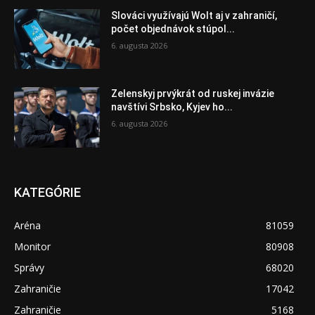
Slováci využívajú Wolt aj v zahraničí,
počet objednávok stúpol...
6. augusta 2026
Zelenskyj prvýkrát od ruskej invázie
navštívi Srbsko, Kyjev ho...
6. augusta 2026
KATEGÓRIE
Aréna
81059
Monitor
80908
Správy
68020
Zahraničie
17042
Zahraničie
5168