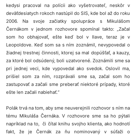
kedysi pracoval na polícii ako vyšetrovateľ, neskôr v
deväťdesiatych rokoch nastúpil do SIS, kde bol až do roku
2006. Na svoje začiatky spolupráce s Mikulášom
Černákom v jednom rozhovore spomínal takto: „Začal
som ho obhajovať, ešte keď bol v Ilave, teraz je v
Leopoldove. Keď som sa s ním zoznámil, nevypovedal o
žiadnej trestnej činnosti, ktorej sa mal dopúšťať, a kauzy,
za ktoré bol odsúdený, boli uzatvorené. Zoznámili sme sa
pri jednej veci, kde vypovedal ako svedok. Oslovil ma,
prišiel som za ním, rozprávali sme sa, začal som ho
zastupovať a začali sme preberať niektoré prípady, ktoré
ešte len začali nabiehať.“
Polák trvá na tom, aby sme neuverejnili rozhovor s ním na
tému Mikuláša Černáka. V rozhovore sme sa ho pýtali
napríklad na to, či čítal knihu svojho klienta, ako hodnotí
fakt, že je Černák za ňu nominovaný v súťaži o