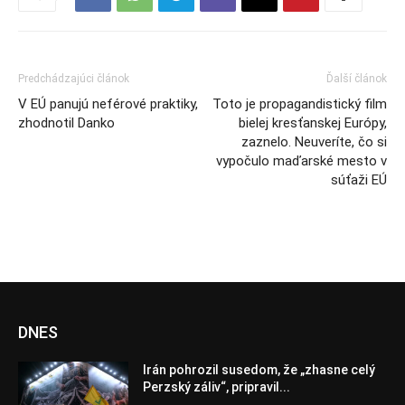
Predchádzajúci článok
Ďalší článok
V EÚ panujú neférové praktiky,
Toto je propagandistický film
zhodnotil Danko
bielej kresťanskej Európy,
zaznelo. Neuveríte, čo si
vypočulo maďarské mesto v
súťaži EÚ
DNES
Irán pohrozil susedom, že „zhasne celý
Perzský záliv“, pripravil...