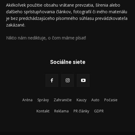
Akékoľvek použitie obsahu vrátane prevzatia, šírenia alebo
ďalšieho sprístupňovania článkov, fotografií či iného materiálu
je bez predchádzajúceho písomného súhlasu prevádzkovateľa
zakázané.
Nikto nám nediktuje, o čom máme písať!
Sociálne siete
Aréna
Správy
Zahraničie
Kauzy
Auto
Počasie
Kontakt
Reklama
PR články
GDPR