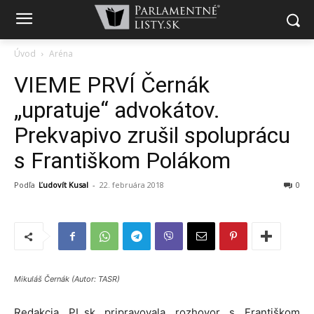
Úvod
Aréna
VIEME PRVÍ Černák
„upratuje“ advokátov.
Prekvapivo zrušil spoluprácu
s Františkom Polákom
Podľa
Ľudovít Kusal
-
22. februára 2018
0
Mikuláš Černák (Autor: TASR)
Redakcia PL.sk pripravovala rozhovor s Františkom