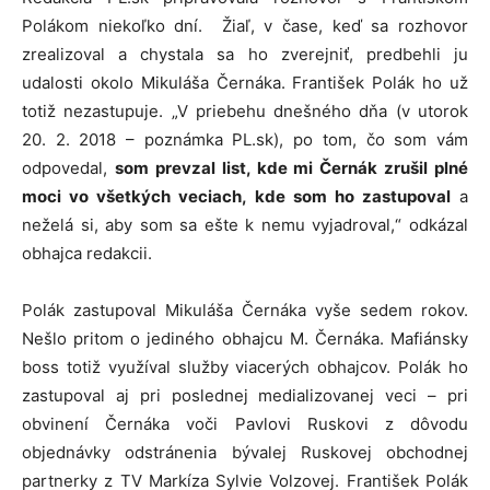
Polákom niekoľko dní. Žiaľ, v čase, keď sa rozhovor
zrealizoval a chystala sa ho zverejniť, predbehli ju
udalosti okolo Mikuláša Černáka. František Polák ho už
totiž nezastupuje. „V priebehu dnešného dňa (v utorok
20. 2. 2018 – poznámka PL.sk), po tom, čo som vám
odpovedal,
som prevzal list, kde mi Černák zrušil plné
moci vo všetkých veciach, kde som ho zastupoval
a
neželá si, aby som sa ešte k nemu vyjadroval,“ odkázal
obhajca redakcii.
Polák zastupoval Mikuláša Černáka vyše sedem rokov.
Nešlo pritom o jediného obhajcu M. Černáka. Mafiánsky
boss totiž využíval služby viacerých obhajcov. Polák ho
zastupoval aj pri poslednej medializovanej veci – pri
obvinení Černáka voči Pavlovi Ruskovi z dôvodu
objednávky odstránenia bývalej Ruskovej obchodnej
partnerky z TV Markíza Sylvie Volzovej. František Polák