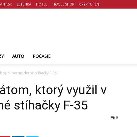
MNT.SK
LETENKA
HOTEL
TRAVEL SHOP
CRYPTO [EN]
ZY
AUTO
POČASIE
 v boji supermoderné stíhačky F-35
tátom, ktorý využil v
é stíhačky F-35
0