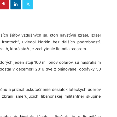
ších šéfov vzdušných síl, ktorí navštívili Izrael. Izrael
 frontoch”, uviedol Norkin bez ďalších podrobností.
lth, ktorá sťažuje zachytenie lietadla radarom.
ktorých jeden stojí 100 miliónov dolárov, sú najdrahším
dostal v decembri 2016 dve z plánovanej dodávky 50
iónu a priznal uskutočnenie desiatok leteckých úderov
zbraní smerujúcich libanonskej militantnej skupine
ného dodávateľa týchto stíhačiek, je v lietadlách