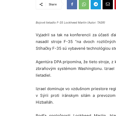
Share
Bojové lietadlo F-35 Lockheed Martin (Autor: TASR)
Vyjadril sa tak na konferencii za účasti ďal
nasadil stroje F-35 “na dvoch rozličných
Stíhačky F-35 sú vybavené technológiou stea
Agentúra DPA pripomína, že tieto stroje, z 
zbraňovým systémom Washingtonu. Izrael 
lietadiel.
Izrael dominuje vo vzdušnom priestore reg
v Sýrii proti iránskym silám a prevozom 
Hizballáh.
Podľa spoločnosti Lockheed Martin, hlav