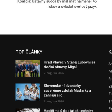
Koalícia: Ústavný sudca by mal mať najmenej 45
rokov a ovládať svetový jazyk
TOP ČLÁNKY
K
Hrad Plaveč v Starej Ľubovni sa
A
dočká obnovy, Migaľ...
M
7. augusta 2026
S
Za
Slovenské hádzanárky
suverénne zdolali Maďarky a
Za
zahrajú si o...
Ti
7. augusta 2026
E
Hasiči majú dostatok techniky