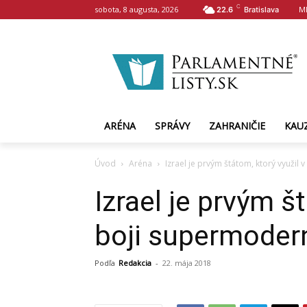
C
sobota, 8 augusta, 2026
M
22.6
Bratislava
ARÉNA
SPRÁVY
ZAHRANIČIE
KAU
Úvod
Aréna
Izrael je prvým štátom, ktorý využil
Izrael je prvým š
boji supermodern
Podľa
Redakcia
-
22. mája 2018