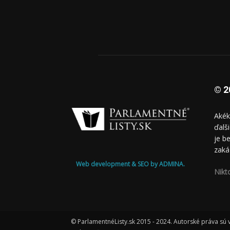
© 2
Akék
ďalš
je b
zaká
Web development & SEO by ADMINA.
Nikt
© ParlamentnéListy.sk 2015 - 2024. Autorské práva sú