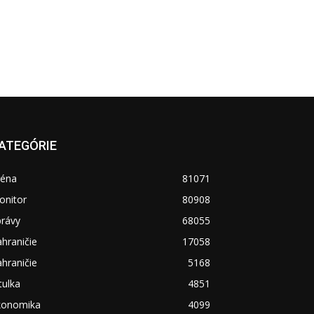
ATEGÓRIE
réna
81071
onitor
80908
právy
68055
hraničie
17058
hraničie
5168
tulka
4851
konomika
4099