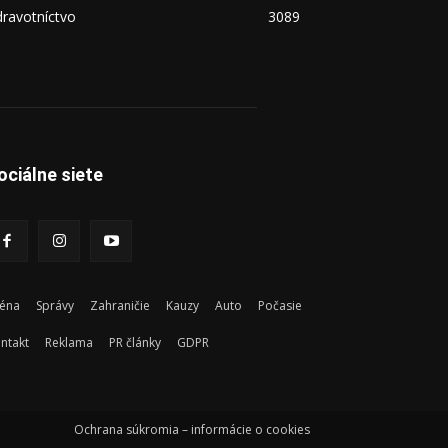
ravotníctvo
3089
ociálne siete
éna
Správy
Zahraničie
Kauzy
Auto
Počasie
ntakt
Reklama
PR články
GDPR
Ochrana súkromia – informácie o cookies