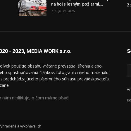
na boj s lesnými požiarmi,...
Zd
7. augusta 2026
020 - 2023, MEDIA WORK s.r.o.
S
oľvek použitie obsahu vrátane prevzatia, šírenia alebo
ieho sprístupňovania článkov, fotografií či iného materiálu
ez predchádzajúceho písomného súhlasu prevádzkovateľa
zané.
Ar
o nám nediktuje, o čom máme písať!
Ko
 vyhradené a vykonáva ich