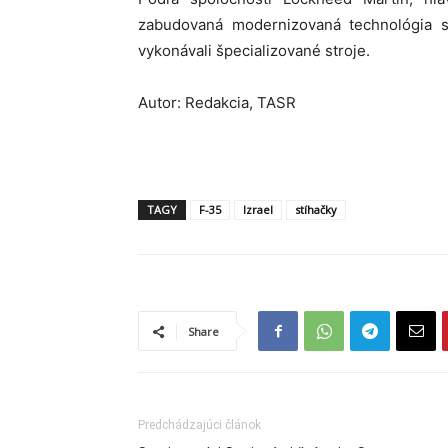
zabudovaná modernizovaná technológia s
vykonávali špecializované stroje.
Autor: Redakcia, TASR
TAGY
F-35
Izrael
stíhačky
Share
Predchádzajúci článok