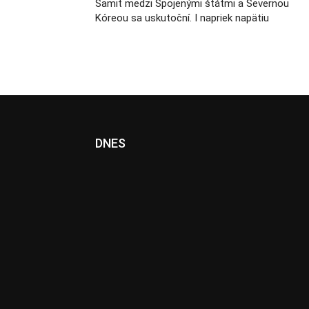
Samit medzi Spojenými štátmi a Severnou
Kóreou sa uskutoční. I napriek napätiu
DNES