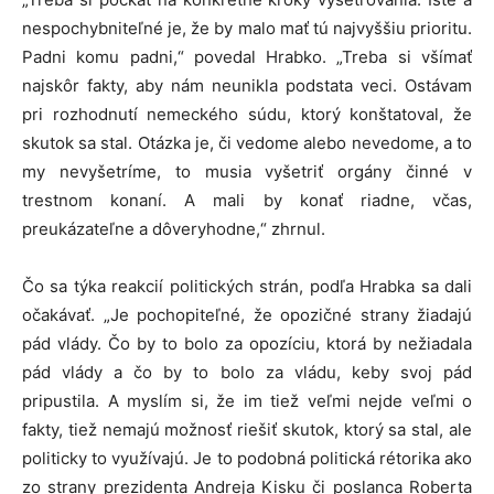
nespochybniteľné je, že by malo mať tú najvyššiu prioritu.
Padni komu padni,“ povedal Hrabko. „Treba si všímať
najskôr fakty, aby nám neunikla podstata veci. Ostávam
pri rozhodnutí nemeckého súdu, ktorý konštatoval, že
skutok sa stal. Otázka je, či vedome alebo nevedome, a to
my nevyšetríme, to musia vyšetriť orgány činné v
trestnom konaní. A mali by konať riadne, včas,
preukázateľne a dôveryhodne,“ zhrnul.
Čo sa týka reakcií politických strán, podľa Hrabka sa dali
očakávať. „Je pochopiteľné, že opozičné strany žiadajú
pád vlády. Čo by to bolo za opozíciu, ktorá by nežiadala
pád vlády a čo by to bolo za vládu, keby svoj pád
pripustila. A myslím si, že im tiež veľmi nejde veľmi o
fakty, tiež nemajú možnosť riešiť skutok, ktorý sa stal, ale
politicky to využívajú. Je to podobná politická rétorika ako
zo strany prezidenta Andreja Kisku či poslanca Roberta