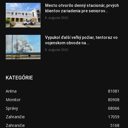
Mesto otvorilo denný stacionár, prvých
klientov zariadenia pre seniorov...
8. augusta 2026
Vypukol ďalší veľký požiar, tentoraz vo
vojenskom obvode na...
8. augusta 2026
KATEGÓRIE
Aréna
81081
Monitor
80908
Správy
68066
Zahraničie
17059
Zahraničie
5168