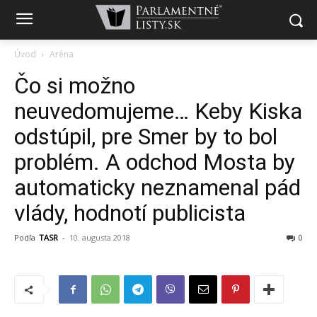
Úvod
Aréna
Čo si možno
neuvedomujeme… Keby Kiska
odstúpil, pre Smer by to bol
problém. A odchod Mosta by
automaticky neznamenal pád
vlády, hodnotí publicista
Podľa
TASR
-
10. augusta 2018
0