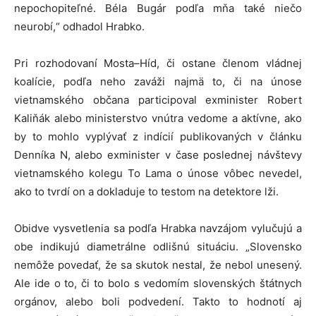
nepochopiteľné. Béla Bugár podľa mňa také niečo
neurobí,“ odhadol Hrabko.
Pri rozhodovaní Mosta–Híd, či ostane členom vládnej
koalície, podľa neho zaváži najmä to, či na únose
vietnamského občana participoval exminister Robert
Kaliňák alebo ministerstvo vnútra vedome a aktívne, ako
by to mohlo vyplývať z indícií publikovaných v článku
Denníka N, alebo exminister v čase poslednej návštevy
vietnamského kolegu To Lama o únose vôbec nevedel,
ako to tvrdí on a dokladuje to testom na detektore lži.
Obidve vysvetlenia sa podľa Hrabka navzájom vylučujú a
obe indikujú diametrálne odlišnú situáciu. „Slovensko
nemôže povedať, že sa skutok nestal, že nebol unesený.
Ale ide o to, či to bolo s vedomím slovenských štátnych
orgánov, alebo boli podvedení. Takto to hodnotí aj