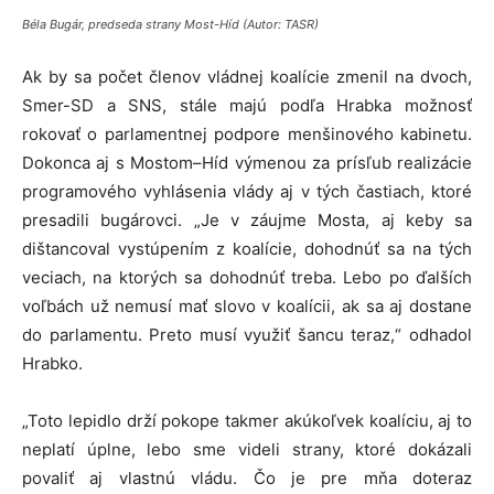
Béla Bugár, predseda strany Most-Híd (Autor: TASR)
Ak by sa počet členov vládnej koalície zmenil na dvoch,
Smer-SD a SNS, stále majú podľa Hrabka možnosť
rokovať o parlamentnej podpore menšinového kabinetu.
Dokonca aj s Mostom–Híd výmenou za prísľub realizácie
programového vyhlásenia vlády aj v tých častiach, ktoré
presadili bugárovci. „Je v záujme Mosta, aj keby sa
dištancoval vystúpením z koalície, dohodnúť sa na tých
veciach, na ktorých sa dohodnúť treba. Lebo po ďalších
voľbách už nemusí mať slovo v koalícii, ak sa aj dostane
do parlamentu. Preto musí využiť šancu teraz,“ odhadol
Hrabko.
„Toto lepidlo drží pokope takmer akúkoľvek koalíciu, aj to
neplatí úplne, lebo sme videli strany, ktoré dokázali
povaliť aj vlastnú vládu. Čo je pre mňa doteraz