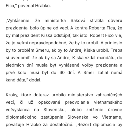
Fica,“ povedal Hrabko.
„Vyhlásenie, že ministerka Saková stratila dôveru
prezidenta, bolo úplne od veci. A kontra Roberta Fica, že
by mal prezident Kiska odstúpiť, tak isto. Robert Fico vie,
že je veľmi nepravdepodobné, že by to urobil. A prinieslo
by to problém Smeru, ak by to Andrej Kiska urobil. Treba
si uvedomiť, že ak by sa Andrej Kiska vzdal mandátu, do
siedmich dní musia byť vyhlásené voľby prezidenta a
prvé kolo musí byť do 60 dní. A Smer zatiaľ nemá
kandidáta,“ dodal.
Kroky, ktoré doteraz urobilo ministerstvo zahraničných
vecí, či už opakované predvolanie vietnamského
veľvyslanca na Slovensku, alebo zníženie úrovne
diplomatického zastúpenia Slovenska vo Vietname,
považuje Hrabko za dostatočné. „Rezort diplomacie by