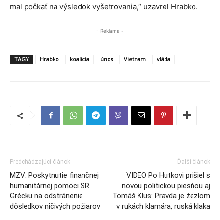
mal počkať na výsledok vyšetrovania,“ uzavrel Hrabko.
- Reklama -
TAGY
Hrabko
koalícia
únos
Vietnam
vláda
Predchádzajúci článok
Ďalší článok
MZV: Poskytnutie finančnej
VIDEO Po Hutkovi prišiel s
humanitárnej pomoci SR
novou politickou piesňou aj
Grécku na odstránenie
Tomáš Klus: Pravda je žezlom
dôsledkov ničivých požiarov
v rukách klamára, ruská klaka