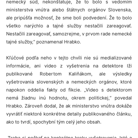
nemecký súd, nekonštatuje, že to bolo s vedomím
ministerstva vnútra alebo štátnych orgánov Slovenska,
ale pripúšťa možnosť, že sme boli podvedení. Že to bolo
všetko narýchlo a tajné služby nestačili zareagovať.
Nestačili zareagovať, samozrejme, v prvom rade nemecké
tajné služby,“ poznamenal Hrabko.
Kľúčové podľa neho v tejto chvíli nie sú medializované
informácie, ani video z vyšetrenia na detektore lži
publikované Robertom Kaliňákom, ale výsledky
vyšetrovania slovenských a nemeckých orgánov, ktoré
napokon oddelia fakty od fikcie. „Video s detektorom
nemá žiadnu inú hodnotu, okrem politickej,“ povedal
Hrabko. Zároveň dodal, že ak ministerstvo vnútra dokáže
vyvrátiť niektoré konkrétne detaily publikovaného článku,
ako to tvrdí, spochybní tým celý jeho obsah.
„Treba si počkať na konkrétne kroky vyšetrovania. Isté a