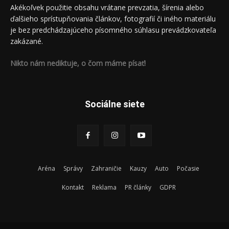
Akékoľvek použitie obsahu vrátane prevzatia, šírenia alebo
ďalšieho sprístupňovania článkov, fotografií či iného materiálu
je bez predchádzajúceho písomného súhlasu prevádzkovateľa
zakázané.
Nikto nám nediktuje, o čom máme písať!
Sociálne siete
Aréna
Správy
Zahraničie
Kauzy
Auto
Počasie
Kontakt
Reklama
PR články
GDPR