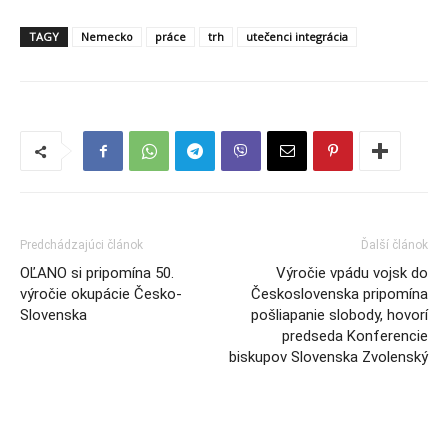
TAGY
Nemecko
práce
trh
utečenci integrácia
Predchádzajúci článok
Ďalší článok
OĽANO si pripomína 50.
Výročie vpádu vojsk do
výročie okupácie Česko-
Československa pripomína
Slovenska
pošliapanie slobody, hovorí
predseda Konferencie
biskupov Slovenska Zvolenský