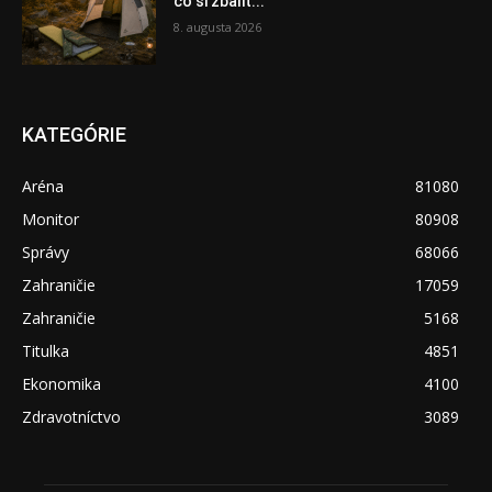
čo si zbaliť...
8. augusta 2026
KATEGÓRIE
Aréna
81080
Monitor
80908
Správy
68066
Zahraničie
17059
Zahraničie
5168
Titulka
4851
Ekonomika
4100
Zdravotníctvo
3089