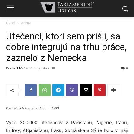
Úvod
Aréna
Utečenci, ktorí sem prišli, sa
dobre integrujú na trhu práce,
zaznelo z Nemecka
Podľa
TASR
-
21. augusta 2018
0
Ilustračná fotografia (Autor: TASR)
Vyše 300.000 utečencov z Pakistanu, Nigérie, Iránu,
Eritrey, Afganistanu, Iraku, Somálska a Sýrie bolo v máji