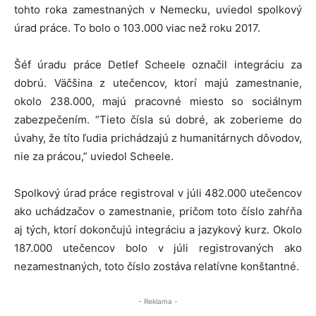
tohto roka zamestnaných v Nemecku, uviedol spolkový
úrad práce. To bolo o 103.000 viac než roku 2017.
Šéf úradu práce Detlef Scheele označil integráciu za
dobrú. Väčšina z utečencov, ktorí majú zamestnanie,
okolo 238.000, majú pracovné miesto so sociálnym
zabezpečením. “Tieto čísla sú dobré, ak zoberieme do
úvahy, že títo ľudia prichádzajú z humanitárnych dôvodov,
nie za prácou,” uviedol Scheele.
Spolkový úrad práce registroval v júli 482.000 utečencov
ako uchádzačov o zamestnanie, pričom toto číslo zahŕňa
aj tých, ktorí dokončujú integráciu a jazykový kurz. Okolo
187.000 utečencov bolo v júli registrovaných ako
nezamestnaných, toto číslo zostáva relatívne konštantné.
- Reklama -