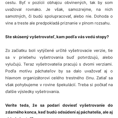
cestu. Byť v pozícii obhajcu obvinených, tak by som
uvažoval rovnako. Je však, samozrejme, na nich
samotných, či budú spolupracovať, alebo nie. Dohoda o
vine a treste ale predpokladá priznanie v plnom rozsahu.
Ste skúsený vyšetrovateľ, kam podľa vás vedú stopy?
Zo začiatku boli vytýčené určité vyšetrovacie verzie, tie
sa v priebehu vyšetrovania buď potvrdzujú, alebo
vylučujú. Teraz vyšetrovatelia pracujú s dvomi verziami.
Podľa motívu páchateľov by sa dalo uvažovať aj o
hlavnom organizátorovi celého trestného činu. Zatiaľ sa
však pohybujeme v rovine špekulácií. Treba si počkať na
ďalšie výsledky vyšetrovania.
Veríte teda, že sa podarí doviesť vyšetrovanie do
zdarného konca, keď budú odsúdení aj páchatelia, ale aj