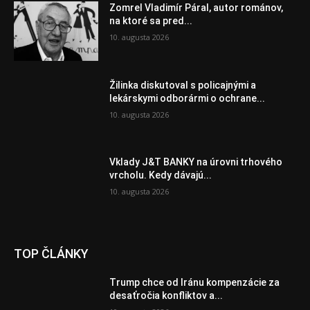
Zomrel Vladimír Páral, autor románov,
na ktoré sa pred...
10. augusta 2026
Žilinka diskutoval s policajnými a
lekárskymi odborármi o ochrane...
10. augusta 2026
Vklady J&T BANKY na úrovni trhového
vrcholu. Kedy dávajú...
10. augusta 2026
TOP ČLÁNKY
Trump chce od Iránu kompenzácie za
desaťročia konfliktov a...