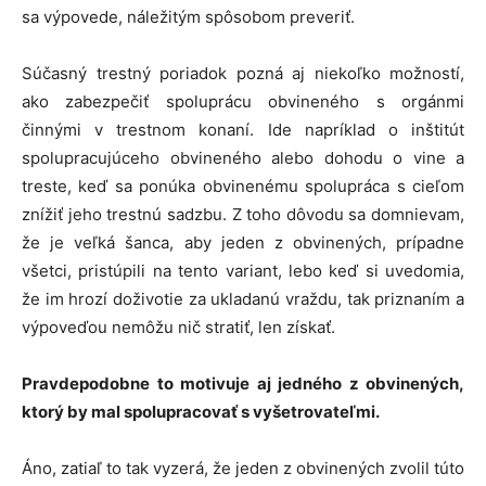
sa výpovede, náležitým spôsobom preveriť.
Súčasný trestný poriadok pozná aj niekoľko možností,
ako zabezpečiť spoluprácu obvineného s orgánmi
činnými v trestnom konaní. Ide napríklad o inštitút
spolupracujúceho obvineného alebo dohodu o vine a
treste, keď sa ponúka obvinenému spolupráca s cieľom
znížiť jeho trestnú sadzbu. Z toho dôvodu sa domnievam,
že je veľká šanca, aby jeden z obvinených, prípadne
všetci, pristúpili na tento variant, lebo keď si uvedomia,
že im hrozí doživotie za ukladanú vraždu, tak priznaním a
výpoveďou nemôžu nič stratiť, len získať.
Pravdepodobne to motivuje aj jedného z obvinených,
ktorý by mal spolupracovať s vyšetrovateľmi.
Áno, zatiaľ to tak vyzerá, že jeden z obvinených zvolil túto