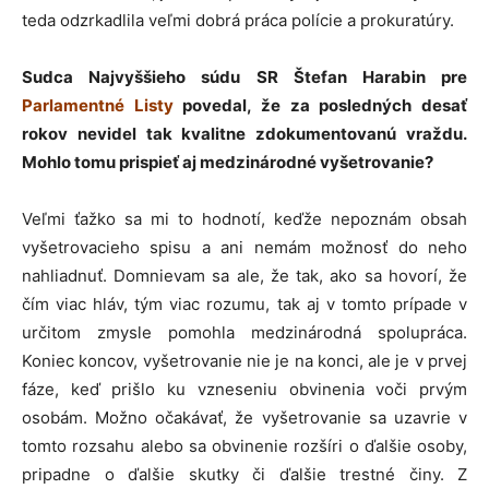
teda odzrkadlila veľmi dobrá práca polície a prokuratúry.
Sudca Najvyššieho súdu SR Štefan Harabin pre
Parlamentné Listy
povedal, že za posledných desať
rokov nevidel tak kvalitne zdokumentovanú vraždu.
Mohlo tomu prispieť aj medzinárodné vyšetrovanie?
Veľmi ťažko sa mi to hodnotí, keďže nepoznám obsah
vyšetrovacieho spisu a ani nemám možnosť do neho
nahliadnuť. Domnievam sa ale, že tak, ako sa hovorí, že
čím viac hláv, tým viac rozumu, tak aj v tomto prípade v
určitom zmysle pomohla medzinárodná spolupráca.
Koniec koncov, vyšetrovanie nie je na konci, ale je v prvej
fáze, keď prišlo ku vzneseniu obvinenia voči prvým
osobám. Možno očakávať, že vyšetrovanie sa uzavrie v
tomto rozsahu alebo sa obvinenie rozšíri o ďalšie osoby,
pripadne o ďalšie skutky či ďalšie trestné činy. Z