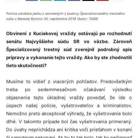
Polícia odvádza jednu z obvinených z budovy Špecializovaného trestného
súdu v Banskej Bystrici 30. septembra 2018 (Autor: TASR)
Obvinení z Kuciakovej vraždy ostávajú po rozhodnutí
senátu Najvyššieho súdu SR vo väzbe. Zároveň
Špecializovaný trestný súd zverejnil podrobný opis
prípravy a vykonanie tejto vraždy. Ako by ste zhodnotili
tieto skutočnosti?
Musíme to vidieť z viacerých pohľadov. Predovšetkým
treba po sedemmesačnom očakávaní výsledku
objasnenia tejto úkladnej vraždy povedať, že ide o
úspech našej polície, vyšetrovateľov a kriminalistov.
Nemožno preto akceptovať výhrady, že vyšetrovanie bolo
dlhé. V takomto prípade bol čas vyšetrovania primeraný.
Do úvahy neprichádza ani kritika voči prieťahom v konaní
či samotnom nekonaní. Ak by to tak bolo, tak by nečinnosť