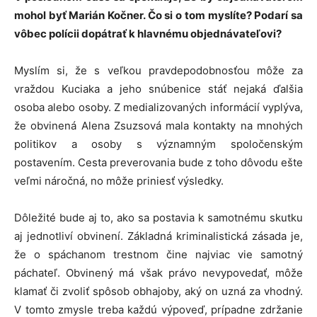
mohol byť Marián Kočner. Čo si o tom myslíte? Podarí sa
vôbec polícii dopátrať k hlavnému objednávateľovi?
Myslím si, že s veľkou pravdepodobnosťou môže za
vraždou Kuciaka a jeho snúbenice stáť nejaká ďalšia
osoba alebo osoby. Z medializovaných informácií vyplýva,
že obvinená Alena Zsuzsová mala kontakty na mnohých
politikov a osoby s významným spoločenským
postavením. Cesta preverovania bude z toho dôvodu ešte
veľmi náročná, no môže priniesť výsledky.
Dôležité bude aj to, ako sa postavia k samotnému skutku
aj jednotliví obvinení. Základná kriminalistická zásada je,
že o spáchanom trestnom čine najviac vie samotný
páchateľ. Obvinený má však právo nevypovedať, môže
klamať či zvoliť spôsob obhajoby, aký on uzná za vhodný.
V tomto zmysle treba každú výpoveď, prípadne zdržanie