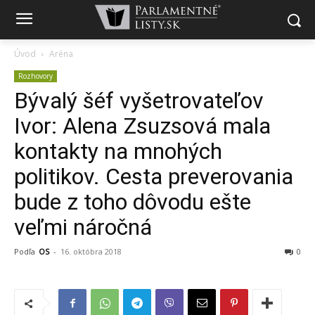
Úvod
Aréna
Rozhovory
Bývalý šéf vyšetrovateľov
Ivor: Alena Zsuzsová mala
kontakty na mnohých
politikov. Cesta preverovania
bude z toho dôvodu ešte
veľmi náročná
Podľa
OS
-
16. októbra 2018
0