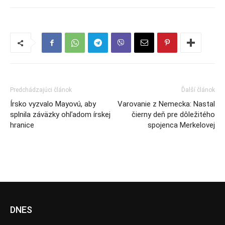
Predchádzajúci článok
Ďalší článok
Írsko vyzvalo Mayovú, aby
Varovanie z Nemecka: Nastal
splnila záväzky ohľadom írskej
čierny deň pre dôležitého
hranice
spojenca Merkelovej
DNES