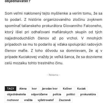
objednávateľ?
Som veľmi naklonený tejto myšlienke a verím tomu, že sa
to podarí. Z histórie organizovaného zločinu zvyknem
spomínať talianskeho prokurátora Giovanniho Falconeho,
ktorý išiel pri odhaľovani mafiánskych skupín od tých
najjednoduchších členov až po vrchol. V mnohých
prípadoch sa mu to podarilo aj vďaka spolupráci radových
členov mafie. Z toho dôvodu sa domnievam, že aj v
prípade Kuciakovej vraždy je veľká šanca, že sa dozvieme
celú mozaiku tohto trestného činu.
- Reklama -
TAGY
Alena
Ivor
Jaroslav Ivor
Kočner
Kuciak
objednávatelia
odporúčame
polícia
politici
prokuratúra
rozhovor
vražda
vyšetrovateľ
Zsuzsová