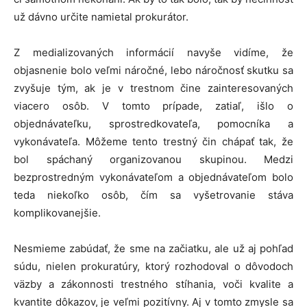
už dávno určite namietal prokurátor.
Z medializovaných informácií navyše vidíme, že
objasnenie bolo veľmi náročné, lebo náročnosť skutku sa
zvyšuje tým, ak je v trestnom čine zainteresovaných
viacero osôb. V tomto prípade, zatiaľ, išlo o
objednávateľku, sprostredkovateľa, pomocníka a
vykonávateľa. Môžeme tento trestný čin chápať tak, že
bol spáchaný organizovanou skupinou. Medzi
bezprostredným vykonávateľom a objednávateľom bolo
teda niekoľko osôb, čím sa vyšetrovanie stáva
komplikovanejšie.
Nesmieme zabúdať, že sme na začiatku, ale už aj pohľad
súdu, nielen prokuratúry, ktorý rozhodoval o dôvodoch
väzby a zákonnosti trestného stíhania, voči kvalite a
kvantite dôkazov, je veľmi pozitívny. Aj v tomto zmysle sa