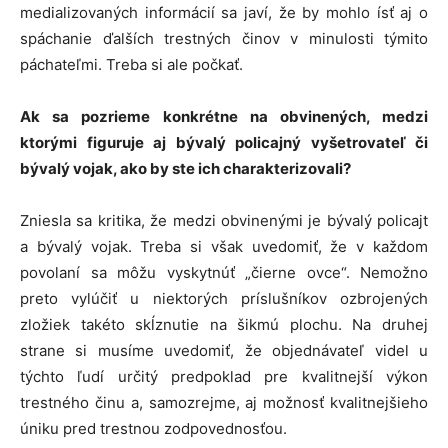
medializovaných informácií sa javí, že by mohlo ísť aj o
spáchanie ďalších trestných činov v minulosti týmito
páchateľmi. Treba si ale počkať.
Ak sa pozrieme konkrétne na obvinených, medzi
ktorými figuruje aj bývalý policajný vyšetrovateľ či
bývalý vojak, ako by ste ich charakterizovali?
Zniesla sa kritika, že medzi obvinenými je bývalý policajt
a bývalý vojak. Treba si však uvedomiť, že v každom
povolaní sa môžu vyskytnúť „čierne ovce“. Nemožno
preto vylúčiť u niektorých príslušníkov ozbrojených
zložiek takéto skĺznutie na šikmú plochu. Na druhej
strane si musíme uvedomiť, že objednávateľ videl u
týchto ľudí určitý predpoklad pre kvalitnejší výkon
trestného činu a, samozrejme, aj možnosť kvalitnejšieho
úniku pred trestnou zodpovednosťou.