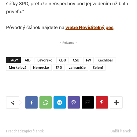
šéfky SPD, pretože neúspechov pod jej vedením už bolo
priveľa.“
Pôvodný článok nájdete na
webe Neviditelný pes
.
- Reklama -
TAGY
AfD
Bavorsko
CDU
CSU
FW
Kechlibar
Merkelová
Nemecko
SPD
zahraničie
Zelení
Predchádzajúci článok
Ďalší článok