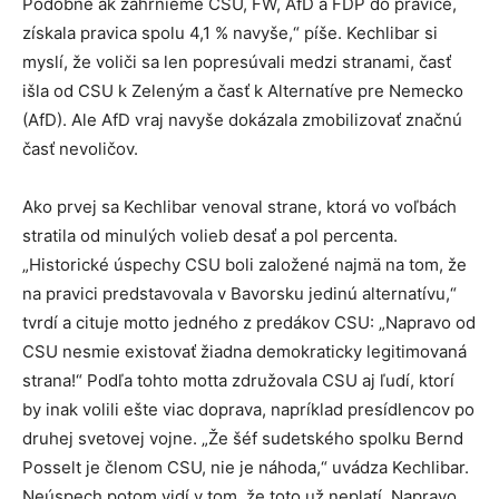
Podobne ak zahrnieme CSU, FW, AfD a FDP do pravice,
získala pravica spolu 4,1 % navyše,“ píše. Kechlibar si
myslí, že voliči sa len popresúvali medzi stranami, časť
išla od CSU k Zeleným a časť k Alternatíve pre Nemecko
(AfD). Ale AfD vraj navyše dokázala zmobilizovať značnú
časť nevoličov.
Ako prvej sa Kechlibar venoval strane, ktorá vo voľbách
stratila od minulých volieb desať a pol percenta.
„Historické úspechy CSU boli založené najmä na tom, že
na pravici predstavovala v Bavorsku jedinú alternatívu,“
tvrdí a cituje motto jedného z predákov CSU: „Napravo od
CSU nesmie existovať žiadna demokraticky legitimovaná
strana!“ Podľa tohto motta združovala CSU aj ľudí, ktorí
by inak volili ešte viac doprava, napríklad presídlencov po
druhej svetovej vojne. „Že šéf sudetského spolku Bernd
Posselt je členom CSU, nie je náhoda,“ uvádza Kechlibar.
Neúspech potom vidí v tom, že toto už neplatí. Napravo