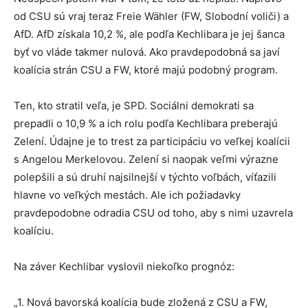
od CSU sú vraj teraz Freie Wähler (FW, Slobodní voliči) a
AfD. AfD získala 10,2 %, ale podľa Kechlibara je jej šanca
byť vo vláde takmer nulová. Ako pravdepodobná sa javí
koalícia strán CSU a FW, ktoré majú podobný program.
Ten, kto stratil veľa, je SPD. Sociálni demokrati sa
prepadli o 10,9 % a ich rolu podľa Kechlibara preberajú
Zelení. Údajne je to trest za participáciu vo veľkej koalícii
s Angelou Merkelovou. Zelení si naopak veľmi výrazne
polepšili a sú druhí najsilnejší v týchto voľbách, víťazili
hlavne vo veľkých mestách. Ale ich požiadavky
pravdepodobne odradia CSU od toho, aby s nimi uzavrela
koalíciu.
Na záver Kechlibar vyslovil niekoľko prognóz:
„1. Nová bavorská koalícia bude zložená z CSU a FW,