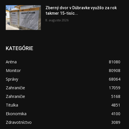
Zberný dvor v Dúbravke využilo za rok
takmer 15-tisíc...
8. augusta 2026
KATEGÓRIE
Aréna
81080
Monitor
80908
Správy
68064
Zahraničie
17059
Zahraničie
5168
Titulka
4851
Ekonomika
4100
Zdravotníctvo
3089