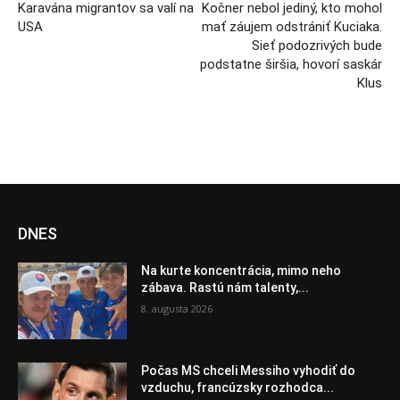
Karavána migrantov sa valí na
Kočner nebol jediný, kto mohol
USA
mať záujem odstrániť Kuciaka.
Sieť podozrivých bude
podstatne širšia, hovorí saskár
Klus
DNES
Na kurte koncentrácia, mimo neho
zábava. Rastú nám talenty,...
8. augusta 2026
Počas MS chceli Messiho vyhodiť do
vzduchu, francúzsky rozhodca...