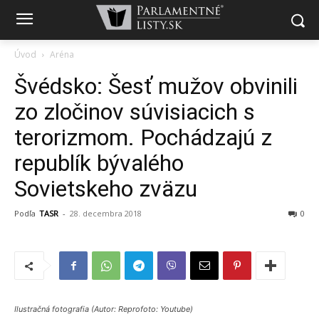
Úvod
Aréna
Švédsko: Šesť mužov obvinili
zo zločinov súvisiacich s
terorizmom. Pochádzajú z
republík bývalého
Sovietskeho zväzu
Podľa
TASR
-
28. decembra 2018
0
Ilustračná fotografia (Autor: Reprofoto: Youtube)