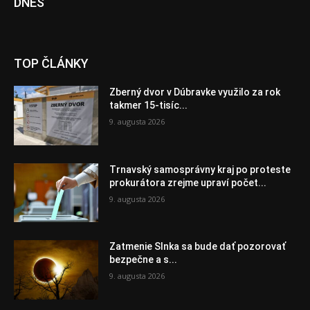
DNES
TOP ČLÁNKY
Zberný dvor v Dúbravke využilo za rok
takmer 15-tisíc...
9. augusta 2026
Trnavský samosprávny kraj po proteste
prokurátora zrejme upraví počet...
9. augusta 2026
Zatmenie Slnka sa bude dať pozorovať
bezpečne a s...
9. augusta 2026