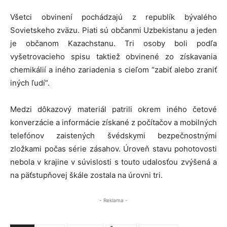
Všetci obvinení pochádzajú z republík bývalého
Sovietskeho zväzu. Piati sú občanmi Uzbekistanu a jeden
je občanom Kazachstanu. Tri osoby boli podľa
vyšetrovacieho spisu taktiež obvinené zo získavania
chemikálií a iného zariadenia s cieľom “zabiť alebo zraniť
iných ľudí”.
Medzi dôkazový materiál patrili okrem iného četové
konverzácie a informácie získané z počítačov a mobilných
telefónov zaistených švédskymi bezpečnostnými
zložkami počas série zásahov. Úroveň stavu pohotovosti
nebola v krajine v súvislosti s touto udalosťou zvýšená a
na päťstupňovej škále zostala na úrovni tri.
- Reklama -