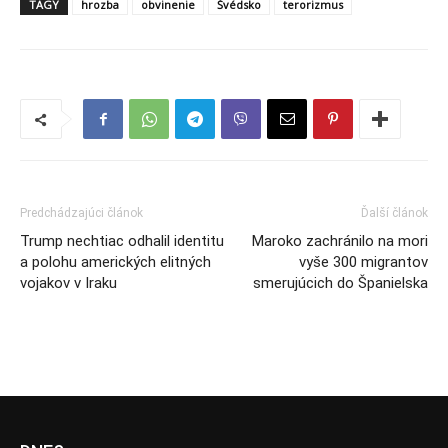
TAGY
hrozba
obvinenie
Švédsko
terorizmus
Predchádzajúci článok
Ďalší článok
Trump nechtiac odhalil identitu
Maroko zachránilo na mori
a polohu amerických elitných
vyše 300 migrantov
vojakov v Iraku
smerujúcich do Španielska