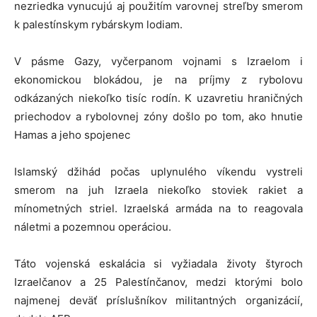
nezriedka vynucujú aj použitím varovnej streľby smerom
k palestínskym rybárskym lodiam.
V pásme Gazy, vyčerpanom vojnami s Izraelom i
ekonomickou blokádou, je na príjmy z rybolovu
odkázaných niekoľko tisíc rodín. K uzavretiu hraničných
priechodov a rybolovnej zóny došlo po tom, ako hnutie
Hamas a jeho spojenec
Islamský džihád počas uplynulého víkendu vystreli
smerom na juh Izraela niekoľko stoviek rakiet a
mínometných striel. Izraelská armáda na to reagovala
náletmi a pozemnou operáciou.
Táto vojenská eskalácia si vyžiadala životy štyroch
Izraelčanov a 25 Palestínčanov, medzi ktorými bolo
najmenej deväť príslušníkov militantných organizácií,