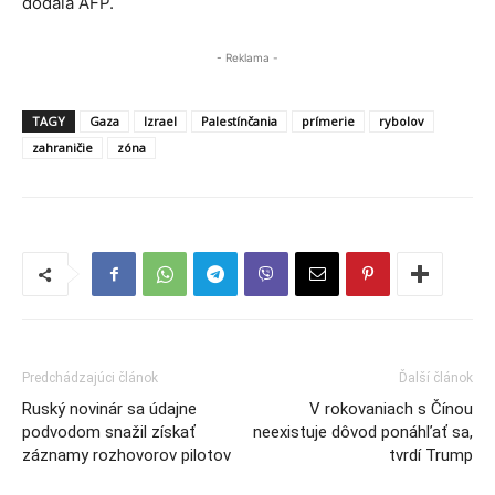
dodala AFP.
- Reklama -
TAGY
Gaza
Izrael
Palestínčania
prímerie
rybolov
zahraničie
zóna
Predchádzajúci článok
Ďalší článok
Ruský novinár sa údajne
V rokovaniach s Čínou
podvodom snažil získať
neexistuje dôvod ponáhľať sa,
záznamy rozhovorov pilotov
tvrdí Trump