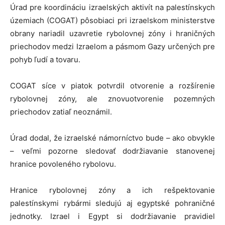
Úrad pre koordináciu izraelských aktivít na palestínskych
územiach (COGAT) pôsobiaci pri izraelskom ministerstve
obrany nariadil uzavretie rybolovnej zóny i hraničných
priechodov medzi Izraelom a pásmom Gazy určených pre
pohyb ľudí a tovaru.
COGAT síce v piatok potvrdil otvorenie a rozšírenie
rybolovnej zóny, ale znovuotvorenie pozemných
priechodov zatiaľ neoznámil.
Úrad dodal, že izraelské námorníctvo bude – ako obvykle
– veľmi pozorne sledovať dodržiavanie stanovenej
hranice povoleného rybolovu.
Hranice rybolovnej zóny a ich rešpektovanie
palestínskymi rybármi sledujú aj egyptské pohraničné
jednotky. Izrael i Egypt si dodržiavanie pravidiel