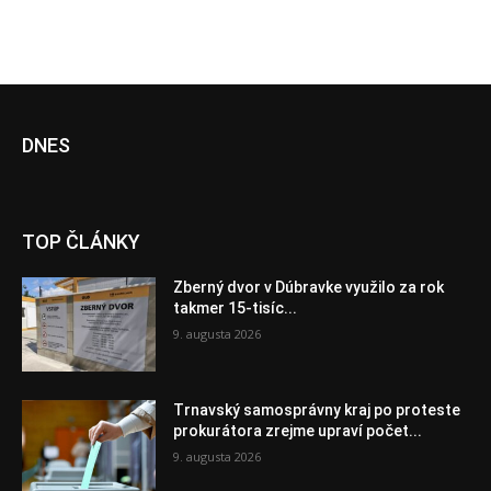
DNES
TOP ČLÁNKY
Zberný dvor v Dúbravke využilo za rok
takmer 15-tisíc...
9. augusta 2026
Trnavský samosprávny kraj po proteste
prokurátora zrejme upraví počet...
9. augusta 2026