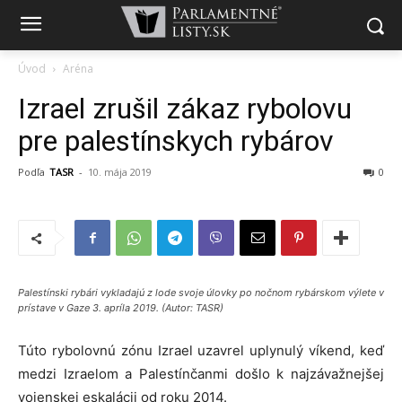
Úvod
Aréna
Izrael zrušil zákaz rybolovu
pre palestínskych rybárov
Podľa
TASR
-
10. mája 2019
0
Palestínski rybári vykladajú z lode svoje úlovky po nočnom rybárskom výlete v
prístave v Gaze 3. apríla 2019. (Autor: TASR)
Túto rybolovnú zónu Izrael uzavrel uplynulý víkend, keď
medzi Izraelom a Palestínčanmi došlo k najzávažnejšej
vojenskej eskalácii od roku 2014.