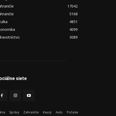
hraničie
17042
hraničie
5168
tulka
4851
konomika
4099
ravotníctvo
3089
ociálne siete
éna
Správy
Zahraničie
Kauzy
Auto
Počasie