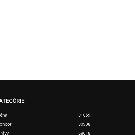
ATEGÓRIE
réna
81059
onitor
80908
právy
68018