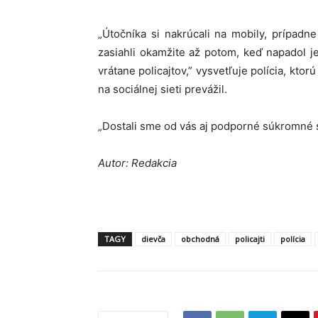
„Útočníka si nakrúcali na mobily, prípadne
zasiahli okamžite až potom, keď napadol j
vrátane policajtov,” vysvetľuje polícia, kto
na sociálnej sieti prevážil.
„Dostali sme od vás aj podporné súkromné 
Autor: Redakcia
TAGY
dievča
obchodná
policajti
polícia