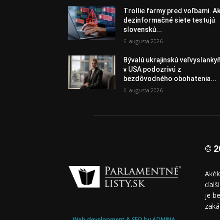
Trollie farmy pred voľbami. A
dezinformačné siete testujú
slovenskú...
6. augusta 2026
Bývalú ukrajinskú veľvyslanky
v USA podozrivú z
bezdôvodného obohatenia...
6. augusta 2026
© 2
Akék
ďalš
je b
zaká
Web development & SEO by ADMINA.