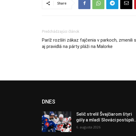
Share
Predchádzajúci článok
Paríž rozšíri zákaz fajčenia v parkoch, zmenili 
aj pravidlá na párty pláži na Malorke
DNES
Selič strelil Švajčiarom štyri
góly a mladí Slováci postúpili..
6. augusta 2026