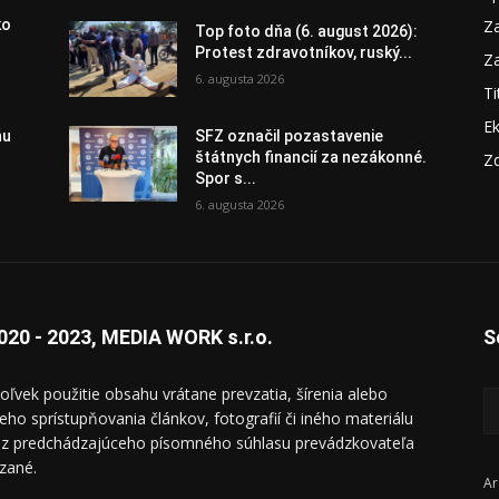
Za
ko
Top foto dňa (6. august 2026):
Protest zdravotníkov, ruský...
Za
6. augusta 2026
Ti
E
ňu
SFZ označil pozastavenie
štátnych financií za nezákonné.
Zd
Spor s...
6. augusta 2026
020 - 2023, MEDIA WORK s.r.o.
S
oľvek použitie obsahu vrátane prevzatia, šírenia alebo
ieho sprístupňovania článkov, fotografií či iného materiálu
ez predchádzajúceho písomného súhlasu prevádzkovateľa
zané.
Ar