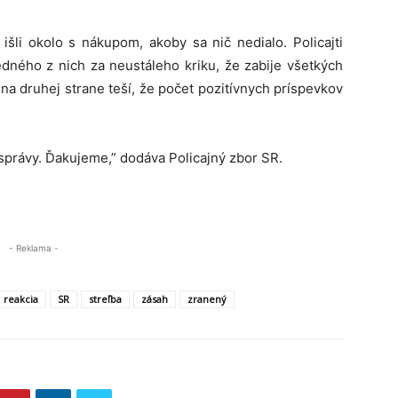
 išli okolo s nákupom, akoby sa nič nedialo. Policajti
edného z nich za neustáleho kriku, že zabije všetkých
rú na druhej strane teší, že počet pozitívnych príspevkov
správy. Ďakujeme,” dodáva Policajný zbor SR.
- Reklama -
reakcia
SR
streľba
zásah
zranený