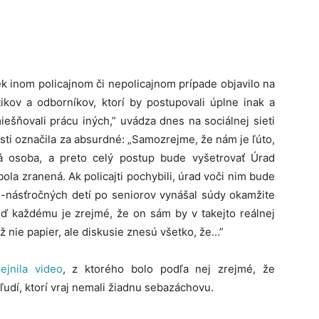
k inom policajnom či nepolicajnom prípade objavilo na
ikov a odborníkov, ktorí by postupovali úplne inak a
iešňovali prácu iných,” uvádza dnes na sociálnej sieti
nosti označila za absurdné: „Samozrejme, že nám je ľúto,
á osoba, a preto celý postup bude vyšetrovať Úrad
ola zranená. Ak policajti pochybili, úrad voči nim bude
d -násťročných detí po seniorov vynášal súdy okamžite
eď každému je zrejmé, že on sám by v takejto reálnej
Už nie papier, ale diskusie znesú všetko, že…”
ejnila video
, z ktorého bolo podľa nej zrejmé, že
udí, ktorí vraj nemali žiadnu sebazáchovu.