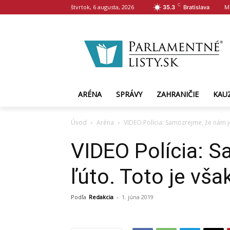
C
štvrtok, 6 augusta, 2026
M
35.3
Bratislava
ARÉNA
SPRÁVY
ZAHRANIČIE
KAU
Úvod
Aréna
VIDEO Polícia: Samozrejme, že nám j
VIDEO Polícia: S
ľúto. Toto je vš
Podľa
Redakcia
-
1. júna 2019