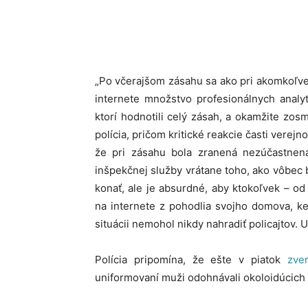
„Po včerajšom zásahu sa ako pri akomkoľve
internete množstvo profesionálnych analyt
ktorí hodnotili celý zásah, a okamžite zosm
polícia, pričom kritické reakcie časti verej
že pri zásahu bola zranená nezúčastnen
inšpekčnej služby vrátane toho, ako vôbec b
konať, ale je absurdné, aby ktokoľvek – o
na internete z pohodlia svojho domova, k
situácii nemohol nikdy nahradiť policajtov. 
Polícia pripomína, že ešte v piatok
zver
uniformovaní muži odohnávali okoloidúcich ľ