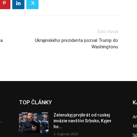
Ďalší článok
sa
Ukrajinského prezidenta pozval Trump do
Washingtonu
TOP ČLÁNKY
K
Zelenskyj prvýkrát od ruskej
A
.
invázie navštívi Srbsko, Kyjev
M
ho...
6. augusta 2026
S