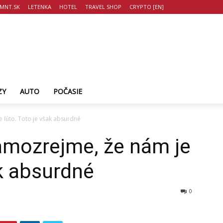
MNT.SK
LETENKA
HOTEL
TRAVEL SHOP
CRYPTO [EN]
ZY
AUTO
POČASIE
e ľúto. Toto je však absurdné
amozrejme, že nám je
ak absurdné
0