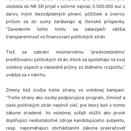
obdobia do NR SR prijať v súhrne najviac 3.500.000 eur z
darov, iných bezodplatných plnení, pôžičiek a úverov,
pričom sa do sumy zarátavajú aj členské príspevky.
“Zavedením tohto limitu sa zabezpečí väčšia
transparentnosť vo financovaní politických strán.
Tiež sa zabráni neúmernému 'predvolebnému'
predlžovaniu politických strán, ktoré sa spoliehajú na svoj
volebný úspech a následné príjmy zo štátneho rozpočtu,”
uvádza sa v návrhu.
Zmeny tiež zrušia tretie strany vo volebnej kampani.
“Tretie strany ako osoby podporujúce program, činnosť a
ciele politických strán neplnili cieľ, pre ktorý boli v tomto
zákone zriadené. Vo volebnej súťaži slúžili ako prvok
doplňujúci nedostatočné zdroje kandidujúceho subjektu,
resp. napomáhajúci obchádzaním zákona prekračovať