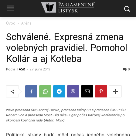
Úvod
Aréna
Schválené. Expresná zmena
volebných pravidiel. Pomohol
Kollár a aj Kotleba
Podľa
TASR
-
27. júna 2019
0
zľava predseda SNS Andrej Danko, predseda vlády SR a predseda SMER-SD
Robert Fico a predseda Most-Híd Béla Bugár počas tlačovej konferencie po
skončení koaličnej rady (Autor: TASR)
Politické strany budú môcť počas jedného volebného