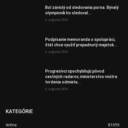
Bol závislý od sledovania porna. Bývalý
olympionik ho sledoval...
6. augusta 2026
Podpísanie memoranda o spolupráci,
štát chce využiť prepadnutý majetok...
6. augusta 2026
Progresívci spochybňujú pôvod
cestných radarov, ministerstvo vnútra
tvrdenia odmieta...
6. augusta 2026
KATEGÓRIE
Aréna
81059