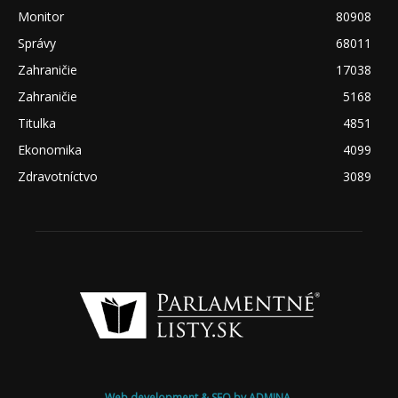
Monitor
80908
Správy
68011
Zahraničie
17038
Zahraničie
5168
Titulka
4851
Ekonomika
4099
Zdravotníctvo
3089
Web development & SEO by ADMINA.