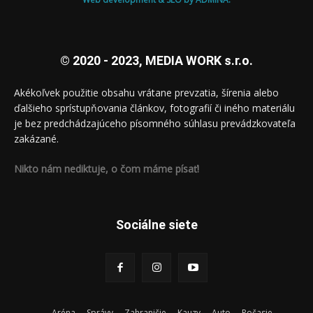
© 2020 - 2023, MEDIA WORK s.r.o.
Akékoľvek použitie obsahu vrátane prevzatia, šírenia alebo
ďalšieho sprístupňovania článkov, fotografií či iného materiálu
je bez predchádzajúceho písomného súhlasu prevádzkovateľa
zakázané.
Nikto nám nediktuje, o čom máme písať!
Sociálne siete
Aréna
Správy
Zahraničie
Kauzy
Auto
Počasie