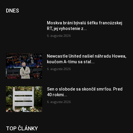
DNES
Moskva bráni bývalú šéfku francúzskej
RT, jej vyhostenie z...
6. augusta 2026
Newcastle United našiel náhradu Howea,
koučom A-tímu sa stal...
6. augusta 2026
Sen o slobode sa skončil smrťou. Pred
40 rokmi...
6. augusta 2026
TOP ČLÁNKY