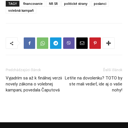
TAGY
financovanie
NR SR
politické strany
poslanci
volebná kampaň
Predchádzajúci článok
Ďalší článok
Vyjadrím sa až k finálnej verzii
Letíte na dovolenku? TOTO by
novely zákona o volebnej
ste mali vedieť, ide aj o vaše
kampani, povedala Čaputová
nohy!