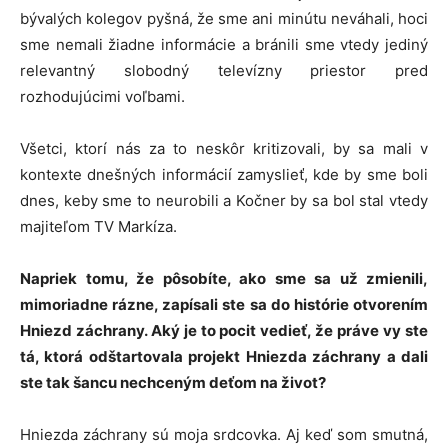
bývalých kolegov pyšná, že sme ani minútu neváhali, hoci
sme nemali žiadne informácie a bránili sme vtedy jediný
relevantný slobodný televízny priestor pred
rozhodujúcimi voľbami.
Všetci, ktorí nás za to neskôr kritizovali, by sa mali v
kontexte dnešných informácií zamyslieť, kde by sme boli
dnes, keby sme to neurobili a Kočner by sa bol stal vtedy
majiteľom TV Markíza.
Napriek tomu, že pôsobíte, ako sme sa už zmienili,
mimoriadne rázne, zapísali ste sa do histórie otvorením
Hniezd záchrany. Aký je to pocit vedieť, že práve vy ste
tá, ktorá odštartovala projekt Hniezda záchrany a dali
ste tak šancu nechceným deťom na život?
Hniezda záchrany sú moja srdcovka. Aj keď som smutná,