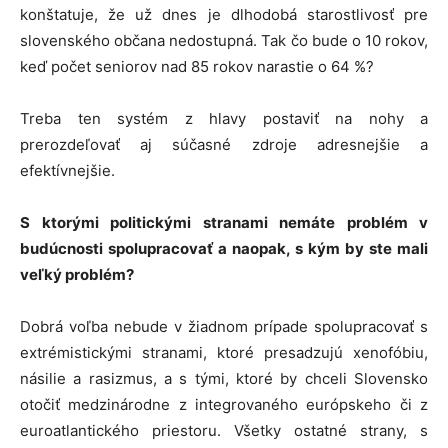
konštatuje, že už dnes je dlhodobá starostlivosť pre
slovenského občana nedostupná. Tak čo bude o 10 rokov,
keď počet seniorov nad 85 rokov narastie o 64 %?
Treba ten systém z hlavy postaviť na nohy a
prerozdeľovať aj súčasné zdroje adresnejšie a
efektívnejšie.
S ktorými politickými stranami nemáte problém v
budúcnosti spolupracovať a naopak, s kým by ste mali
veľký problém?
Dobrá voľba nebude v žiadnom prípade spolupracovať s
extrémistickými stranami, ktoré presadzujú xenofóbiu,
násilie a rasizmus, a s tými, ktoré by chceli Slovensko
otočiť medzinárodne z integrovaného európskeho či z
euroatlantického priestoru. Všetky ostatné strany, s