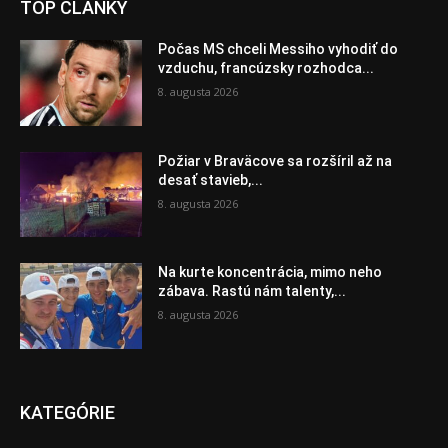
TOP ČLÁNKY
Počas MS chceli Messiho vyhodiť do
vzduchu, francúzsky rozhodca...
8. augusta 2026
Požiar v Braväcove sa rozšíril až na
desať stavieb,...
8. augusta 2026
Na kurte koncentrácia, mimo neho
zábava. Rastú nám talenty,...
8. augusta 2026
KATEGÓRIE