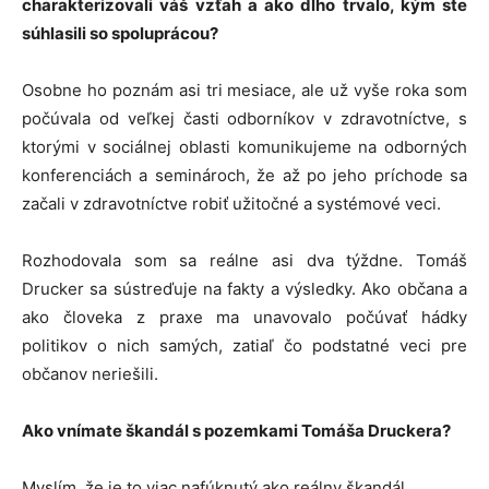
charakterizovali váš vzťah a ako dlho trvalo, kým ste
súhlasili so spoluprácou?
Osobne ho poznám asi tri mesiace, ale už vyše roka som
počúvala od veľkej časti odborníkov v zdravotníctve, s
ktorými v sociálnej oblasti komunikujeme na odborných
konferenciách a seminároch, že až po jeho príchode sa
začali v zdravotníctve robiť užitočné a systémové veci.
Rozhodovala som sa reálne asi dva týždne. Tomáš
Drucker sa sústreďuje na fakty a výsledky. Ako občana a
ako človeka z praxe ma unavovalo počúvať hádky
politikov o nich samých, zatiaľ čo podstatné veci pre
občanov neriešili.
Ako vnímate škandál s pozemkami Tomáša Druckera?
Myslím, že je to viac nafúknutý ako reálny škandál.