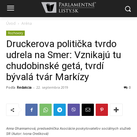
Úvod
Aréna
Rozhovory
Druckerova politička tvrdo
udrela na Smer: Vznikajú tu
chudobinské getá, tvrdí
bývalá tvár Markízy
Podľa
Redakcia
-
22. septembra 2019
0
Anna Ghannamová, predsedníčka Asociácie poskytovateľov sociálnych služieb
SR (Autor: Ivona Orešková)