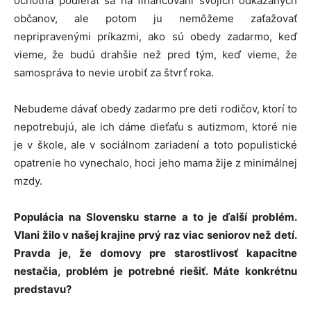
ochotná podieľať sa na financovaní svojich odkázaných
občanov, ale potom ju nemôžeme zaťažovať
nepripravenými príkazmi, ako sú obedy zadarmo, keď
vieme, že budú drahšie než pred tým, keď vieme, že
samospráva to nevie urobiť za štvrť roka.
Nebudeme dávať obedy zadarmo pre deti rodičov, ktorí to
nepotrebujú, ale ich dáme dieťaťu s autizmom, ktoré nie
je v škole, ale v sociálnom zariadení a toto populistické
opatrenie ho vynechalo, hoci jeho mama žije z minimálnej
mzdy.
Populácia na Slovensku starne a to je ďalší problém.
Vlani žilo v našej krajine prvý raz viac seniorov než detí.
Pravda je, že domovy pre starostlivosť kapacitne
nestačia, problém je potrebné riešiť. Máte konkrétnu
predstavu?