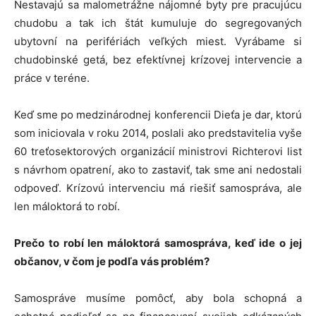
Nestavajú sa malometrážne nájomné byty pre pracujúcu
chudobu a tak ich štát kumuluje do segregovaných
ubytovní na perifériách veľkých miest. Vyrábame si
chudobinské getá, bez efektívnej krízovej intervencie a
práce v teréne.
Keď sme po medzinárodnej konferencii Dieťa je dar, ktorú
som iniciovala v roku 2014, poslali ako predstavitelia vyše
60 treťosektorových organizácií ministrovi Richterovi list
s návrhom opatrení, ako to zastaviť, tak sme ani nedostali
odpoveď. Krízovú intervenciu má riešiť samospráva, ale
len máloktorá to robí.
Prečo to robí len máloktorá samospráva, keď ide o jej
občanov, v čom je podľa vás problém?
Samospráve musíme pomôcť, aby bola schopná a