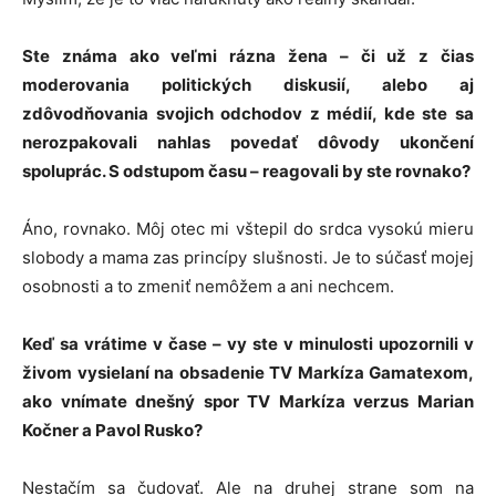
Ste známa ako veľmi rázna žena – či už z čias
moderovania politických diskusií, alebo aj
zdôvodňovania svojich odchodov z médií, kde ste sa
nerozpakovali nahlas povedať dôvody ukončení
spoluprác. S odstupom času – reagovali by ste rovnako?
Áno, rovnako. Môj otec mi vštepil do srdca vysokú mieru
slobody a mama zas princípy slušnosti. Je to súčasť mojej
osobnosti a to zmeniť nemôžem a ani nechcem.
Keď sa vrátime v čase – vy ste v minulosti upozornili v
živom vysielaní na obsadenie TV Markíza Gamatexom,
ako vnímate dnešný spor TV Markíza verzus Marian
Kočner a Pavol Rusko?
Nestačím sa čudovať. Ale na druhej strane som na