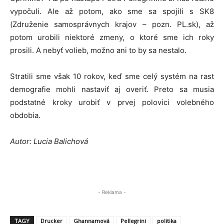
vypočuli. Ale až potom, ako sme sa spojili s SK8
(Združenie samosprávnych krajov – pozn. PL.sk), až
potom urobili niektoré zmeny, o ktoré sme ich roky
prosili. A nebyť volieb, možno ani to by sa nestalo.
Stratili sme však 10 rokov, keď sme celý systém na rast
demografie mohli nastaviť aj overiť. Preto sa musia
podstatné kroky urobiť v prvej polovici volebného
obdobia.
Autor: Lucia Balichová
- Reklama -
TAGY
Drucker
Ghannamová
Pellegrini
politika