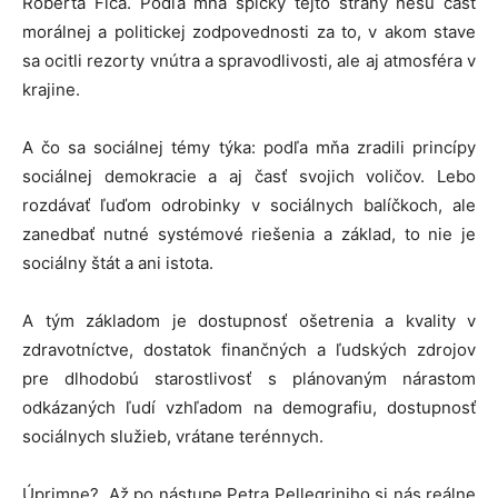
Roberta Fica. Podľa mňa špičky tejto strany nesú časť
morálnej a politickej zodpovednosti za to, v akom stave
sa ocitli rezorty vnútra a spravodlivosti, ale aj atmosféra v
krajine.
A čo sa sociálnej témy týka: podľa mňa zradili princípy
sociálnej demokracie a aj časť svojich voličov. Lebo
rozdávať ľuďom odrobinky v sociálnych balíčkoch, ale
zanedbať nutné systémové riešenia a základ, to nie je
sociálny štát a ani istota.
A tým základom je dostupnosť ošetrenia a kvality v
zdravotníctve, dostatok finančných a ľudských zdrojov
pre dlhodobú starostlivosť s plánovaným nárastom
odkázaných ľudí vzhľadom na demografiu, dostupnosť
sociálnych služieb, vrátane terénnych.
Úprimne? Až po nástupe Petra Pellegriniho si nás reálne