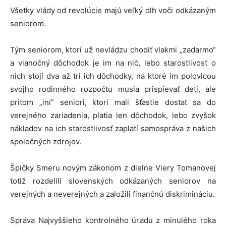
Všetky vlády od revolúcie majú veľký dlh voči odkázaným
seniorom.
Tým seniorom, ktorí už nevládzu chodiť vlakmi „zadarmo“
a vianočný dôchodok je im na nič, lebo starostlivosť o
nich stojí dva až tri ich dôchodky, na ktoré im polovicou
svojho rodinného rozpočtu musia prispievať deti, ale
pritom „iní“ seniori, ktorí mali šťastie dostať sa do
verejného zariadenia, platia len dôchodok, lebo zvyšok
nákladov na ich starostlivosť zaplatí samospráva z našich
spoločných zdrojov.
Špičky Smeru novým zákonom z dielne Viery Tomanovej
totiž rozdelili slovenských odkázaných seniorov na
verejných a neverejných a založili finančnú diskrimináciu.
Správa Najvyššieho kontrolného úradu z minulého roka