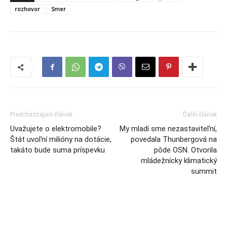
rozhovor
Smer
Predchádzajúci článok
Ďalší článok
Uvažujete o elektromobile?
My mladí sme nezastaviteľní,
Štát uvoľní milióny na dotácie,
povedala Thunbergová na
takáto bude suma príspevku
pôde OSN. Otvorila
mládežnícky klimatický
summit