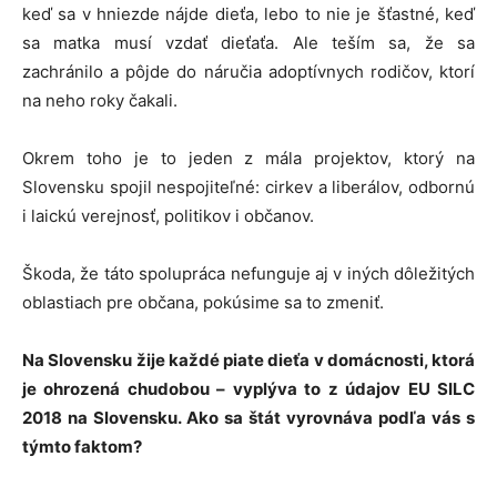
keď sa v hniezde nájde dieťa, lebo to nie je šťastné, keď
sa matka musí vzdať dieťaťa. Ale teším sa, že sa
zachránilo a pôjde do náručia adoptívnych rodičov, ktorí
na neho roky čakali.
Okrem toho je to jeden z mála projektov, ktorý na
Slovensku spojil nespojiteľné: cirkev a liberálov, odbornú
i laickú verejnosť, politikov i občanov.
Škoda, že táto spolupráca nefunguje aj v iných dôležitých
oblastiach pre občana, pokúsime sa to zmeniť.
Na Slovensku žije každé piate dieťa v domácnosti, ktorá
je ohrozená chudobou – vyplýva to z údajov EU SILC
2018 na Slovensku. Ako sa štát vyrovnáva podľa vás s
týmto faktom?