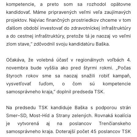
kompetencie, a preto som sa rozhodol opätovne
kandidovať. Máme pripravených veľmi veľa zaujímavých
projektov. Najviac finančných prostriedkov chceme v tom
ďalšom období investovať do zdravotníckej infraštruktúry
a do cestnej infraštruktúry, pretože tá je naozaj vo veľmi
zlom stave,“ zdôvodnil svoju kandidatúru Baška.
Očakáva, že volebná účasť v regionálnych voľbách 4.
novembra bude vyššia ako pred štyrmi rokmi. „Počas
štyroch rokov sme sa naozaj snažili robiť kampaň,
vysvetľovať ľuďom, o čom sú kompetencie
samosprávneho kraja,“ doplnil predseda TSK.
Na predsedu TSK kandiduje Baška s podporou strán
Smer–SD, Most-Híd a Strany zelených. Rovnaká koalícia
je vytvorená aj na poslancov Trenčianskeho
samosprávneho kraja. Doterajší počet 45 poslancov TSK