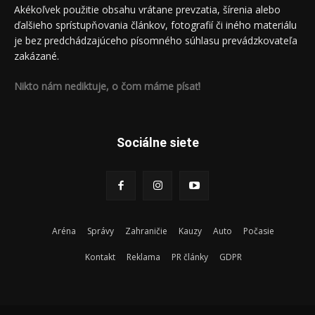
Akékoľvek použitie obsahu vrátane prevzatia, šírenia alebo
ďalšieho sprístupňovania článkov, fotografií či iného materiálu
je bez predchádzajúceho písomného súhlasu prevádzkovateľa
zakázané.
Nikto nám nediktuje, o čom máme písať!
Sociálne siete
Aréna
Správy
Zahraničie
Kauzy
Auto
Počasie
Kontakt
Reklama
PR články
GDPR