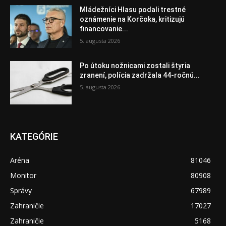
Mládežníci Hlasu podali trestné
oznámenie na Korčoka, kritizujú
financovanie...
5. augusta 2026
Po útoku nožnicami zostali štyria
zranení, polícia zadržala 44-ročnú...
5. augusta 2026
KATEGÓRIE
Aréna
81046
Monitor
80908
Správy
67989
Zahraničie
17027
Zahraničie
5168