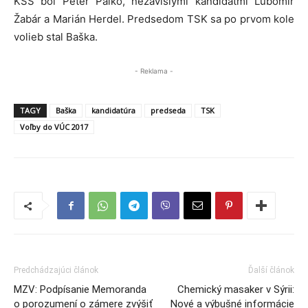
KSS bol Peter Palko, nezávislými kandidátmi Ľubomír
Žabár a Marián Herdel. Predsedom TSK sa po prvom kole
volieb stal Baška.
- Reklama -
TAGY
Baška
kandidatúra
predseda
TSK
Voľby do VÚC 2017
Predchádzajúci článok
Ďalší článok
MZV: Podpísanie Memoranda
Chemický masaker v Sýrii:
o porozumení o zámere zvýšiť
Nové a výbušné informácie