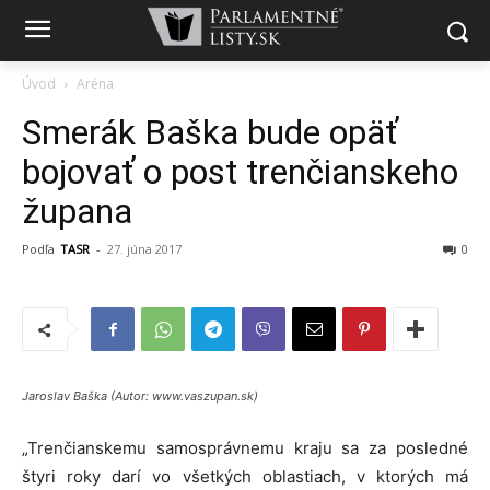
Úvod
Aréna
Smerák Baška bude opäť
bojovať o post trenčianskeho
župana
Podľa
TASR
-
27. júna 2017
0
Jaroslav Baška (Autor: www.vaszupan.sk)
„Trenčianskemu samosprávnemu kraju sa za posledné
štyri roky darí vo všetkých oblastiach, v ktorých má