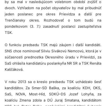
by sa mal v nasledujúcom volebnom období zvýšiť o
dvoch. Vzhľadom na počet obyvateľov by mal pribudnúť
jeden poslanec pre okres Prievidza a ďalší pre
Trenčiansky okres. Rozhodovať o tom budú na
pondelkovom (3. 7.) zasadnutí poslanci zastupiteľstva
TSK.
O funkciu predsedu TSK majú záujem i ďalší kandidáti.
SNS chce nominovať Silviu Sivákovú Nemcovú, ktorá je v
súčasnosti prednostka Okresného úradu v Prievidzi, za
SaS ohlásila kandidatúru poslankyňa NR SR a TSK Renáta
Kaščáková.
V roku 2013 sa o kreslo predsedu TSK uchádzalo šesť
kandidátov. Za Smer-SD Baška, za koalíciu KDH, OKS,
SaS, NOVA, Most-Híd, SDKÚ–DS Jozef Lohyňa, za
koalíciu Zmena zdola a DÚ Juraj Smatana, kandidátom