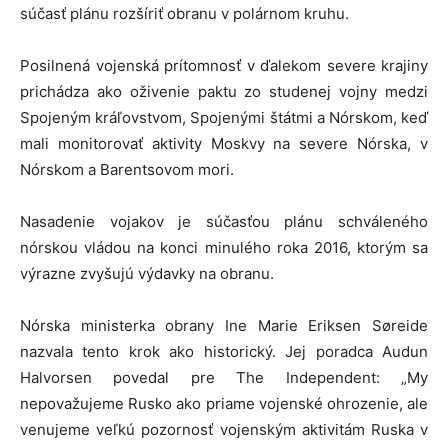
súčasť plánu rozšíriť obranu v polárnom kruhu.
Posilnená vojenská prítomnosť v ďalekom severe krajiny
prichádza ako oživenie paktu zo studenej vojny medzi
Spojeným kráľovstvom, Spojenými štátmi a Nórskom, keď
mali monitorovať aktivity Moskvy na severe Nórska, v
Nórskom a Barentsovom mori.
Nasadenie vojakov je súčasťou plánu schváleného
nórskou vládou na konci minulého roka 2016, ktorým sa
výrazne zvyšujú výdavky na obranu.
Nórska ministerka obrany Ine Marie Eriksen Søreide
nazvala tento krok ako historický. Jej poradca Audun
Halvorsen povedal pre The Independent: „My
nepovažujeme Rusko ako priame vojenské ohrozenie, ale
venujeme veľkú pozornosť vojenským aktivitám Ruska v