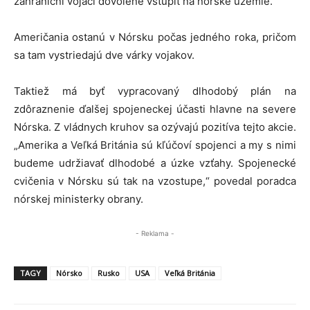
zahraniční vojaci dovolené vstúpiť na nórske územie.
Američania ostanú v Nórsku počas jedného roka, pričom
sa tam vystriedajú dve várky vojakov.
Taktiež má byť vypracovaný dlhodobý plán na
zdôraznenie ďalšej spojeneckej účasti hlavne na severe
Nórska. Z vládnych kruhov sa ozývajú pozitíva tejto akcie.
„Amerika a Veľká Británia sú kľúčoví spojenci a my s nimi
budeme udržiavať dlhodobé a úzke vzťahy. Spojenecké
cvičenia v Nórsku sú tak na vzostupe,“ povedal poradca
nórskej ministerky obrany.
- Reklama -
TAGY
Nórsko
Rusko
USA
Veľká Británia