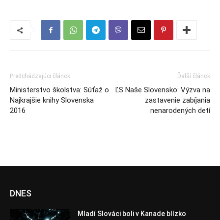
Predchádzajúci článok
Ďalší článok
Ministerstvo školstva: Súťaž o
ĽS Naše Slovensko: Výzva na
Najkrajšie knihy Slovenska
zastavenie zabíjania
2016
nenarodených detí
DNES
Mladí Slováci boli v Kanade blízko