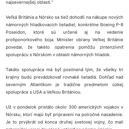
najsevernejšej oblasti.“
Veľká Británia a Nórsko sa tiež dohodli na nákupe nových
námorných hliadkovacích lietadiel, konkrétne Boeing P-8
Poseidon, ktoré sú určené aj na vedenie
protiponorkového boja. Minister obrany Veľkej Británie
povedal, že takéto opatrenia pomôžu zintenzívniť
spoluprácu s Nórskom v oblasti námorných hliadok.
Takáto spolupráca má byť posilnená tým, že všetky tri
krajiny budú prevádzkovať rovnaké lietadlá. Dohľad nad
severným Atlantikom je tradične predmetom úzkej
spolupráce s USA a Veľkou Britániou.
Už v pondelok pristálo okolo 300 amerických vojakov v
Nórsku, ktorí majú byť pripravení na polročné nasadenie.
Je to prvýkrát od konca druhej svetovej vojny, čo mali