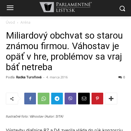
Úvod
Aréna
Miliardový obchvat so starou
známou firmou. Váhostav je
opäť v hre, problémov sa vraj
báť netreba
Podľa
Radka Turoňová
-
4. marca 2016
0
Ilustračné foto: Váhostav (Autor: SITA)
Výstavbu diaľnice R7 a D4 zverila vláda do rúk konzorciu