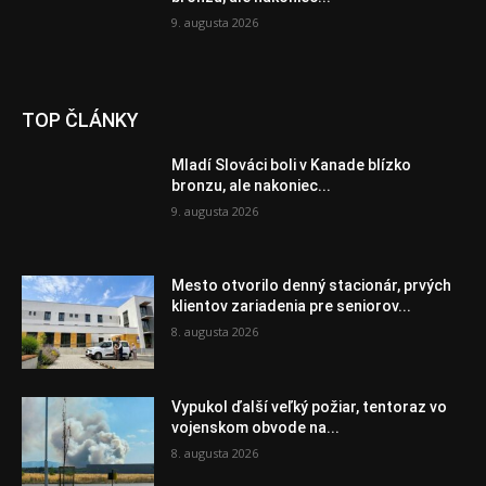
9. augusta 2026
TOP ČLÁNKY
Mladí Slováci boli v Kanade blízko
bronzu, ale nakoniec...
9. augusta 2026
Mesto otvorilo denný stacionár, prvých
klientov zariadenia pre seniorov...
8. augusta 2026
Vypukol ďalší veľký požiar, tentoraz vo
vojenskom obvode na...
8. augusta 2026