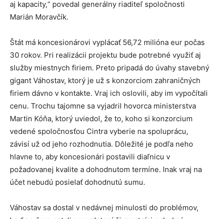
aj kapacity,“ povedal generálny riaditeľ spoločnosti
Marián Moravčík.
Štát má koncesionárovi vyplácať 56,72 milióna eur počas
30 rokov. Pri realizácii projektu bude potrebné využiť aj
služby miestnych firiem. Preto pripadá do úvahy stavebný
gigant Váhostav, ktorý je už s konzorciom zahraničných
firiem dávno v kontakte. Vraj ich oslovili, aby im vypočítali
cenu. Trochu tajomne sa vyjadril hovorca ministerstva
Martin Kóňa, ktorý uviedol, že to, koho si konzorcium
vedené spoločnosťou Cintra vyberie na spoluprácu,
závisí už od jeho rozhodnutia. Dôležité je podľa neho
hlavne to, aby koncesionári postavili diaľnicu v
požadovanej kvalite a dohodnutom termíne. Inak vraj na
účet nebudú posielať dohodnutú sumu.
Váhostav sa dostal v nedávnej minulosti do problémov,