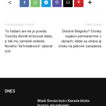
Predchádzajúci článok
Ďalší článok
To hádam ani nie je pravda.
Dnešné Belgicko? Stovky
Turecký denník kritizoval vládu,
vojakov permanentne v
a tak mu vymenili vedenie.
uliciach, vláda sa obáva aj
Nového “šéfredaktora” vyberal
útoku na jadrové zariadenia
súd
DNES
Mladí Slováci boli v Kanade blízko
bronzu, ale nakoniec...