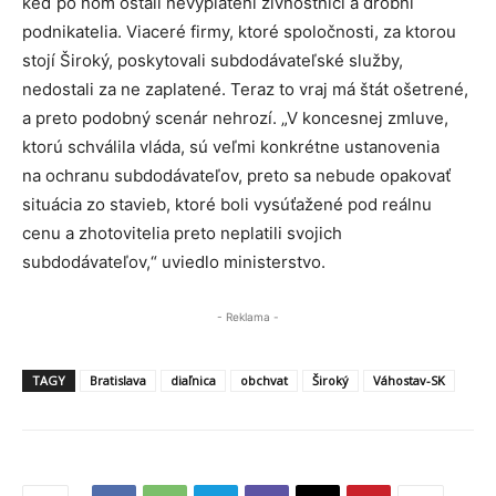
keď po ňom ostali nevyplatení živnostníci a drobní
podnikatelia. Viaceré firmy, ktoré spoločnosti, za ktorou
stojí Široký, poskytovali subdodávateľské služby,
nedostali za ne zaplatené. Teraz to vraj má štát ošetrené,
a preto podobný scenár nehrozí. „V koncesnej zmluve,
ktorú schválila vláda, sú veľmi konkrétne ustanovenia
na ochranu subdodávateľov, preto sa nebude opakovať
situácia zo stavieb, ktoré boli vysúťažené pod reálnu
cenu a zhotovitelia preto neplatili svojich
subdodávateľov,“ uviedlo ministerstvo.
- Reklama -
TAGY
Bratislava
diaľnica
obchvat
Široký
Váhostav-SK