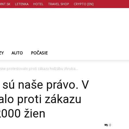
NT.SK
LETENKA
HOTEL
TRAVEL SHOP
CRYPTO [EN]
ZY
AUTO
POČASIE
sne protestovalo proti zákazu hidžábu zhruba...
sú naše právo. V
lo proti zákazu
2000 žien
0