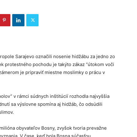
opole Sarajevo označili nosenie hidžábu za jedno zo
iek protestného pochodu je takýto zákaz “útokom voči
o zámerom je pripraviť miestne moslimky o prácu v
v” v rámci súdnych inštitúcií rozhodla najvyššia
nutí sa výslovne spomína aj hidžáb, čo odsúdili
slimov.
8 milióna obyvateľov Bosny, zvyšok tvoria prevažne
vyznania. V čase, keď bola Bosna súčasťou