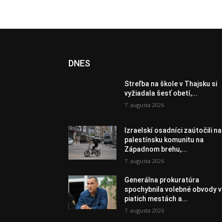
DNES
Streľba na škole v Thajsku si
vyžiadala šesť obetí,...
7. augusta 2026
Izraelskí osadníci zaútočili na
palestínsku komunitu na
Západnom brehu,...
7. augusta 2026
Generálna prokuratúra
spochybnila volebné obvody v
piatich mestách a...
7. augusta 2026