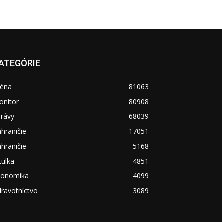
ATEGÓRIE
réna
81063
onitor
80908
právy
68039
hraničie
17051
hraničie
5168
tulka
4851
konomika
4099
ravotníctvo
3089