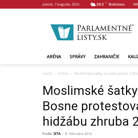
C
piatok, 7 augusta, 2026
MM
29.2
Bratislava
ARÉNA
SPRÁVY
ZAHRANIČIE
KAU
Úvod
Aréna
Moslimské šatky sú naše právo. V Bo
Moslimské šatky 
Bosne protestova
hidžábu zhruba 
Podľa
SITA
-
8. februára 2016