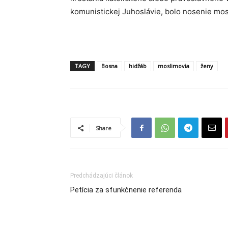
komunistickej Juhoslávie, bolo nosenie mo
TAGY
Bosna
hidžáb
moslimovia
ženy
Share
Predchádzajúci článok
Petícia za sfunkčnenie referenda