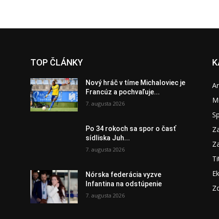
TOP ČLÁNKY
K
Nový hráč v tíme Michaloviec je
A
Francúz a pochvaľuje...
M
7. augusta 2026
S
Za
Po 34 rokoch sa spor o časť
sídliska Juh...
Za
7. augusta 2026
Ti
E
Nórska federácia vyzve
Infantina na odstúpenie
Zd
7. augusta 2026