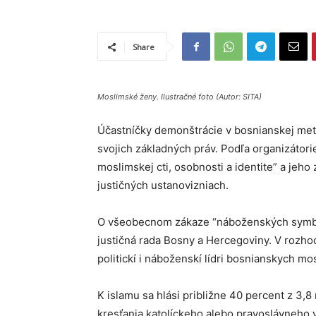
Share
Moslimské ženy. Ilustračné foto (Autor: SITA)
Účastníčky demonštrácie v bosnianskej metr
svojich základných práv. Podľa organizátor
moslimskej cti, osobnosti a identite” a jeh
justičných ustanovizniach.
O všeobecnom zákaze “náboženských symbolo
justičná rada Bosny a Hercegoviny. V rozhod
politickí i náboženskí lídri bosnianskych mo
K islamu sa hlási približne 40 percent z 3,
kresťania katolíckeho alebo pravoslávneho 