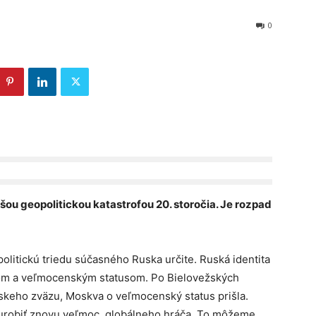
0
čš
ou
geopolitick
ou katastrofou
20. storočia. Je rozpad
politickú triedu súčasného Ruska určite. Ruská identita
zmom a veľmocenským statusom. Po Bielovežských
tskeho zväzu, Moskva o veľmocenský status prišla.
a urobiť znovu veľmoc, globálneho hráča. To môžeme