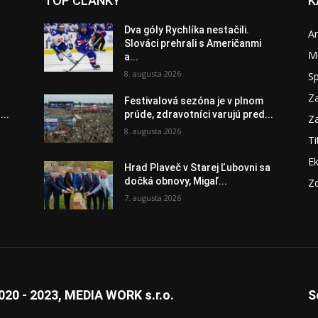
TOP ČLÁNKY
K
Dva góly Rychlíka nestačili.
A
Slováci prehrali s Američanmi
M
a...
8. augusta 2026
S
Za
Festivalová sezóna je v plnom
...
prúde, zdravotníci varujú pred...
Za
8. augusta 2026
Ti
E
Hrad Plaveč v Starej Ľubovni sa
dočká obnovy, Migaľ...
Zd
7. augusta 2026
020 - 2023, MEDIA WORK s.r.o.
S