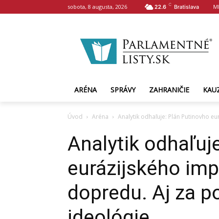
C
sobota, 8 augusta, 2026
M
22.6
Bratislava
ARÉNA
SPRÁVY
ZAHRANIČIE
KAU
Úvod
Aréna
Analytik odhaľuje: Plán Putinovho eu
Analytik odhaľuj
eurázijského imp
dopredu. Aj za p
ideológie