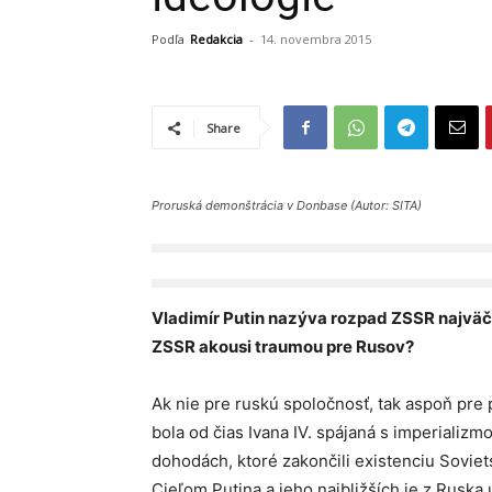
Podľa
Redakcia
-
14. novembra 2015
Share
Proruská demonštrácia v Donbase (Autor: SITA)
V
ladimír Putin nazýva rozpad ZSSR najvä
ZSSR akousi traum
ou
pre Rusov?
Ak nie pre ruskú spoločnosť, tak aspoň pre 
bola od čias Ivana IV. spájaná s imperiali
dohodách, ktoré zakončili existenciu Sovie
Cieľom Putina a jeho najbližších je z Rusk