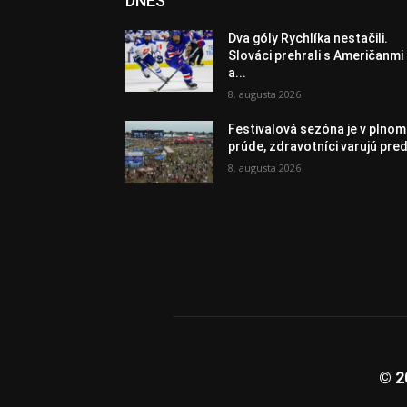
DNES
Dva góly Rychlíka nestačili.
Slováci prehrali s Američanmi
a...
8. augusta 2026
Festivalová sezóna je v plnom
prúde, zdravotníci varujú pred
8. augusta 2026
© 2