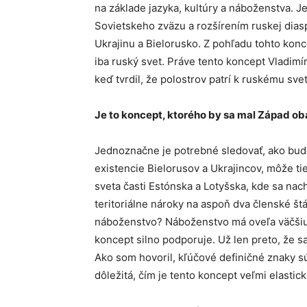
na základe jazyka, kultúry a náboženstva. J
Sovietskeho zväzu a rozšírením ruskej dia
Ukrajinu a Bielorusko. Z pohľadu tohto konc
iba ruský svet. Práve tento koncept Vladimír
keď tvrdil, že polostrov patrí k ruskému sve
J
e to koncept, ktor
é
ho
by sa mal Západ ob
Jednoznačne je potrebné sledovať, ako bud
existencie Bielorusov a Ukrajincov, môže ti
sveta časti Estónska a Lotyšska, kde sa na
teritoriálne nároky na aspoň dva členské št
náboženstvo? Náboženstvo má oveľa väčšiu 
koncept silno podporuje. Už len preto, že 
Ako som hovoril, kľúčové definičné znaky sú 
dôležitá, čím je tento koncept veľmi elastic