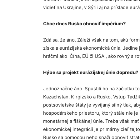
vidieť na Ukrajine, v Sýrii aj na príklade eurá
Chce dnes Rusko obnoviť impérium?
Zdá sa, že áno. Záleží však na tom, akú formu
získala eurázijská ekonomická únia. Jedine
hráčmi ako Čína, EÚ či USA , ako rovný s r
Hýbe sa projekt eurázijskej únie dopredu?
Jednoznačne áno. Spustili ho na začiatku to
Kazachstan, Kirgizsko a Rusko. Vstup Tadžik
postsovietske štáty je vyvíjaný silný tlak, ab
hospodárskeho priestoru, ktorý stále nie je
monetárnej a fiškálnej únie. Treba však mať 
ekonomickej integrácii je primárny cieľ tejto
Rusko sa pomocou neho snaží obnoviť strate