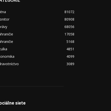
ATEGÓRIE
réna
81072
onitor
80908
právy
68056
hraničie
17058
hraničie
5168
tulka
4851
konomika
4099
ravotníctvo
3089
ociálne siete