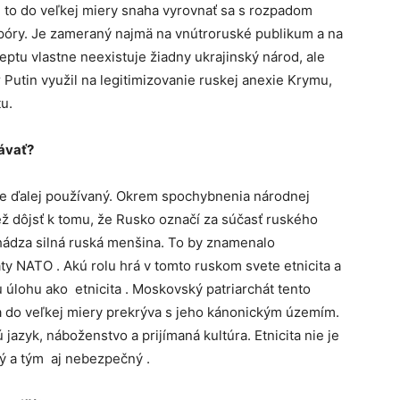
e to do veľkej miery snaha vyrovnať sa s rozpadom
spóry. Je zameraný najmä na vnútroruské publikum a na
eptu vlastne neexistuje žiadny ukrajinský národ, ale
 Putin využil na legitimizovanie ruskej anexie Krymu,
tu.
ávať
?
e ďalej používaný. Okrem spochybnenia národnej
ež dôjsť k tomu, že Rusko označí za súčasť ruského
chádza silná ruská menšina. To by znamenalo
áty NATO . Akú rolu hrá v tomto ruskom svete etnicita a
úlohu ako etnicita . Moskovský patriarchát tento
sa do veľkej miery prekrýva s jeho kánonickým územím.
jazyk, náboženstvo a prijímaná kultúra. Etnicita nie je
ký a tým aj nebezpečný .