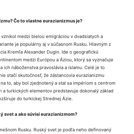
nizmu? Čo to vlastne eurazianizmus je?
 vznikol medzi bielou emigráciou v dvadsiatych a
variante je populárny aj v súčasnom Rusku. Hlavným z
ia Kremľa Alexander Dugin. Ide o geografickú
 kontinentom medzi Európou a Áziou, ktorý sa vyznačuje
 ich náboženstva pravoslávia a islamu. Celé je to
nie stačí skutočnosť, že zástancovia eurazianizmu
ý na to, aby bol zjednotený a stal sa impériom s centrom
h a turkických elementov predstavuje dokonalý základ
rozširuje do turkickej Strednej Ázie.
ský svet a ako súvisí eurazianizmom?
 dnešnom Rusku. Ruský svet je podľa neho definovaný