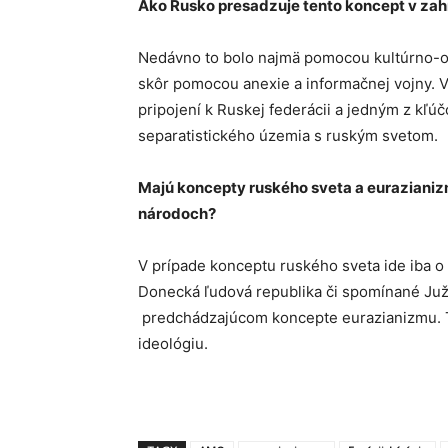
A
ko Rusko presadzuje tento koncept v zah
Nedávno to bolo najmä pomocou kultúrno-osv
skôr pomocou anexie a informačnej vojny.
pripojení k Ruskej federácii a jedným z kľú
separatistického územia s ruským svetom.
Majú koncepty ruského sveta a eurazianiz
národoch?
V prípade konceptu ruského sveta ide iba o
Donecká ľudová republika či spomínané Južn
predchádzajúcom koncepte eurazianizmu. T
ideológiu.