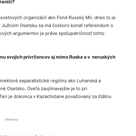
raničí?
etových organizácií ako Fond Russkij Mir, dnes to je
 V Južnom Osetsku sa má čoskoro konať referendum o
čových argumentov je práve spolupatričnosť tohto
mu svojich prívržencov aj mimo Ruska a v neruských
 niektoré separatistické regióny ako Luhanská a
é Osetsko. Oveľa zaujímavejšie je to pri
en je dokonca v Kazachstane považovaný za štátnu
- Reklama -