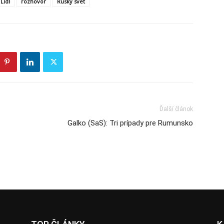
Lídl
rozhovor
Ruský svet
Ďalší článok
Galko (SaS): Tri prípady pre Rumunsko