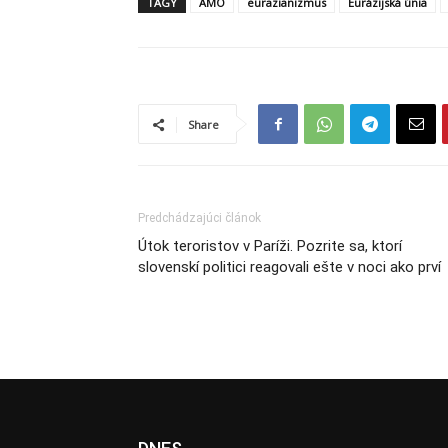
TAGY
AMO
eurazianizmus
Eurázijská únia
Share
Predchádzajúci článok
Útok teroristov v Paríži. Pozrite sa, ktorí
slovenskí politici reagovali ešte v noci ako prví