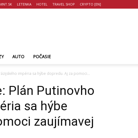
MNT.SK
LETENKA
HOTEL
TRAVEL SHOP
CRYPTO [EN]
ZY
AUTO
POČASIE
rázijského impéria sa hýbe dopredu. Aj za pomoci...
e: Plán Putinovho
éria sa hýbe
omoci zaujímavej