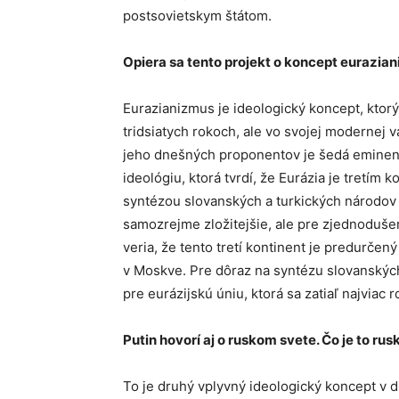
postsovietskym štátom.
Opiera sa tento projekt o koncept eurazia
Eurazianizmus je ideologický koncept, ktorý
tridsiatych rokoch, ale vo svojej modernej 
jeho dnešných proponentov je šedá eminenc
ideológiu, ktorá tvrdí, že Eurázia je tretím
syntézou slovanských a turkických národov a
samozrejme zložitejšie, ale pre zjednoduše
veria, že tento tretí kontinent je predurčen
v Moskve. Pre dôraz na syntézu slovanskýc
pre eurázijskú úniu, ktorá sa zatiaľ najviac 
Putin hovorí aj o ruskom svete. Čo je to ru
To je druhý vplyvný ideologický koncept v