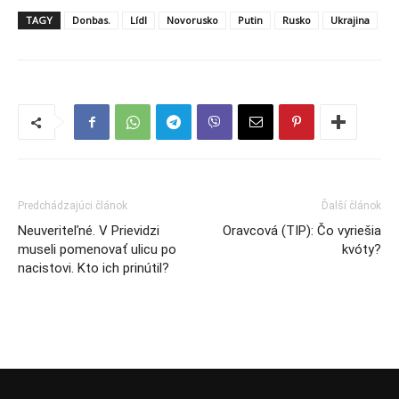
TAGY
Donbas.
Lídl
Novorusko
Putin
Rusko
Ukrajina
Predchádzajúci článok
Ďalší článok
Neuveriteľné. V Prievidzi
Oravcová (TIP): Čo vyriešia
museli pomenovať ulicu po
kvóty?
nacistovi. Kto ich prinútil?