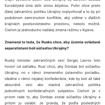
Euroázijská únia skôr úniou ázijskou. Putin chce preto
ďalej zahraničnú politiku Ukrajiny ovplyvňovať a to by pri
podobnom zamrznutom konflikte, aký vidíme v ďalších
krajinách postsovietskeho priestoru, nebolo možné.
Cieľom je jednoducho naďalej zmena režimu v Kyjeve.
Znamená to teda, že Rusko chce, aby územia ovládané
separatistami boli súčasťou Ukrajiny?
Ruský minister zahraničných vecí Sergej Lavrov toto
hovorí od začiatku. Rusí chcú, aby Donbas bol súčasťou
Ukrajiny, no v rámci zmeneného ústavného poriadku.
Ideálne v rámci nejakej konfederácie, kde by boli až také
absurdné veci ako vlastná zahraničná politika
jednotlivých konfederačných subjektov. Cieľom je v
prvom rade to, aby Donbas zostal súčasťou Ukrajiny a
pritom ju oslabil. Je pravda, že podľa posledných