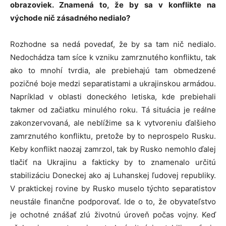
obrazoviek. Znamená to, že by sa v konflikte na
východe nič zásadného nedialo?
Rozhodne sa nedá povedať, že by sa tam nič nedialo.
Nedochádza tam síce k vzniku zamrznutého konfliktu, tak
ako to mnohí tvrdia, ale prebiehajú tam obmedzené
pozičné boje medzi separatistami a ukrajinskou armádou.
Napríklad v oblasti doneckého letiska, kde prebiehali
takmer od začiatku minulého roku. Tá situácia je reálne
zakonzervovaná, ale neblížime sa k vytvoreniu ďalšieho
zamrznutého konfliktu, pretože by to neprospelo Rusku.
Keby konflikt naozaj zamrzol, tak by Rusko nemohlo ďalej
tlačiť na Ukrajinu a fakticky by to znamenalo určitú
stabilizáciu Doneckej ako aj Luhanskej ľudovej republiky.
V praktickej rovine by Rusko muselo týchto separatistov
neustále finančne podporovať. Ide o to, že obyvateľstvo
je ochotné znášať zlú životnú úroveň počas vojny. Keď