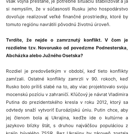
však vojna prestane, je potrebné situáciu stabilizovať a ja
si nemyslím, že v súčasnosti Rusku jeho hospodárstvo
dovoľuje realizovať veľké finančné prostriedky, ktoré by
tomuto regiónu navrátili pôvodnú životnú úroveň.
Tvrdíte, že nejde o zamrznutý konflikt. V čom je
rozdielne tzv. Novorusko od povedzme Podnesterska,
Abcházka alebo Južného Osetska?
Rozdiel je predovšetkým v období, keď tieto konflikty
zamŕzali. Ostatné konflikty zamrzli v 90. rokoch, keď
Rusko bolo príliš slabé na to, aby viac projektovalo svoju
mocenskú pozíciu v zahraničí. Kľúčový je návrat Vladimira
Putina do prezidentského kresla v roku 2012, ktorý sa
odvtedy snaží vytvoriť Euroázijskú úniu. Putin chce, aby
jej členom bola aj Ukrajina, keďže ide o kultúrne a
jazykovo blízky štát, s druhou najväčšou populáciou z
krajín bývalého ZSSR. Bez Ukrajiny by zároveň zostala