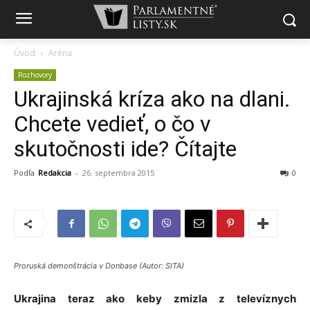
Úvod
Aréna
Rozhovory
Ukrajinská kríza ako na dlani.
Chcete vedieť, o čo v
skutočnosti ide? Čítajte
Podľa
Redakcia
-
26. septembra 2015
0
Proruská demonštrácia v Donbase (Autor: SITA)
Ukrajina teraz ako keby zmizla z televíznych