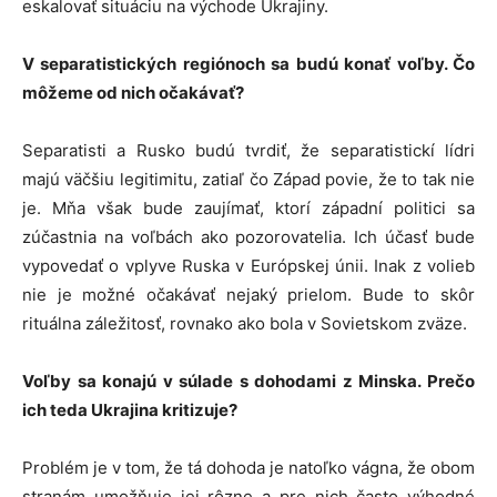
eskalovať situáciu na východe Ukrajiny.
V separatistických regiónoch sa budú konať voľby. Čo
môžeme od nich očakávať?
Separatisti a Rusko budú tvrdiť, že separatistickí lídri
majú väčšiu legitimitu, zatiaľ čo Západ povie, že to tak nie
je. Mňa však bude zaujímať, ktorí západní politici sa
zúčastnia na voľbách ako pozorovatelia. Ich účasť bude
vypovedať o vplyve Ruska v Európskej únii. Inak z volieb
nie je možné očakávať nejaký prielom. Bude to skôr
rituálna záležitosť, rovnako ako bola v Sovietskom zväze.
Voľby sa konajú v súlade s dohodami z Minska. Prečo
ich teda Ukrajina kritizuje?
Problém je v tom, že tá dohoda je natoľko vágna, že obom
stranám umožňuje jej rôzne a pre nich často výhodné