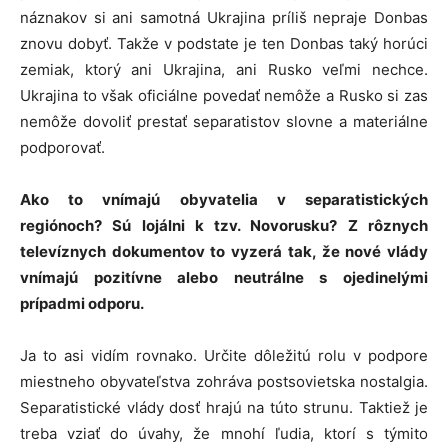
náznakov si ani samotná Ukrajina príliš nepraje Donbas
znovu dobyť. Takže v podstate je ten Donbas taký horúci
zemiak, ktorý ani Ukrajina, ani Rusko veľmi nechce.
Ukrajina to však oficiálne povedať nemôže a Rusko si zas
nemôže dovoliť prestať separatistov slovne a materiálne
podporovať.
Ako to vnímajú obyvatelia v separatistických
regiónoch? Sú lojálni k tzv. Novorusku? Z rôznych
televíznych dokumentov to vyzerá tak, že nové vlády
vnímajú pozitívne alebo neutrálne s ojedinelými
prípadmi odporu.
Ja to asi vidím rovnako. Určite dôležitú rolu v podpore
miestneho obyvateľstva zohráva postsovietska nostalgia.
Separatistické vlády dosť hrajú na túto strunu. Taktiež je
treba vziať do úvahy, že mnohí ľudia, ktorí s týmito