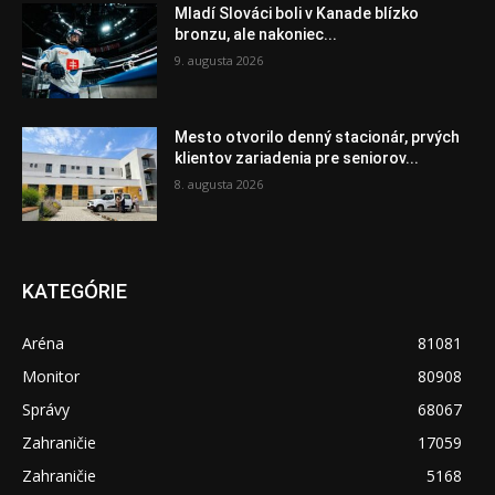
Mladí Slováci boli v Kanade blízko
bronzu, ale nakoniec...
9. augusta 2026
Mesto otvorilo denný stacionár, prvých
klientov zariadenia pre seniorov...
8. augusta 2026
KATEGÓRIE
Aréna
81081
Monitor
80908
Správy
68067
Zahraničie
17059
Zahraničie
5168