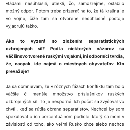
vládami nesúhlasili, utiekli, čo, samozrejme, oslabilo
možný odpor. Potom treba prizerať na to, že tá krajina je
vo vojne, čiže tam sa otvorene nesúhlasné postoje
vyjadrujú ťažko.
Ako to vyzerá so zložením separatistických
ozbrojených síl? Podľa niektorých názorov sú
väčšinovo tvorené ruskými vojakmi, iní odborníci tvrdia,
že, naopak, ide najmä o miestnych obyvateľov. Kto
prevažuje?
Ja sa domnievam, že v rôznych fázach konfliktu tam bolo
väčšie či menšie množstvo príslušníkov ruských
ozbrojených síl. To je nesporné. Ich počet sa zvyšoval vo
chvíli, keď sa rútila obrana separatistov. Nechcel by som
špekulovať o ich percentuálnom podiele, ktorý sa mení v
závislosti od toho, ako veľmi Rusko chce alebo nechce