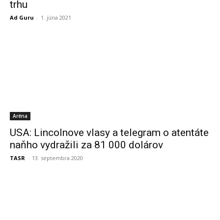
trhu
Ad Guru
-
1. júna 2021
Aréna
USA: Lincolnove vlasy a telegram o atentáte
naňho vydražili za 81 000 dolárov
TASR
-
13. septembra 2020