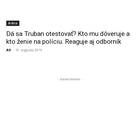
Aréna
Dá sa Truban otestovať? Kto mu dôveruje a
kto ženie na políciu. Reaguje aj odborník
AV
-
10. augusta 2019
- Advertisment -