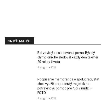
NAJČÍTANEJŠIE
Bol závislý od sledovania porna. Bývalý
olympionik ho sledoval každý deň takmer
20 rokov života
6. augusta 2026
Podpísanie memoranda o spolupráci, štát
chce využiť prepadnutý majetok na
potravinovú pomoc pre ľudí v núdzi –
FOTO
6. augusta 2026