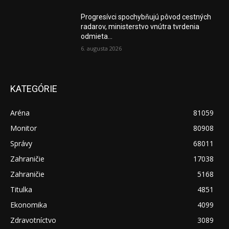
Progresívci spochybňujú pôvod cestných
radarov, ministerstvo vnútra tvrdenia
odmieta...
6. augusta 2026
KATEGÓRIE
Aréna
81059
Monitor
80908
Správy
68011
Zahraničie
17038
Zahraničie
5168
Titulka
4851
Ekonomika
4099
Zdravotníctvo
3089