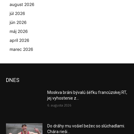
august 2026
júl 2026
jún 2026
máj 2026
apríl 2026
marec 2026
DNES
Moskva bráni bývalú šéfku francúzskej RT,
jej vyhostenie z...
6. augusta 2026
Do dráhy mu vošiel bežec so slúchadlami.
Chára rieši...