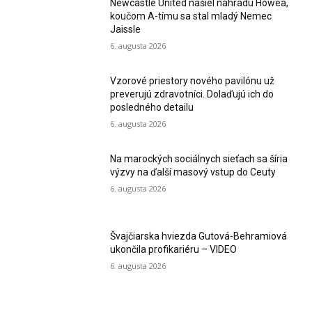
Newcastle United našiel náhradu Howea,
koučom A-tímu sa stal mladý Nemec
Jaissle
6. augusta 2026
Vzorové priestory nového pavilónu už
preverujú zdravotníci. Dolaďujú ich do
posledného detailu
6. augusta 2026
Na marockých sociálnych sieťach sa šíria
výzvy na ďalší masový vstup do Ceuty
6. augusta 2026
Švajčiarska hviezda Gutová-Behramiová
ukončila profikariéru – VIDEO
6. augusta 2026