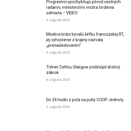
Progresívci spochybňujú pôvod cestných
radarov, ministerstvo vnútra tvrdenia
odmieta – VIDEO
6. augusta 2026
Moskva bráni bývalú šéfku francúzskej RT,
jej vyhostenie z krajiny nazvala
„prenasledovaním“
6. augusta 2026
Tréner Celticu Glasgow podstúpil drobný
zákrok
6. augusta 2026
Do 24 hodín z poľa na pulty COOP Jednoty
6. augusta 2026