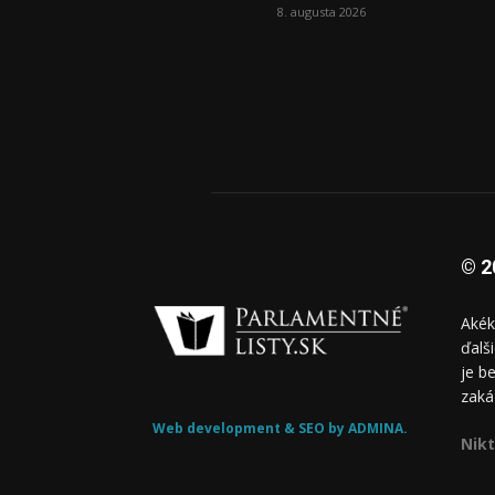
8. augusta 2026
© 2
Akék
ďalš
je b
zaká
Web development & SEO by ADMINA.
Nikt