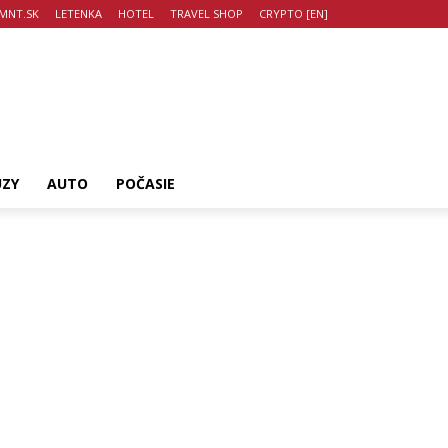
MNT.SK
LETENKA
HOTEL
TRAVEL SHOP
CRYPTO [EN]
UZY
AUTO
POČASIE