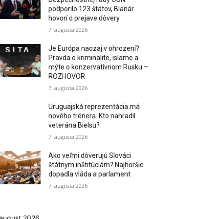
podporilo 123 štátov, Blanár
hovorí o prejave dôvery
7. augusta 2026
Je Európa naozaj v ohrození?
Pravda o kriminalite, islame a
mýte o konzervatívnom Rusku –
ROZHOVOR
7. augusta 2026
Uruguajská reprezentácia má
nového trénera. Kto nahradil
veterána Bielsu?
7. augusta 2026
Ako veľmi dôverujú Slováci
štátnym inštitúciám? Najhoršie
dopadla vláda a parlament
7. augusta 2026
august 2026