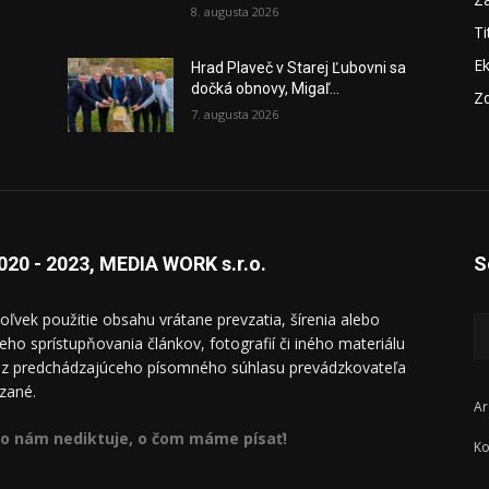
8. augusta 2026
Ti
E
Hrad Plaveč v Starej Ľubovni sa
dočká obnovy, Migaľ...
Zd
7. augusta 2026
020 - 2023, MEDIA WORK s.r.o.
S
oľvek použitie obsahu vrátane prevzatia, šírenia alebo
ieho sprístupňovania článkov, fotografií či iného materiálu
ez predchádzajúceho písomného súhlasu prevádzkovateľa
zané.
Ar
o nám nediktuje, o čom máme písať!
Ko