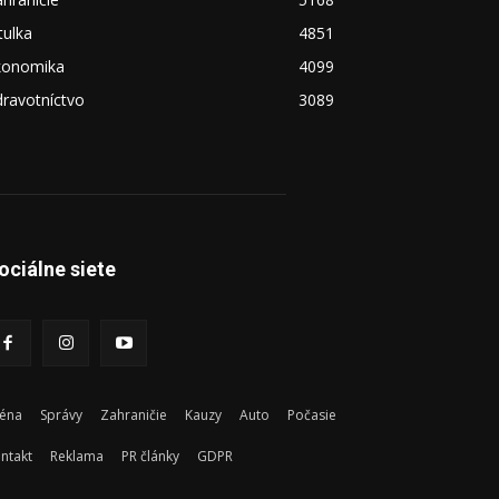
tulka
4851
konomika
4099
ravotníctvo
3089
ociálne siete
éna
Správy
Zahraničie
Kauzy
Auto
Počasie
ntakt
Reklama
PR články
GDPR