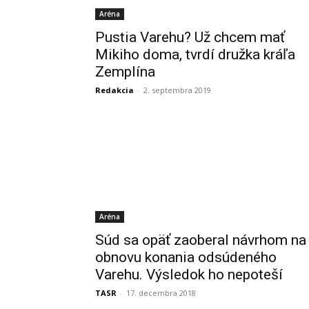
Aréna
Pustia Varehu? Už chcem mať
Mikiho doma, tvrdí družka kráľa
Zemplína
Redakcia
-
2. septembra 2019
Aréna
Súd sa opäť zaoberal návrhom na
obnovu konania odsúdeného
Varehu. Výsledok ho nepoteší
TASR
-
17. decembra 2018