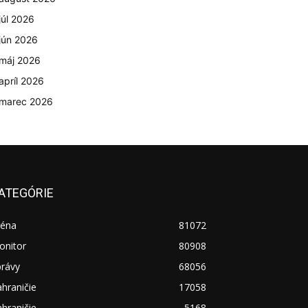
júl 2026
jún 2026
máj 2026
apríl 2026
marec 2026
ATEGÓRIE
réna
81072
onitor
80908
právy
68056
hraničie
17058
hraničie
5168