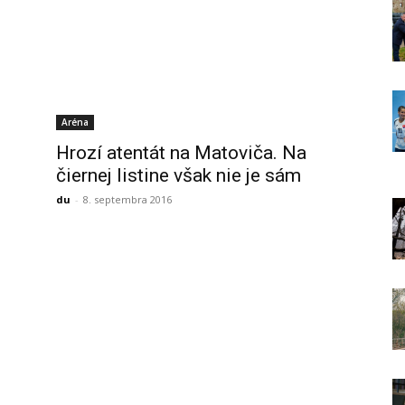
Aréna
Hrozí atentát na Matoviča. Na
čiernej listine však nie je sám
du
-
8. septembra 2016