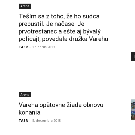
Aréna
Teším sa z toho, že ho sudca
prepustil. Je načase. Je
prvotrestanec a ešte aj bývalý
policajt, povedala družka Varehu
TASR
-
17. apríla 2019
Aréna
Vareha opätovne žiada obnovu
konania
TASR
-
5. decembra 2018