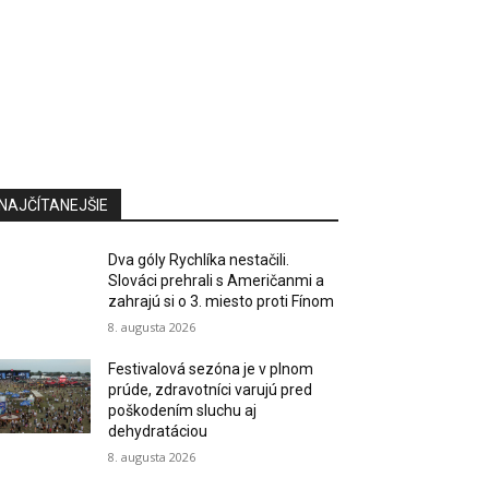
NAJČÍTANEJŠIE
Dva góly Rychlíka nestačili.
Slováci prehrali s Američanmi a
zahrajú si o 3. miesto proti Fínom
8. augusta 2026
Festivalová sezóna je v plnom
prúde, zdravotníci varujú pred
poškodením sluchu aj
dehydratáciou
8. augusta 2026