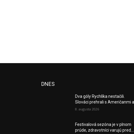
DNES
Dva góly Rychlíka nestačili.
Slováci prehrali s Američanmi a.
8. augusta 2026
Festivalová sezóna je v plnom
prúde, zdravotníci varujú pred...