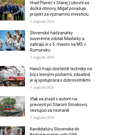
Hrad Plaveč v Starej Ľubovni sa
dočká obnovy, Migaľ považuje
projekt za významnú investíciu
7. augusta 2026
Slovenské hádzanárky
suverénne zdolali Maďarky a
zahrajú si o 5. miesto na MS v
Rumunsku
7. augusta 2026
Hasiči majú dostatok techniky na
boj s lesnými požiarmi, zásadná
je aj spolupráca s dobrovoľníkmi
7. augusta 2026
Vlak sa zrazil s autom na
priecestí pri Starom Smokovci,
cestujúci sa nezranili
7. augusta 2026
Kandidatúru Slovenska do
Bezpečnostnej rady OSN