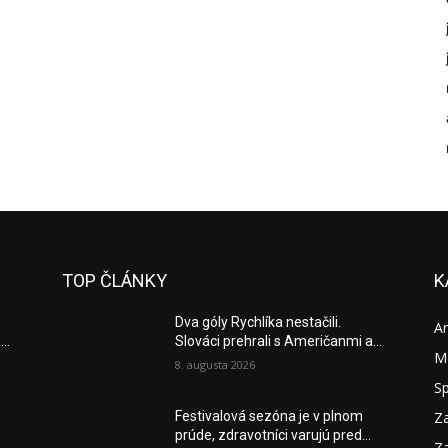
TOP ČLÁNKY
K
Dva góly Rychlíka nestačili.
A
..
Slováci prehrali s Američanmi a...
M
8. augusta 2026
S
Za
Festivalová sezóna je v plnom
prúde, zdravotníci varujú pred...
Za