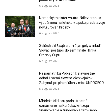
6. augusta 2026
Nemecký minister vnútra: Nález dronu s
výbušninou na letisku v Lipsku predstavuje
novú úroveň hrozby
6. augusta 2026
Selič strelil Švajčiarom štyri góly a mladí
Slováci postúpili do semifinále Hlinka
Gretzky Cupu
6. augusta 2026
Na pamätníku Pobjednik slávnostne
odhalili mená slovenských vojakov.
Zahynuli pri plnení úloh v misii UNPROFOR
5. augusta 2026
Mládežníci Hlasu podali trestné
oznámenie na Korčoka, kritizujú
financovanie a fungovanie firmy jeho