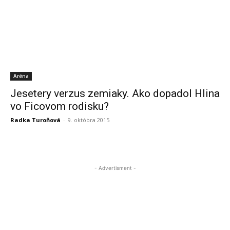
Aréna
Jesetery verzus zemiaky. Ako dopadol Hlina
vo Ficovom rodisku?
Radka Turoňová
-
9. októbra 2015
- Advertisment -