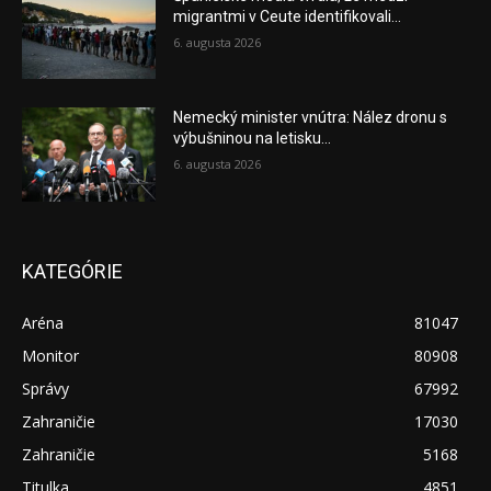
migrantmi v Ceute identifikovali...
6. augusta 2026
Nemecký minister vnútra: Nález dronu s
výbušninou na letisku...
6. augusta 2026
KATEGÓRIE
Aréna
81047
Monitor
80908
Správy
67992
Zahraničie
17030
Zahraničie
5168
Titulka
4851