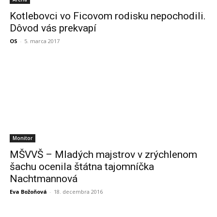
Kotlebovci vo Ficovom rodisku nepochodili.
Dôvod vás prekvapí
OS
-
5. marca 2017
Monitor
MŠVVŠ – Mladých majstrov v zrýchlenom
šachu ocenila štátna tajomníčka
Nachtmannová
Eva Božoňová
-
18. decembra 2016