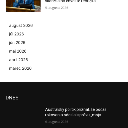
skončila na chvoste rebríčka
5. augusta 2026
august 2026
júl 2026
jún 2026
máj 2026
apríl 2026
marec 2026
DNES
Austrálsky politik priznal, že počas
rokovania odoslal správu „moja...
6. augusta 2026