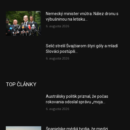
Nemecký minister vnútra: Nález dronu s
výbušninou na letisku...
6. augusta 2026
Selič strelil Švajčiarom štyri góly a mladí
Slováci postúpili...
6. augusta 2026
TOP ČLÁNKY
Austrálsky politik priznal, že počas
rokovania odoslal správu „moja...
6. augusta 2026
Španielske médiá tvrdia, že medzi