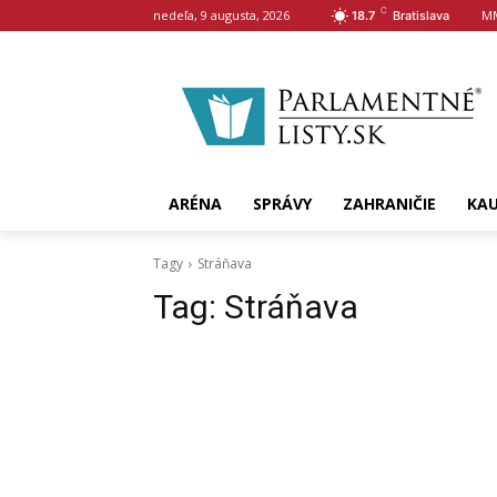
C
nedeľa, 9 augusta, 2026
M
18.7
Bratislava
ARÉNA
SPRÁVY
ZAHRANIČIE
KA
Tagy
Stráňava
Tag:
Stráňava