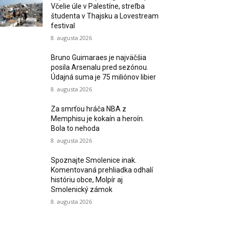
Včelie úle v Palestíne, streľba
študenta v Thajsku a Lovestream
festival
8. augusta 2026
Bruno Guimaraes je najväčšia
posila Arsenalu pred sezónou.
Údajná suma je 75 miliónov libier
8. augusta 2026
Za smrťou hráča NBA z
Memphisu je kokaín a heroín.
Bola to nehoda
8. augusta 2026
Spoznajte Smolenice inak.
Komentovaná prehliadka odhalí
históriu obce, Molpír aj
Smolenický zámok
8. augusta 2026