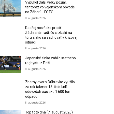
Vypukol ďalší veľký požiar,
tentoraz vo vojenskom obvode
na Záhorí – FOTO
8. augusta 2026
Radšej nosiť ako prosiť.
Záchranár radí, čo si zbaliť na
túru a ako sa zachovať v krízovej
situácii
8. augusta 2026
Japonské slnko zabilo statného
ragbystu z Fidži
8. augusta 2026
Zberný dvor v Dúbravke využilo
za rok takmer 15-tisíc ľudí,
odovzdali viac ako 1 600 ton
odpadu
8. augusta 2026
Top foto dňa (7. august 2026):