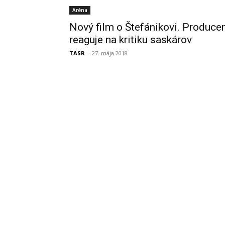
Aréna
Nový film o Štefánikovi. Produce
reaguje na kritiku saskárov
TASR
-
27. mája 2018