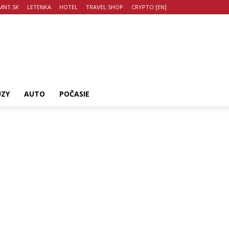
MNT.SK
LETENKA
HOTEL
TRAVEL SHOP
CRYPTO [EN]
UZY
AUTO
POČASIE