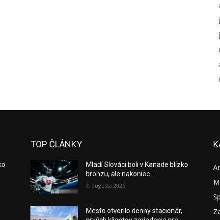
TOP ČLÁNKY
K
ko
Mladí Slováci boli v Kanade blízko
A
bronzu, ale nakoniec...
M
9. augusta 2026
S
Za
Mesto otvorilo denný stacionár,