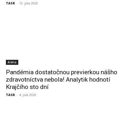
TASR
-
13. júla 2020
Aréna
Pandémia dostatočnou previerkou nášho
zdravotníctva nebola! Analytik hodnotí
Krajčího sto dní
TASR
-
4. júla 2020