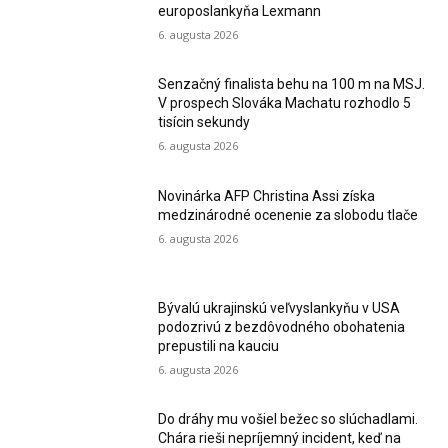
europoslankyňa Lexmann
6. augusta 2026
Senzačný finalista behu na 100 m na MSJ.
V prospech Slováka Machatu rozhodlo 5
tisícin sekundy
6. augusta 2026
Novinárka AFP Christina Assi získa
medzinárodné ocenenie za slobodu tlače
6. augusta 2026
Bývalú ukrajinskú veľvyslankyňu v USA
podozrivú z bezdôvodného obohatenia
prepustili na kauciu
6. augusta 2026
Do dráhy mu vošiel bežec so slúchadlami.
Chára rieši nepríjemný incident, keď na