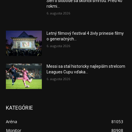
Sen o slobode sa skončil smrťou. Pred 40
rokmi...
6. augusta 2026
Letný filmový festival 4 živly prinesie filmy
o generačných...
6. augusta 2026
Messi sa stal historicky najlepším strelcom
Leagues Cupu vďaka...
6. augusta 2026
KATEGÓRIE
Aréna
81053
Monitor
80908