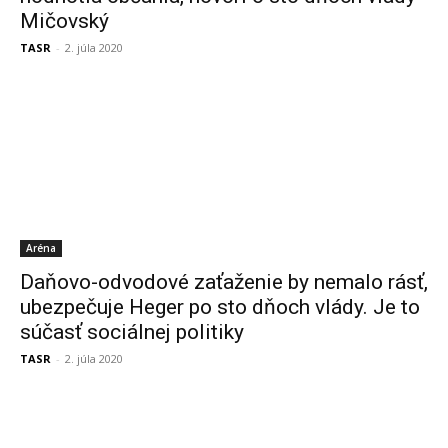
Mičovský
TASR
-
2. júla 2020
Aréna
Daňovo-odvodové zaťaženie by nemalo rásť,
ubezpečuje Heger po sto dňoch vlády. Je to
súčasť sociálnej politiky
TASR
-
2. júla 2020