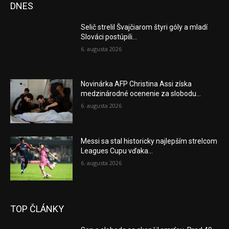
DNES
Selič strelil Švajčiarom štyri góly a mladí
Slováci postúpili...
6. augusta 2026
Novinárka AFP Christina Assi získa
medzinárodné ocenenie za slobodu...
6. augusta 2026
Messi sa stal historicky najlepším strelcom
Leagues Cupu vďaka...
6. augusta 2026
TOP ČLÁNKY