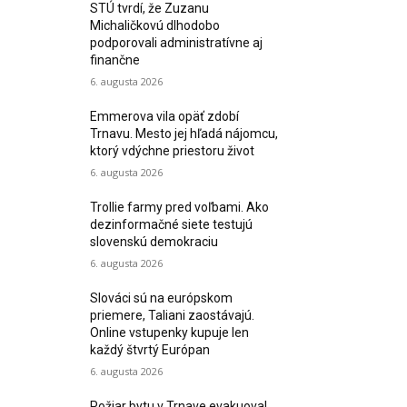
STÚ tvrdí, že Zuzanu
Michaličkovú dlhodobo
podporovali administratívne aj
finančne
6. augusta 2026
Emmerova vila opäť zdobí
Trnavu. Mesto jej hľadá nájomcu,
ktorý vdýchne priestoru život
6. augusta 2026
Trollie farmy pred voľbami. Ako
dezinformačné siete testujú
slovenskú demokraciu
6. augusta 2026
Slováci sú na európskom
priemere, Taliani zaostávajú.
Online vstupenky kupuje len
každý štvrtý Európan
6. augusta 2026
Požiar bytu v Trnave evakuoval