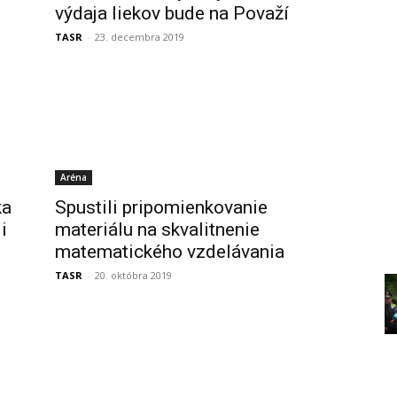
výdaja liekov bude na Považí
TASR
-
23. decembra 2019
Aréna
ka
Spustili pripomienkovanie
i
materiálu na skvalitnenie
matematického vzdelávania
TASR
-
20. októbra 2019