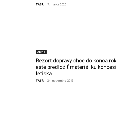
TASR
-
7. marca 2020
Aréna
Rezort dopravy chce do konca ro
ešte predložiť materiál ku koncesi
letiska
TASR
-
24. novembra 2019