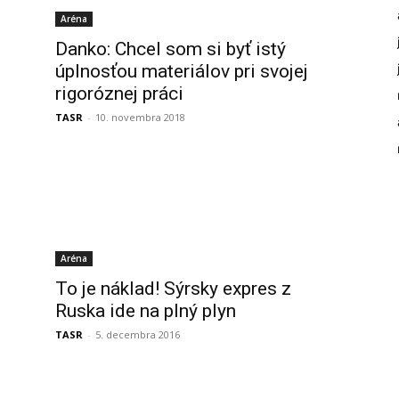
Aréna
Danko: Chcel som si byť istý
úplnosťou materiálov pri svojej
rigoróznej práci
TASR
-
10. novembra 2018
Aréna
To je náklad! Sýrsky expres z
Ruska ide na plný plyn
TASR
-
5. decembra 2016