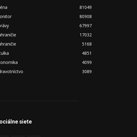
réna
81049
onitor
80908
právy
67997
hraničie
17032
hraničie
5168
tulka
4851
konomika
4099
ravotníctvo
3089
ociálne siete