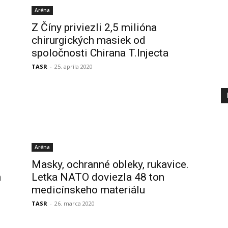
Aréna
l
Z Číny priviezli 2,5 milióna
chirurgických masiek od
spoločnosti Chirana T.Injecta
TASR
-
25. apríla 2020
Aréna
Masky, ochranné obleky, rukavice.
h
Letka NATO doviezla 48 ton
medicínskeho materiálu
TASR
-
26. marca 2020