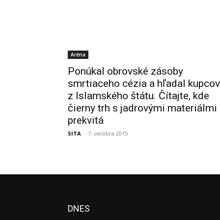
Aréna
Ponúkal obrovské zásoby
smrtiaceho cézia a hľadal kupcov
z Islamského štátu. Čítajte, kde
čierny trh s jadrovými materiálmi
prekvitá
SITA
-
7. októbra 2015
DNES