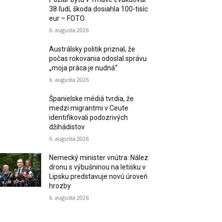
38 ľudí, škoda dosiahla 100-tisíc
eur – FOTO
6. augusta 2026
Austrálsky politik priznal, že
počas rokovania odoslal správu
„moja práca je nudná“
6. augusta 2026
Španielske médiá tvrdia, že
medzi migrantmi v Ceute
identifikovali podozrivých
džihádistov
6. augusta 2026
Nemecký minister vnútra: Nález
dronu s výbušninou na letisku v
Lipsku predstavuje novú úroveň
hrozby
6. augusta 2026