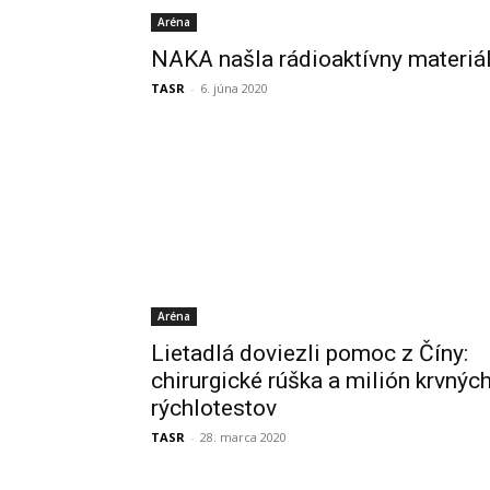
Aréna
NAKA našla rádioaktívny materiá
TASR
-
6. júna 2020
Aréna
Lietadlá doviezli pomoc z Číny:
chirurgické rúška a milión krvnýc
rýchlotestov
TASR
-
28. marca 2020