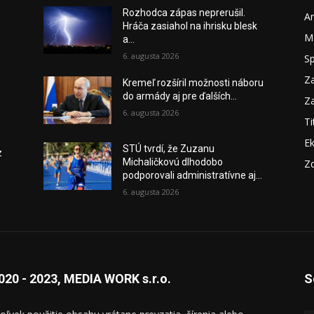
o
Rozhodca zápas neprerušil.
A
Hráča zasiahol na ihrisku blesk
M
a...
6. augusta 2026
S
Za
Kremeľ rozšíril možnosti náboru
do armády aj pre ďalších...
Za
6. augusta 2026
Ti
E
STÚ tvrdí, že Zuzanu
z
Michaličkovú dlhodobo
Zd
podporovali administratívne aj...
6. augusta 2026
020 - 2023, MEDIA WORK s.r.o.
S