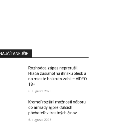
NAJČÍTANEJŠIE
Rozhodca zápas neprerušil.
Hráča zasiahol na ihrisku blesk a
na mieste ho kruto zabil – VIDEO
18+
6. augusta 2026
Kremeľ rozšíril možnosti náboru
do armády aj pre ďalších
páchateľov trestných činov
6. augusta 2026