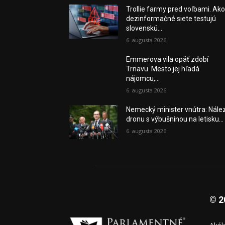
Trollie farmy pred voľbami. Ak
dezinformačné siete testujú
slovenskú...
6. augusta 2026
Emmerova vila opäť zdobí
Trnavu. Mesto jej hľadá
nájomcu,...
6. augusta 2026
Nemecký minister vnútra: Nále
dronu s výbušninou na letisku...
6. augusta 2026
© 2