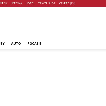
NT.SK
LETENKA
HOTEL
TRAVEL SHOP
CRYPTO [EN]
UZY
AUTO
POČASIE