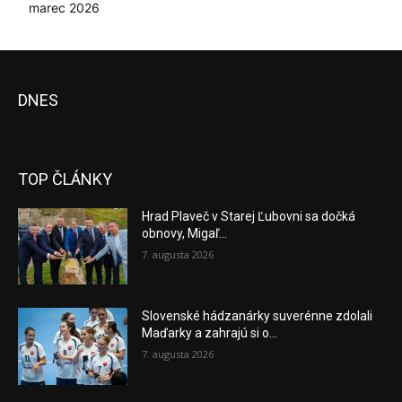
marec 2026
DNES
TOP ČLÁNKY
Hrad Plaveč v Starej Ľubovni sa dočká
obnovy, Migaľ...
7. augusta 2026
Slovenské hádzanárky suverénne zdolali
Maďarky a zahrajú si o...
7. augusta 2026