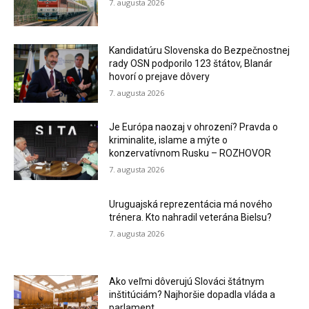
7. augusta 2026
Kandidatúru Slovenska do Bezpečnostnej
rady OSN podporilo 123 štátov, Blanár
hovorí o prejave dôvery
7. augusta 2026
Je Európa naozaj v ohrození? Pravda o
kriminalite, islame a mýte o
konzervatívnom Rusku – ROZHOVOR
7. augusta 2026
Uruguajská reprezentácia má nového
trénera. Kto nahradil veterána Bielsu?
7. augusta 2026
Ako veľmi dôverujú Slováci štátnym
inštitúciám? Najhoršie dopadla vláda a
parlament