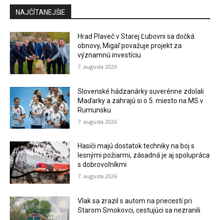
NAJČÍTANEJŠIE
Hrad Plaveč v Starej Ľubovni sa dočká
obnovy, Migaľ považuje projekt za
významnú investíciu
7. augusta 2026
Slovenské hádzanárky suverénne zdolali
Maďarky a zahrajú si o 5. miesto na MS v
Rumunsku
7. augusta 2026
Hasiči majú dostatok techniky na boj s
lesnými požiarmi, zásadná je aj spolupráca
s dobrovoľníkmi
7. augusta 2026
Vlak sa zrazil s autom na priecestí pri
Starom Smokovci, cestujúci sa nezranili