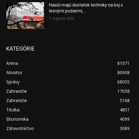
Hasiči majú dostatok techniky na boj s
lesnými požiarmi,...
7. augusta 2026
KATEGÓRIE
Aréna
81071
Monitor
80908
Správy
68055
Zahraničie
17058
Zahraničie
5168
Titulka
4851
Ekonomika
4099
Zdravotníctvo
3089