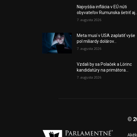
Najvyššia inflácia v EÚ núti
obyvateľov Rumunska šetriť aj..
7. augusta 2026
Meta musí v USA zaplatiť vyše
pol miliardy dolárov...
7. augusta 2026
Vzdali by sa Polaček a Lörinc
kandidatúry na primátora...
7. augusta 2026
© 2
Akék