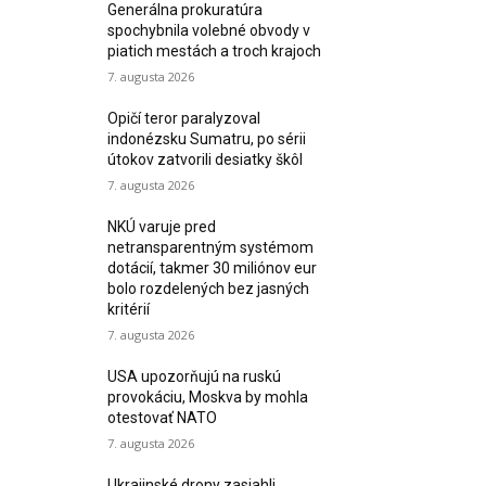
Generálna prokuratúra
spochybnila volebné obvody v
piatich mestách a troch krajoch
7. augusta 2026
Opičí teror paralyzoval
indonézsku Sumatru, po sérii
útokov zatvorili desiatky škôl
7. augusta 2026
NKÚ varuje pred
netransparentným systémom
dotácií, takmer 30 miliónov eur
bolo rozdelených bez jasných
kritérií
7. augusta 2026
USA upozorňujú na ruskú
provokáciu, Moskva by mohla
otestovať NATO
7. augusta 2026
Ukrajinské drony zasiahli