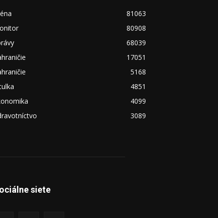
réna
81063
onitor
80908
právy
68039
hraničie
17051
hraničie
5168
tulka
4851
konomika
4099
ravotníctvo
3089
ociálne siete