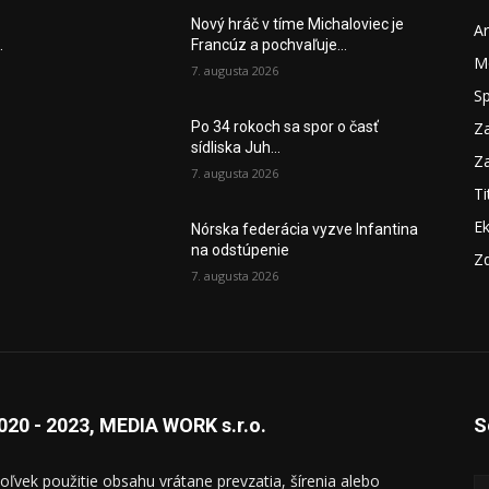
Nový hráč v tíme Michaloviec je
A
.
Francúz a pochvaľuje...
M
7. augusta 2026
S
Za
Po 34 rokoch sa spor o časť
sídliska Juh...
Za
7. augusta 2026
Ti
E
Nórska federácia vyzve Infantina
na odstúpenie
Zd
7. augusta 2026
020 - 2023, MEDIA WORK s.r.o.
S
oľvek použitie obsahu vrátane prevzatia, šírenia alebo