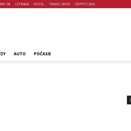
NT.SK
LETENKA
HOTEL
TRAVEL SHOP
CRYPTO [EN]
UZY
AUTO
POČASIE