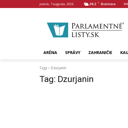
C
piatok, 7 augusta, 2026
MM
29.2
Bratislava
ARÉNA
SPRÁVY
ZAHRANIČIE
KA
Tagy
Dzurjanin
Tag:
Dzurjanin