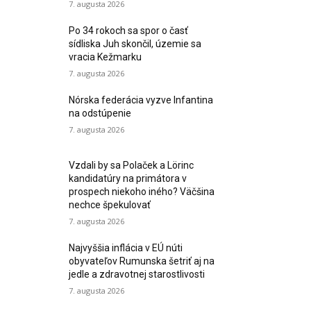
7. augusta 2026
Po 34 rokoch sa spor o časť
sídliska Juh skončil, územie sa
vracia Kežmarku
7. augusta 2026
Nórska federácia vyzve Infantina
na odstúpenie
7. augusta 2026
Vzdali by sa Polaček a Lörinc
kandidatúry na primátora v
prospech niekoho iného? Väčšina
nechce špekulovať
7. augusta 2026
Najvyššia inflácia v EÚ núti
obyvateľov Rumunska šetriť aj na
jedle a zdravotnej starostlivosti
7. augusta 2026