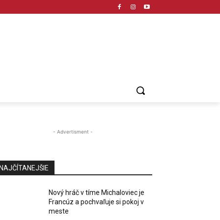
- Advertisment -
NAJČÍTANEJŠIE
Nový hráč v tíme Michaloviec je
Francúz a pochvaľuje si pokoj v
meste