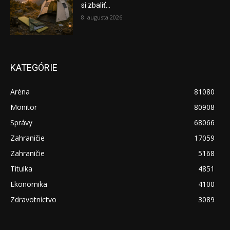
si zbaliť...
8. augusta 2026
KATEGÓRIE
Aréna
81080
Monitor
80908
Správy
68066
Zahraničie
17059
Zahraničie
5168
Titulka
4851
Ekonomika
4100
Zdravotníctvo
3089