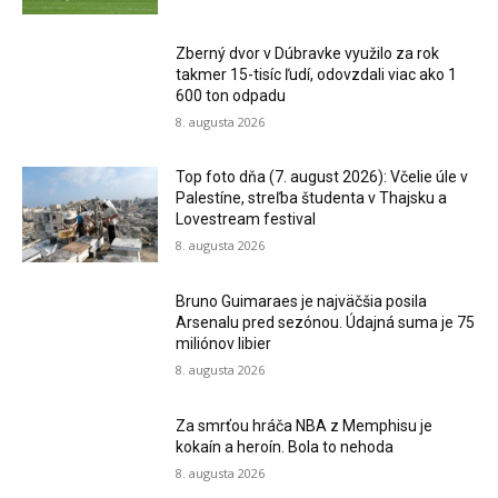
Zberný dvor v Dúbravke využilo za rok
takmer 15-tisíc ľudí, odovzdali viac ako 1
600 ton odpadu
8. augusta 2026
Top foto dňa (7. august 2026): Včelie úle v
Palestíne, streľba študenta v Thajsku a
Lovestream festival
8. augusta 2026
Bruno Guimaraes je najväčšia posila
Arsenalu pred sezónou. Údajná suma je 75
miliónov libier
8. augusta 2026
Za smrťou hráča NBA z Memphisu je
kokaín a heroín. Bola to nehoda
8. augusta 2026