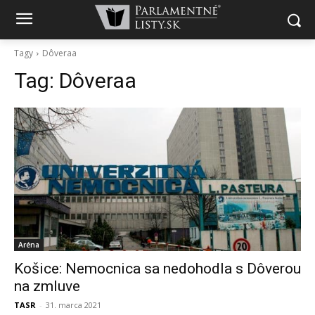
Tagy
Dôveraa
Tag:
Dôveraa
Aréna
Košice: Nemocnica sa nedohodla s Dôverou
na zmluve
TASR
-
31. marca 2021